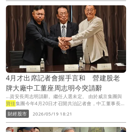
4月才出席記者會握手言和 營建股老
牌大廠中工董座周志明今突請辭
...資安長周志明請辭。繼任人選未定。 由於威京集團與
寶佳
集團今年4月20日才召開共治記者會，中工董事長...
財經股市
2026/05/19 18:21