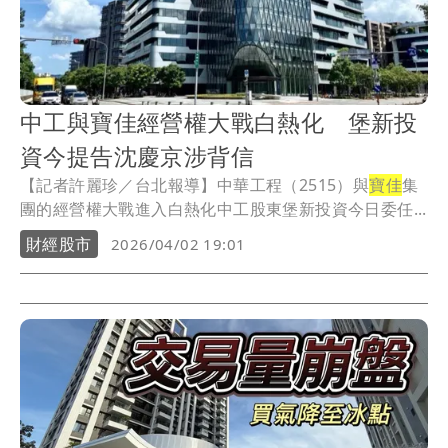
中工與寶佳經營權大戰白熱化 堡新投
資今提告沈慶京涉背信
【記者許麗珍／台北報導】中華工程（2515）與
寶佳
集
團的經營權大戰進入白熱化中工股東堡新投資今日委任...
財經股市
2026/04/02 19:01