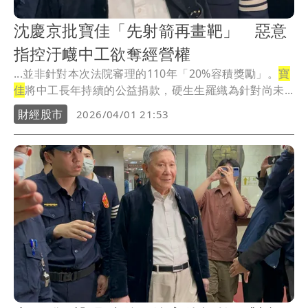
沈慶京批寶佳「先射箭再畫靶」 惡意
指控汙衊中工欲奪經營權
...並非針對本次法院審理的110年「20%容積獎勵」。
寶
佳
將中工長年持續的公益捐款，硬生生羅織為針對尚未...
財經股市
2026/04/01 21:53