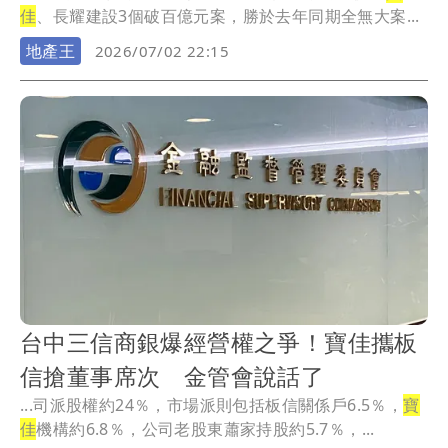
佳
、長耀建設3個破百億元案，勝於去年同期全無大案...
地產王
2026/07/02 22:15
台中三信商銀爆經營權之爭！寶佳攜板
信搶董事席次 金管會說話了
...司派股權約24％，市場派則包括板信關係戶6.5％，
寶
佳
機構約6.8％，公司老股東蕭家持股約5.7％，...