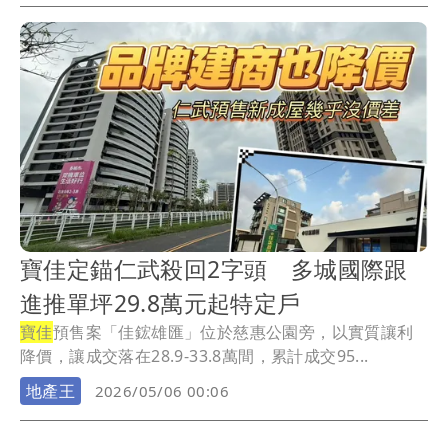
寶佳定錨仁武殺回2字頭 多城國際跟
進推單坪29.8萬元起特定戶
寶佳
預售案「佳鋐雄匯」位於慈惠公園旁，以實質讓利
降價，讓成交落在28.9-33.8萬間，累計成交95...
地產王
2026/05/06 00:06