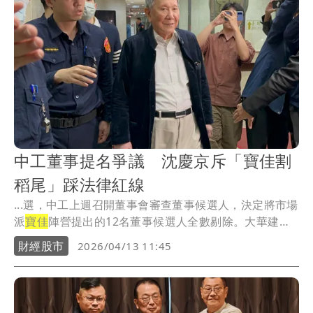
中工董事提名爭議 沈慶京斥「寶佳割
稻尾」踩法律紅線
...選，中工上週召開董事會審查董事候選人，決定將市場
派
寶佳
陣營提出的12名董事候選人全數剔除。大華建
設、...
財經股市
2026/04/13 11:45