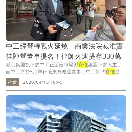
中工經營權戰火延燒 商業法院裁准寶
佳陣營董事提名！律師火速提存330萬
威京集團旗下的中工正面臨市場派
寶佳
集團陣營入主，
而中工將於5月舉行股東會改選董事，中工卻將
寶佳
提名
的...
社會
2026/04/15 18:45