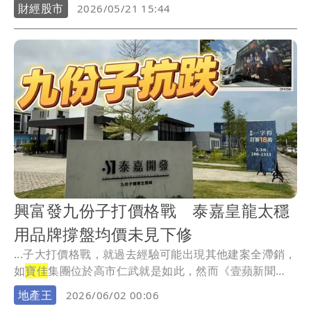
財經股市
2026/05/21 15:44
興富發九份子打價格戰 泰嘉皇龍太穩
用品牌撐盤均價未見下修
...子大打價格戰，就過去經驗可能出現其他建案全滯銷，
如
寶佳
集團位於高市仁武就是如此，然而《壹蘋新聞
網》統...
地產王
2026/06/02 00:06