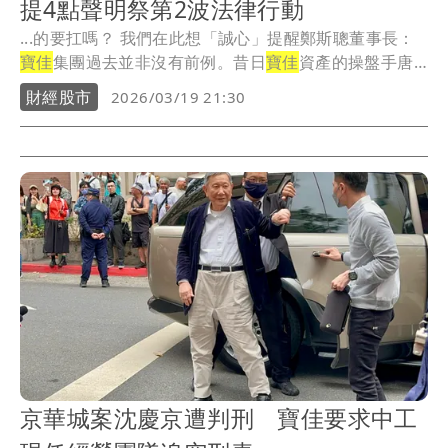
提4點聲明祭第2波法律行動
...的要扛嗎？ 我們在此想「誠心」提醒鄭斯聰董事長：
寶佳
集團過去並非沒有前例。昔日
寶佳
資產的操盤手唐
楚...
財經股市
2026/03/19 21:30
京華城案沈慶京遭判刑 寶佳要求中工