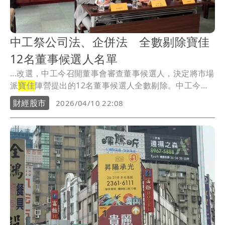
中工祭公司法、企併法 全數剔除寶佳
12名董事候選人名單
...改選，中工今召開董事會審查董事候選人，決定將市場
派
寶佳
陣營提出的12名董事候選人全數剔除。中工今晚
發...
財經股市
2026/04/10 22:08