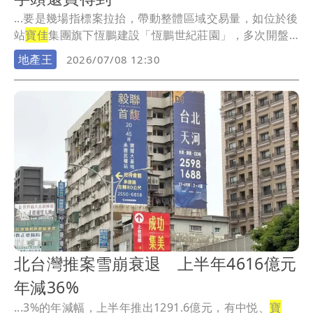
...要是幾場指標案拉抬，帶動整體區域交易量，如位於後
站
寶佳
集團旗下恆鵬建設「恆鵬世紀莊園」，多次開盤
封盤...
地產王
2026/07/08 12:30
北台灣推案雪崩衰退 上半年4616億元
年減36%
...3%的年減幅，上半年推出1291.6億元，有中悦、
寶