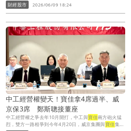
財經股市
2026/06/09 18:24
中工經營權變天！寶佳拿4席過半、威
京保3席 鄭斯聰接董座
中工經營權之爭去年10月開打，中工與
寶佳
兩方砲火猛
烈，雙方一路相爭到今年4月20日，威京集團與
寶佳
集...