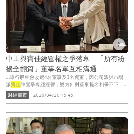
中工與寶佳經營權之爭落幕 「所有紛
擾全翻篇」董事名單互相溝通
...舉行股東會改選4名董事及3名獨董，因公司派與市場
派
寶佳
陣營爭奪經經營，雙方針對董事提名相爭不下，
寶佳
...
財經股市
2026/04/20 15:45