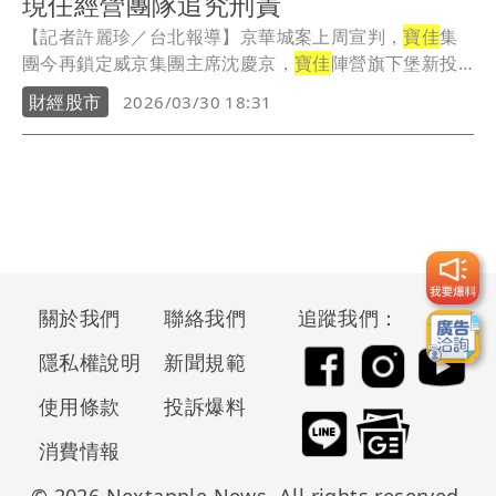
現任經營團隊追究刑責
【記者許麗珍／台北報導】京華城案上周宣判，
寶佳
集
團今再鎖定威京集團主席沈慶京，
寶佳
陣營旗下堡新投
資公...
財經股市
2026/03/30 18:31
關於我們
聯絡我們
追蹤我們：
隱私權說明
新聞規範
使用條款
投訴爆料
消費情報