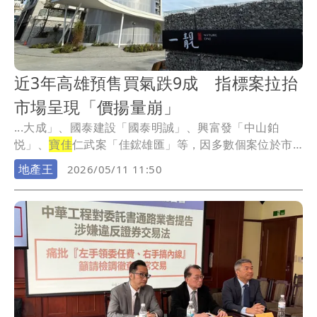
近3年高雄預售買氣跌9成 指標案拉抬
市場呈現「價揚量崩」
...大成」、國泰建設「國泰明誠」、興富發「中山鉑
悦」、
寶佳
仁武案「佳鋐雄匯」等，因多數個案位於市
心或是台...
地產王
2026/05/11 11:50