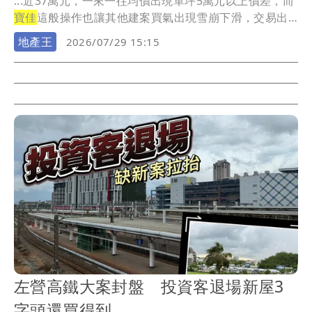
...近37萬元，一來一往均價出現單坪5萬元以上價差，而
寶佳
這般操作也讓其他建案買氣出現雪崩下滑，交易出
現...
地產王
2026/07/29 15:15
左營高鐵大案封盤 投資客退場新屋3
字頭還買得到