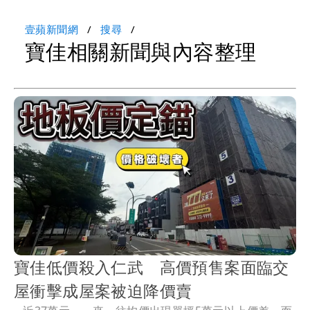
壹蘋新聞網
搜尋
寶佳相關新聞與內容整理
寶佳低價殺入仁武 高價預售案面臨交
屋衝擊成屋案被迫降價賣