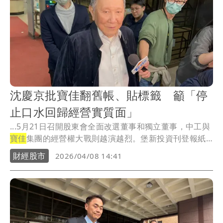
沈慶京批寶佳翻舊帳、貼標籤 籲「停
止口水回歸經營實質面」
...5月21日召開股東會全面改選董事和獨立董事，中工與
寶佳
集團的經營權大戰則越演越烈。堡新投資刊登報紙
頭...
財經股市
2026/04/08 14:41