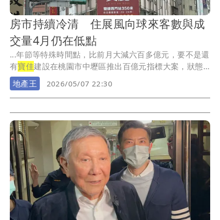
房市持續冷清 住展風向球來客數與成
交量4月仍在低點
...年節等特殊時間點，比前月大減六百多億元，要不是還
有
寶佳
建設在桃園市中壢區推出百億元指標大案，狀態
將更...
地產王
2026/05/07 22:30