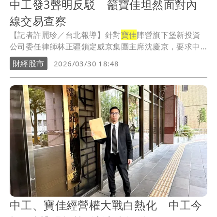
中工發3聲明反駁 籲寶佳坦然面對內
線交易查察
【記者許麗珍／台北報導】針對
寶佳
陣營旗下堡新投資
公司委任律師林正疆鎖定威京集團主席沈慶京，要求中
華工...
財經股市
2026/03/30 18:48
中工、寶佳經營權大戰白熱化 中工今