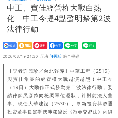
中工、寶佳經營權大戰白熱
慈濟遭詐｜他斥：擋疫苗首惡想洗成功臣
化 中工今提4點聲明祭第2波
「當台灣人金魚腦？」
肥大叔猝逝！競爭對手「丟丟妹」13字
法律行動
悼念
Uber Eats違法偷錢！外送員得自己檢
設為
贊助
我要
舉 停用誰負責？
「民間買到1500萬劑BNT補疫苗缺
偏好
壹蘋
爆料
2026/03/19 21:30
記者
許麗珍
綜合報導
口」 徐巧芯：民進黨當年刻意阻擋
陳妍希9歲兒暴風抽高 帥氣正面曝遺傳
【記者許麗珍／台北報導】中華工程（2515）
父母好基因
與寶佳集團的經營權大戰越演越烈！中工今
（19日）大動作正式發動第二波法律行動，委
請律師吳彥鋒向檢調單位遞狀，針對前法人董
事、現任大華建設（2530）、堡新投資與源通
投資董事長鄭斯聰涉嫌違反《證券交易法》內線