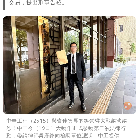
交易，提出刑事告發。
中華工程（2515）與寶佳集團的經營權大戰越演越
烈！中工今（19日）大動作正式發動第二波法律行
動，委請律師吳彥鋒向檢調單位遞狀。中工提供