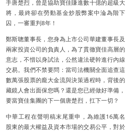
手唐楚烈，曾是協助寶佳賺進數十億的超級大
將，最終卻在勞動基金炒股弊案中淪為階下
囚，一審重判8年！
鄭斯聰董事長，您身為上市公司華建董事長及
兩家投資公司的負責人，為了貫徹寶佳高層的
意志，不惜以身試法，公然違法硬幹進行內線
交易。我們不禁要問：當司法機關全面追查這
數萬張股票的龐大金流與決策過程時，背後的
藏鏡人會出面保您嗎？還是您已經做好準備，
要當寶佳集團的下一個唐楚烈，扛下一切？
中華工程在聲明稿末尾重申，為維護16萬名
股東的最大權益及資本市場的交易公平，對於