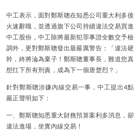
中工表示，面對鄭斯聰在知悉公司重大利多後
火速辭職，並透過旗下公司持續違法交易買進
中工股份，中工除將最新犯罪事證全數交予檢
調外，更對鄭斯聰發出最嚴厲警告：「違法硬
幹，終將淪為棄子！鄭斯聰董事長，難道您真
想扛下所有刑責，成為下一個唐楚烈？」
針對鄭斯聰涉嫌內線交易一事，中工提出4點
嚴正聲明如下：
一、鄭斯聰知悉重大財務預算案利多消息，卻
違法進場，坐實內線交易！