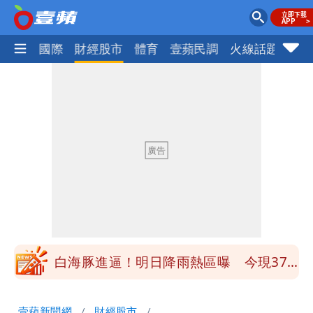
社會
國際
財經股市
體育
壹蘋民調
火線話題
Foc
「民間買到1500萬劑BNT補疫苗缺
口」 徐巧芯：民進黨當年刻意阻擋
陳妍希9歲兒暴風抽高 帥氣正面曝遺傳
父母好基因
白海豚颱風大亂！虎航10航班異動 日
韓都受影響
47歲婦腹痛就醫才知懷孕「1小時後生
了」 26歲女兒：震驚神奇
白海豚進逼！明日降雨熱區曝 今現37
度焚風
白海豚增強了！首波海警範圍曝光
壹蘋新聞網
財經股市