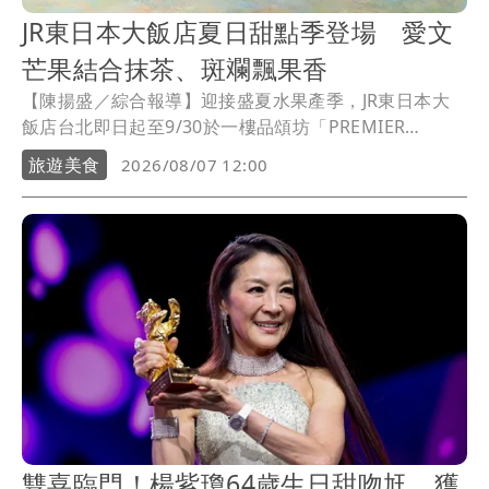
JR東日本大飯店夏日甜點季登場 愛文
芒果結合抹茶、斑斕飄果香
【陳揚盛／綜合報導】迎接盛夏水果產季，JR東日本大
飯店台北即日起至9/30於一樓品頌坊「PREMIER
SWEET」推出「夏日水果甜點季」，由點心房主廚黃伯
旅遊美食
2026/08/07 12:00
欽以台灣愛文芒果為主角，結合百香果、鳳梨、白桃、
檸檬等當季水果，搭配日本抹茶、台灣金萱茶及南洋斑
斕、椰香元素，推出多款法式甜點與限定蛋糕，展現夏
季水果的豐富層次。
雙喜臨門！楊紫瓊64歲生日甜吻尪 獲