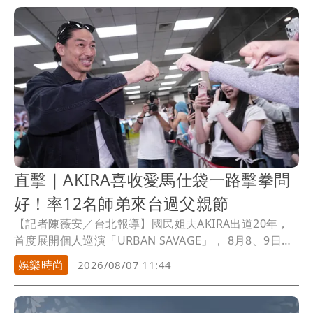
直擊｜AKIRA喜收愛馬仕袋一路擊拳問
好！率12名師弟來台過父親節
【記者陳薇安／台北報導】國民姐夫AKIRA出道20年，
首度展開個人巡演「URBAN SAVAGE」， 8月8、9日在
台北三創園區Clapper Strudio登場。他今天率領擔任嘉
娛樂時尚
2026/08/07 11:44
賓的「放浪兄弟」（EXILE）前成員MAKIDAI 、師弟團
「DOBERMAN INFINITY」成員P-CHO及子弟兵「THE
JET BOY BANGERZ」（TJBB）抵達松山機場，吸引逾