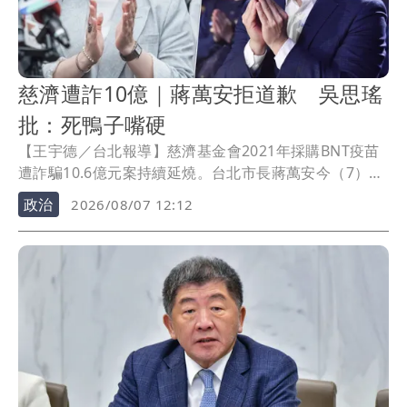
慈濟遭詐10億｜蔣萬安拒道歉 吳思瑤
批：死鴨子嘴硬
【王宇德／台北報導】慈濟基金會2021年採購BNT疫苗
遭詐騙10.6億元案持續延燒。台北市長蔣萬安今（7）日
表示，若政府當時能採購足夠疫苗，民間團體就不需集
政治
2026/08/07 12:12
資採購。民進黨立委吳思瑤則痛批，蔣萬安不但沒有為
當年言論道歉，還持續指責中央，「死鴨子嘴硬」。