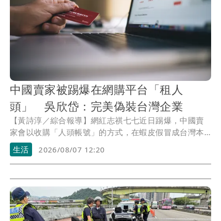
媒體人嘆：真的該緊張了
97萬網紅「肥大叔」驚傳猝逝！最後身
影曝 網驚覺不對
慈濟被騙10億！陳時中一語成讖 王必
勝：時間久看出睿智
中國賣家被踢爆在網購平台「租人頭」
中國賣家被踢爆在網購平台「租人
吳欣岱：完美偽裝台灣企業
頭」 吳欣岱：完美偽裝台灣企業
【黃詩淳／綜合報導】網紅志祺七七近日踢爆，中國賣
家會以收購「人頭帳號」的方式，在蝦皮假冒成台灣本
土店家，台灣基進台北市港湖議員參選人吳欣岱見狀痛
生活
2026/08/07 12:20
批，「這對台灣社會造成兩個極大的危害」，她也喊話
蝦皮等電商網站必須擔起平台責任，政府相關單位也必
須硬起來。