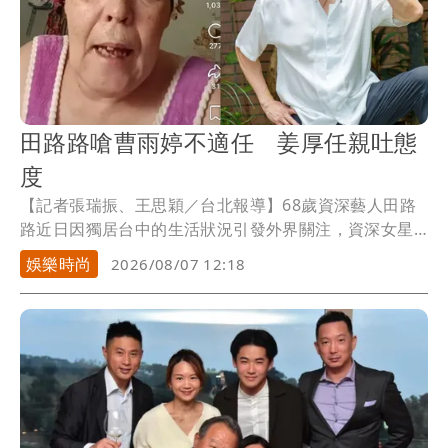
田路路嗆曹雨婷不適任 姜厚任親吐態
度
【記者張瑞振、王思穎／台北報導】68歲資深藝人田路
路近日因獨居台中的生活狀況引發外界關注，資深女星
池秋美接連兩度發文，砲轟演藝工會理事長曹雨婷；資
娛樂時尚
2026/08/07 12:18
深音樂人許常德也公開表達對曹雨婷的不滿。田路路昨
更在社群平台開直播，直接點名曹雨婷，直言對方「不
配當演藝工會理事長」，同時喊話曾任演藝工會理事長
的資深藝人姜厚任，希望他能出面發聲。對此，姜厚任
今天做出回應。