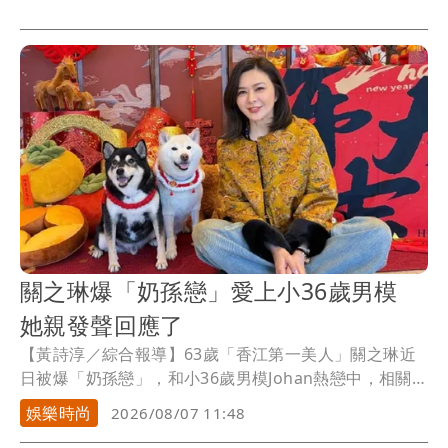
韌性」已經有很大的漏洞；國民黨立委葉元之則稱，政
府印一堆小橘書，結果自己也破功。
關之琳爆「奶孫戀」愛上小36歲男模
她親發聲回應了
【黃詩淳／綜合報導】63歲「香江第一美人」關之琳近
日被爆「奶孫戀」，和小36歲男模Johan熱戀中，相關
話題還登上微博熱搜，對此，她也親上火線回應了。
娛樂時尚
2026/08/07 11:48