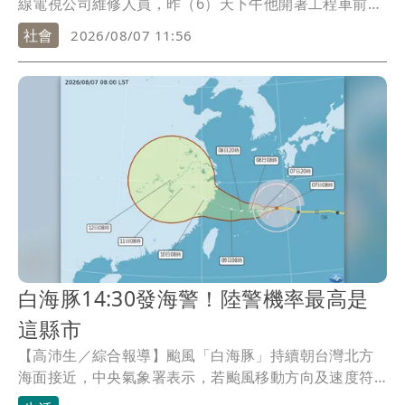
線電視公司維修人員，昨（6）天下午他開著工程車前往
三民區維修電信線路，施工結束後他獨自上車，卻沒有
社會
2026/08/07 11:56
發動引擎離開，直到今天清晨保全看到工程車還在，查
看後覺得不對勁通報警消，但羅男已經明顯死亡，警方
排除外力介入，將報請檢察官相驗釐清確切死因。
白海豚14:30發海警！陸警機率最高是
這縣市
【高沛生／綜合報導】颱風「白海豚」持續朝台灣北方
海面接近，中央氣象署表示，若颱風移動方向及速度符
合預測，今（7）日下午2時30分將發布海上颱風警報；