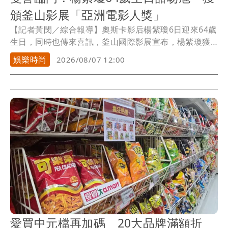
頒釜山影展「亞洲電影人獎」
【記者黃閔／綜合報導】奧斯卡影后楊紫瓊6日迎來64歲
生日，同時也傳來喜訊，釜山國際影展宣布，楊紫瓊獲
頒「亞洲電影人獎」，肯定她在影壇的成就。這也是她
娛樂時尚
2026/08/07 12:00
繼2011年以《翁山蘇姬》後，睽違15年重返釜山影展。
愛買中元檔再加碼 20大品牌滿額折