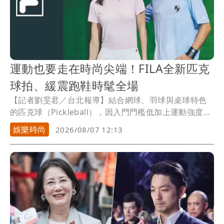
運動也要走在時尚尖端！FILA全新匹克
球拍、緩震跑鞋時髦全場
【記者劉旻君／台北報導】結合網球、羽球與桌球特色
的匹克球（Pickleball），因入門門檻低加上運動強度溫
和，近年來迅速在全球爆紅。如今，運動時尚品牌FILA
娛樂時尚
2026/08/07 12:13
也跟上這股熱潮，將基因中的網球美學注入新領域，預
告將於9月在台灣推出專業匹克球與球拍，讓更多台灣人
親自感受這項新興運動的魅力。