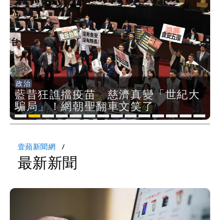
她親發聲回應了
兆基風暴｜前董座李建成今被檢調約談
最快今晚移送北檢複訊
買疫苗被詐10億！她籲慈濟公開說明
捐款人有權知真相
蔡英文變「台東蔡主委」嚇壞一堆人！他
國際
國際
政治
生活
政治
娛樂時尚
政治
社會
政治
娛樂時尚
娛樂時尚
社會
娛樂時尚
社會
國際
國際
驚：戰局變五五波
白海豚颱風攪局父親節！明雨量「紅到發
赴美生小孩注意！川普簽令「禁止生
吃生菜爆致命危機！美國激增2.2萬
藍昔狂譙擋疫苗 慈濟真變「世紀大
白海豚最快下午海警！大雨襲7縣
蔡英文變「台東蔡主委」嚇壞一堆
97萬網紅「肥大叔」驚傳猝逝！最後
蔣萬安民調只贏5％「現任優勢去
女律師詐慈濟10億 坐擁232公斤黃
慈濟被騙10億！陳時中一語成讖 王
明金成離世留下雙胞胎 4歲兒與老
「2026第二屆蘋果愛美獎」網路票
慈濟遭詐10億！律師看聲明揪「3點
老公外遇後…欣西亞曝修復內幕！曬
BNT採購遭詐10.6億！網紅稱慈濟聲
赴美生小孩注意！川普簽令「禁止生
吃生菜爆致命危機！美國激增2.2萬
育旅遊」 這群人拿不到美國公民
病例 寄生蟲污染惹禍（壹蘋10點強
騙局」！網朝聖翻車文笑了
市 明恐發陸警
人！他驚：戰局變五五波
身影曝光 網驚覺不對勁
哪？」媒體人嘆：真的該緊張了
金仍接案！同業酸：我輩楷模
必勝：時間久看出睿智
師一段對話催淚
選開跑！愛美大使楊謹華邀你應援專
怪」：不像被害人
牽手照「2人身體卻僵硬」
明「疑點重重」
育旅遊」 這群人拿不到美國公民
病例 寄生蟲污染惹禍（壹蘋10點強
紫」
女律師詐慈濟10億 坐擁232公斤黃金仍
打）
業 抽40萬豪禮
打）
接案！同業酸：我輩楷模
明金成離世留下雙胞胎 4歲兒與老師一
壹蘋新聞網
最新
新聞
段對話催淚
演習登場！搭雙鐵、航班3大注意事項快
看
慈濟遭詐10.6億！網紅揪聲明「疑點重
重」 1細節避而不談
蔣萬安民調只贏5％「現任優勢去哪？」