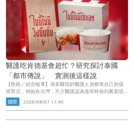
保固與最高150萬元、70期0利率購車方案。
醫護吃肯德基會超忙？研究探討泰國
「都市傳說」 實測後這樣說
【熊鎂／綜合報導】很多醫院的醫護人員都有自己的值
班禁忌，例如在台灣，不少醫護認為值班時收到鳳梨或
鳳梨酥，可能會忙到不可開交；而在泰國，流傳多年的
國際
2026/08/07 11:40
醫院「都市傳說」則與肯德基炸雞有關，據說醫護只要
值班時吃了肯德基，當天就會忙到厭世。