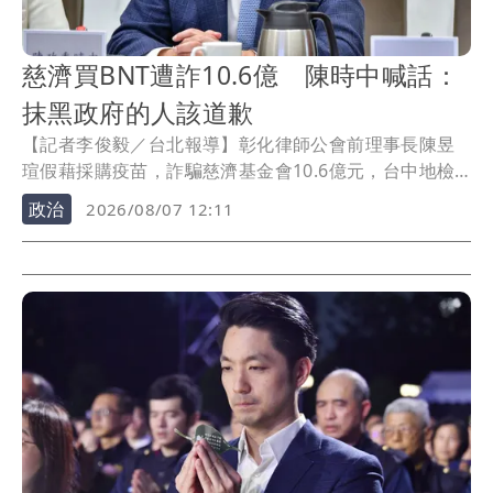
慈濟買BNT遭詐10.6億 陳時中喊話：
抹黑政府的人該道歉
【記者李俊毅／台北報導】彰化律師公會前理事長陳昱
瑄假藉採購疫苗，詐騙慈濟基金會10.6億元，台中地檢
署6日起訴陳昱瑄等17人。對此，現任行政院政委的陳時
政治
2026/08/07 12:11
中今（7）日出席活動被問到當初輿論攻擊擋慈濟買疫
苗，他受訪時表示，現在真相已經大白，當初做出不實
指控的人應該向社會道歉。