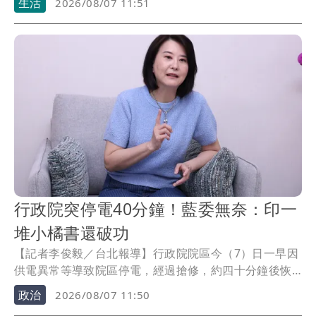
生活
2026/08/07 11:51
至於陸上颱風警報，目前以馬祖機率最高，預估最快明
（8）日晚間至9日上午發布，本島是否發布仍須視後續
路徑變化而定。
行政院突停電40分鐘！藍委無奈：印一
堆小橘書還破功
【記者李俊毅／台北報導】行政院院區今（7）日一早因
供電異常等導致院區停電，經過搶修，約四十分鐘後恢
復供電。對此，國民黨立委王鴻薇表示，若行政院自己
政治
2026/08/07 11:50
停電，備用電源沒有辦法及時供應，這顯示所謂「城鎮