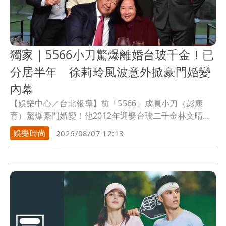
獨家｜5566小刀驚爆離婚台玻千金！已
分居半年 徐莉玲風波意外掀豪門婚變
內幕
【娛樂中心／台北報導】前「5566」成員小刀（彭康
育）驚爆豪門婚變！他2012年迎娶台玻二千金林文晴
（Tina），當年豪砸逾500萬元舉辦世紀婚宴，羨煞演藝
娛樂時尚
2026/08/07 12:13
圈與上流社會，沒想到這段童話婚姻竟早已悄悄畫下句
點。近日因繼岳母徐莉玲槓上王菲事件持續延燒，也意
外掀出台玻豪門另一樁祕辛。《壹蘋新聞網》獨家接獲
爆料，小刀與Tina其實早已低調離婚，，兩名子女目前
主要由Tina照顧。至於婚變原因，一位熟識Tina的朋友
透露，疑似因小刀多年來「沒有特別作為」，最終成了
壓垮這段婚姻的最後一根稻草。