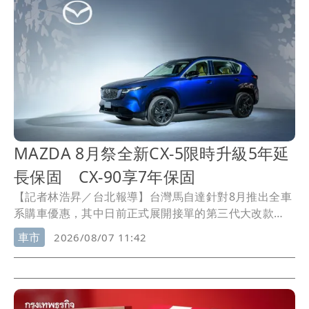
200名粉絲到場接機。
MAZDA 8月祭全新CX-5限時升級5年延
長保固 CX-90享7年保固
【記者林浩昇／台北報導】台灣馬自達針對8月推出全車
系購車優惠，其中日前正式展開接單的第三代大改款
ALL-NEW MAZDA CX-5，凡於8月17日前完成下訂，即
車市
2026/08/07 11:42
可用5,000元專案價升級第4至第5年「全域安心型」延長
保固服務；至於其他車系也同步祭出專屬禮遇，包括
MAZDA3、CX-30享5年原廠保固，CX-60提供首年乙式
車體險及最高120萬元0利率，而旗艦CX-90則享7年原廠