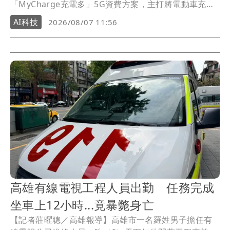
「MyCharge充電多」5G資費方案，主打將電動車充電
權益直接納入電信月租費，申辦月租999元以上指定5G
AI科技
2026/08/07 11:56
資費，每月可獲得200元至700元MyCharge充電金，24
個月合約最高可累積16,800元；充電金使用完畢後，每
筆充電訂單結帳還可享最高89折。
高雄有線電視工程人員出勤 任務完成
坐車上12小時...竟暴斃身亡
【記者莊曜聰／高雄報導】高雄市一名羅姓男子擔任有