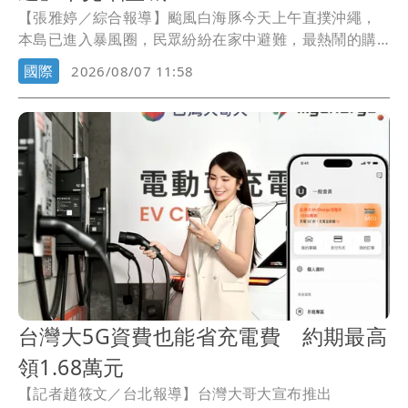
【張雅婷／綜合報導】颱風白海豚今天上午直撲沖繩，
本島已進入暴風圈，民眾紛紛在家中避難，最熱鬧的購
物勝地「國際通」空無一人，已知有3人受傷。
國際
2026/08/07 11:58
台灣大5G資費也能省充電費 約期最高
領1.68萬元
【記者趙筱文／台北報導】台灣大哥大宣布推出