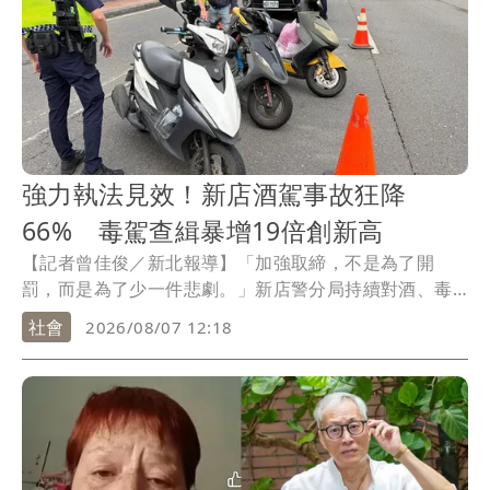
強力執法見效！新店酒駕事故狂降
66% 毒駕查緝暴增19倍創新高
【記者曾佳俊／新北報導】「加強取締，不是為了開
罰，而是為了少一件悲劇。」新店警分局持續對酒、毒
駕祭出高強度執法，今年1月至7月底共查獲酒駕289件、
社會
2026/08/07 12:18
毒駕321件，其中毒駕查緝數更較去年同期暴增近19倍，
創下歷年新高；值得注意的是，在警方持續攔查與熱點
部署下，轄內酒駕交通事故僅發生5件，較去年同期15件
大幅下降66.7%，顯示強力執法已逐步發揮嚇阻效果。