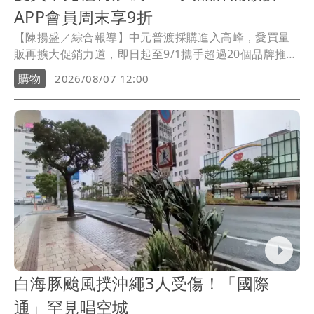
APP會員周末享9折
【陳揚盛／綜合報導】中元普渡採購進入高峰，愛買量
販再擴大促銷力道，即日起至9/1攜手超過20個品牌推出
滿額現折優惠，涵蓋餅乾、飲料、罐頭、食用油、咖
購物
2026/08/07 12:00
啡、奶粉及生活用品等熱門品項；搭配APP會員每週末
單筆消費滿2000元享9折回饋，祭出多重優惠吸引民眾一
次備齊普渡供品與家庭日用品。
白海豚颱風撲沖繩3人受傷！「國際
通」罕見唱空城