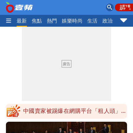
最新
焦點
熱門
娛樂時尚
生活
政治
社會
慈濟被騙10億！陳時中一語成讖 王必
勝：時間久看出睿智
中國賣家被踢爆在網購平台「租人頭」
吳欣岱：完美偽裝台灣企業
白海豚今下午2點半發海警！陸警機率最
高是這縣市
關之琳爆「奶孫戀」愛上小36歲男模