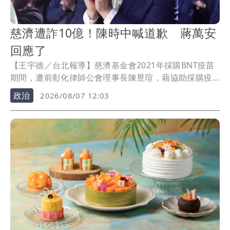
慈濟遭詐10億！陳時中喊道歉 蔣萬安
回應了
【王宇德／台北報導】慈濟基金會2021年採購BNT疫苗
期間，遭前彰化律師公會理事長陳昱瑄，藉協助採購疫
苗詐取10.6億元。時任衛福部長陳時中表示，真相已經
政治
2026/08/07 12:03
釐清，當初對政府提出不實指控的人應向社會道歉；對
此，蔣萬安今天（7日）回應，若政府當時能採購足夠疫
苗，民間團體就不需要去集資採購。