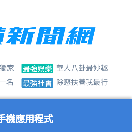
獨家
華人八卦最妙趣
最強娛樂
一名
除惡扶善我最行
最強社會
手機應用程式