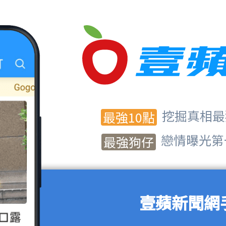
挖掘真相最
最強10點
戀情曝光第
最強狗仔
壹蘋新聞網