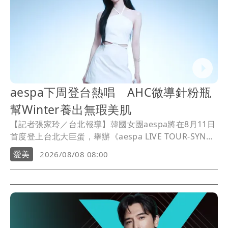
像」 憤怒發聲：已截圖
最新風雨預測！今天「9地區」達停班課
標準
離核戰更近？美軍擬鬆綁川普動用戰術性
核武
aespa下周登台熱唱 AHC微導針粉瓶
幫Winter養出無瑕美肌
【記者張家玲／台北報導】韓國女團aespa將在8月11日
首度登上台北大巨蛋，舉辦《aespa LIVE TOUR-SYNK :
COMPLæXITY》演唱會，成員Winter所代言的韓國美妝
愛美
2026/08/08 08:00
AHC也在女神降臨前，公開她的無瑕美肌秘密，發表全
新醫美科研超光微晶系列。