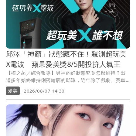
邱澤「神顏」狀態藏不住！親測超玩美
X電波 蘋果愛美獎8/5開投拚人氣王
【梅之菡／綜合報導】男神的好狀態究竟怎麼維持？出
道多年始終維持俐落輪廓的邱澤，近年除了戲劇、賽車
場上備受矚目，也首度跨足醫美代言，成為OligioX「超
愛美
2026/08/07 14:30
玩美X電波」品牌大使。過去自認「超怕痛」的他，親自
體驗後反而成為愛用者，從低痛感、智能冷卻到深淺層
雙模式，讓忙碌工作之餘維持自然好狀態。隨著《壹蘋
新聞網》第二屆「蘋果愛美獎」於8月5日正式啟動全民
票選，超玩美X電波也加入今年人氣大戰電波類，接受讀
者真實票選考驗。