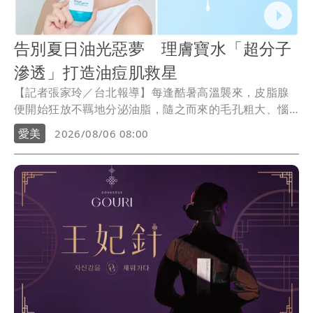
告別夏日油光惡夢 理膚寶水「超分子
滲透」打造油痘肌救星
【記者張家玲／台北報導】每逢酷暑高溫襲來，皮脂腺
便開始狂放不羈地分泌油脂，隨之而來的毛孔粗大、惱
人粉刺與痘痘問題，總是讓人困擾不已。備受皮膚科醫
愛美
2026/08/06 08:00
師推薦的理膚寶水（La Roche-Posay），今年特別帶來
全新保養概念，不再盲目追求高濃度強效去油，轉而訴
求精準滲透與平衡皮脂管理，重拾健康穩定的好膚況。