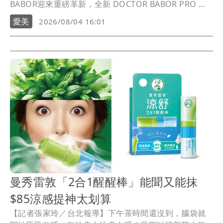
BABOR迎來重磅革新，全新 DOCTOR BABOR PRO 系
列以精準科研語言登場，將「醫美療程前鋪陳、療程後
愛美
2026/08/04 16:01
維持穩定」的完整保養脈絡帶入日常，幫現代忙碌女性
打造無懈可擊的精緻美肌。
曼秀雷敦「2合1醒醒棒」能聞又能抹
$85涼感提神太划算
【記者張家玲／台北報導】下午茶時間還沒到，腦袋就