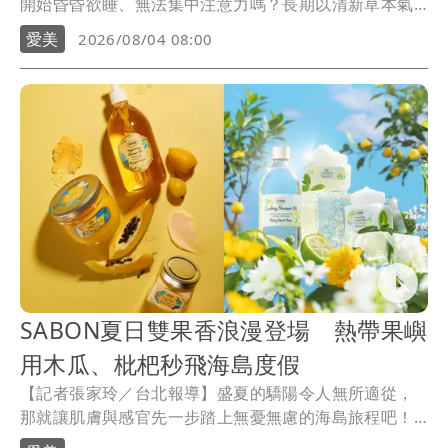
開始昏昏欲睡、無法集中注意力嗎？長期以清新草本氣
息陪伴大家的曼秀雷敦涼舒系列，今夏推出神級隨身新
愛美
2026/08/04 08:00
品「曼秀雷敦涼舒2合1醒醒棒」，通勤、會議空檔或是
需要重整思路的任何瞬間，都能完美搭配。
SABON夏日雙果香浪漫登場 熱帶果嶼
用木瓜、枇杷秒飛海島度假
【記者張家玲／台北報導】盛夏的驕陽令人無所適從，
那就讓肌膚與感官先一步踏上無憂無慮的海島旅程吧！
SABON今年夏天帶來充滿驚喜的香氣雙重奏，一邊是由