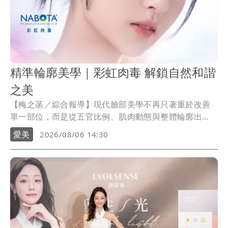
精準輪廓美學｜彩虹肉毒 解鎖自然和諧
之美
【梅之菡／綜合報導】現代臉部美學不再只著重於改善
單一部位，而是從五官比例、肌肉動態與整體輪廓出
發，追求協調且自然的視覺平衡。耐看的美感，並非刻
愛美
2026/08/06 14:30
意改變個人特色或追求制式化臉型，而是在專業醫師評
估下，依據個人的臉部條件與肌肉特性，進行適當的美
學規劃，使整體輪廓與表情呈現更自然、和諧的視覺效
果。