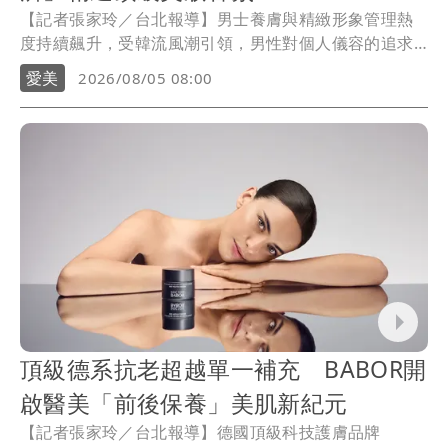
【記者張家玲／台北報導】男士養膚與精緻形象管理熱
度持續飆升，受韓流風潮引領，男性對個人儀容的追求
已從基礎洗沐全面躍升至高階護膚與風格香氛領域。
愛美
2026/08/05 08:00
「他經濟」市場蓬勃發展，新光三越也特別帶來父親節
送禮推薦。
頂級德系抗老超越單一補充 BABOR開
啟醫美「前後保養」美肌新紀元
【記者張家玲／台北報導】德國頂級科技護膚品牌