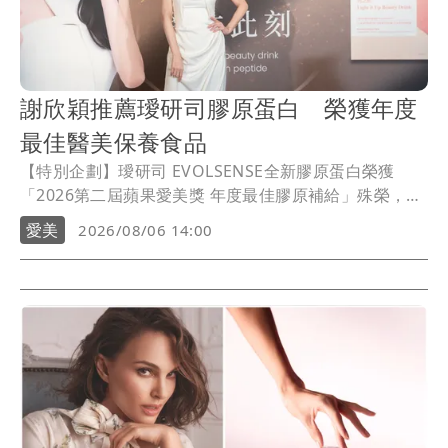
謝欣穎推薦璦研司膠原蛋白 榮獲年度
最佳醫美保養食品
【特別企劃】璦研司 EVOLSENSE全新膠原蛋白榮獲
「2026第二屆蘋果愛美獎 年度最佳膠原補給」殊榮，肯
定其在原料規格與保養實效上的專業表現，也成為許多
愛美
2026/08/06 14:00
重視醫美術後營養補充與日常美麗保養族群關注的膠原
蛋白選擇。深耕台灣保健市場的璦研司，今年與謝欣穎
攜手邁入第四年，並宣布擔任全新膠原蛋白代言人。雙
方自品牌創立初期一路同行，不僅見證璦研司持續拓展
美顏保健版圖，也展現彼此對「真實、自信、美麗」理
念的契合。此款膠原蛋白由璦研司攜手日本原料大廠一
丸共同開發，以專利原料、單純配方與便利補充設計，
提供由內而外的日常保養新選擇。