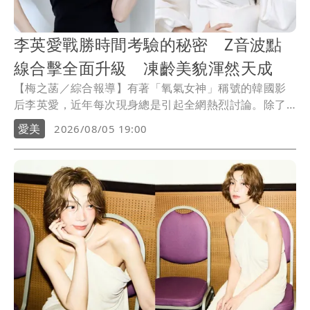
李英愛戰勝時間考驗的秘密 Z音波點
線合擊全面升級 凍齡美貌渾然天成
【梅之菡／綜合報導】有著「氧氣女神」稱號的韓國影
后李英愛，近年每次現身總是引起全網熱烈討論。除了
所散發出的出眾魅力外，李英愛令人驚艷的莫過於即便
愛美
2026/08/05 19:00
已55歲，仍保有緊實如「皮貼骨」的俐落輪廓線，以及
宛若渾然天成的膚質，歲月仿佛不曾在她身上留下痕
跡，美貌與體態都維持在巔峰的李英愛依舊是大家心中
的美人標竿！而歲月彷彿未曾在李英愛身上留下痕跡的
關鍵之一，歸功於她精準投資自己的選擇—Z音波。