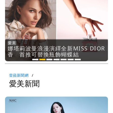
他崩潰喊完蛋
黑面嫁女席開200桌搞成演唱會 她嫌高
調轉為感動「這是他愛我的方式」
以色列媒體驚爆：伊朗最高領袖緊急送醫
台北山區升級「大豪雨」！基隆北海岸逢
愛美
愛美
愛美
愛美
愛美
愛美
愛美
愛美
愛美
大潮 恐海水倒灌
澎湖13兒女擠住10坪屋 媽帶補助款離
曼秀雷敦「2合1醒醒棒」能聞又能
aespa下周登台熱唱 AHC微導針粉
娜塔莉波曼浪漫演繹全新MISS DIOR
告別夏日油光惡夢 理膚寶水「超分
跟迪麗熱巴一起升級電眼 克蘭詩黃
父親節寵愛帥爸首選 新光三越「他
頂級德系抗老超越單一補充 BABOR
曼秀雷敦「2合1醒醒棒」能聞又能
aespa下周登台熱唱 AHC微導針粉
抹 $85涼感提神太划算
瓶幫Winter養出無瑕美肌
香 首推可替換瓶飾蝴蝶結
子滲透」打造油痘肌救星
金亮眼雙萃「買Eye送愛」
經濟」精選頂級美妝香氛
開啟醫美「前後保養」美肌新紀元
抹 $85涼感提神太划算
瓶幫Winter養出無瑕美肌
家！縣府出手了
經紀人強吻女藝人「我又沒伸舌頭」 連
法官都怒了：相當噁心
桃園復興宣布今停班課！全台放假情形一
壹蘋新聞網
愛美
新聞
次看
慈濟遭詐10億 他點名顏博文下台：認
錯有那麼難嗎？
颱風相當有感！海警持續到明晨 北部風
雨這時才變小
五月天冠佑20歲女兒「遭AI假造不雅影