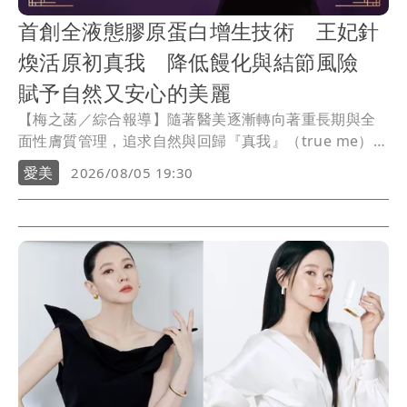
首創全液態膠原蛋白增生技術 王妃針
煥活原初真我 降低饅化與結節風險
賦予自然又安心的美麗
【梅之菡／綜合報導】隨著醫美逐漸轉向著重長期與全
面性膚質管理，追求自然與回歸『真我』（true me）成
為求美者心之所好，以刺激膠原蛋白增生為主的生物刺
愛美
2026/08/05 19:30
激課程（Bio-stimulation Therapies）需求因而持續攀
升，根據國外研究，市場規模預期將從今年的25億美
元，上升至2036年的67億美元 ，「自然再生」可說成爲
下一階段醫美的焦點。