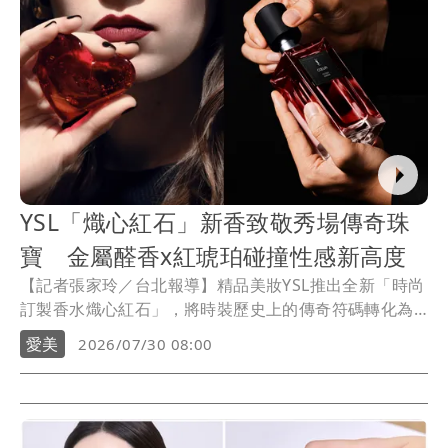
YSL「熾心紅石」新香致敬秀場傳奇珠
寶 金屬醛香x紅琥珀碰撞性感新高度
【記者張家玲／台北報導】精品美妝YSL推出全新「時尚
訂製香水熾心紅石」，將時裝歷史上的傳奇符碼轉化為
迷人氣息。其靈感源自1961年高訂秀登場的「摯愛之
愛美
2026/07/30 08:00
心」紅寶石心形珠寶，當時聖羅蘭先生會讓秀上最喜歡
的Ｍodel、穿上最重要的造型，戴上這款項鍊，此次香
氛新品以深邃的琥珀花香調詮釋狂熱迷戀，透出危險又
性感的時髦氛圍。