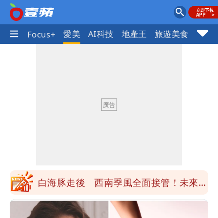
線話題
愛美
AI科技
地產王
旅遊美食
車市
Focus+
最新風雨預測！今天「9地區」達停班課
標準
離核戰更近？美軍擬鬆綁川普動用戰術性
核武
白海豚走後 西南季風全面接管！未來一
周溼答答
Tim哥慘成淹水戶 貨物及電腦全泡水！