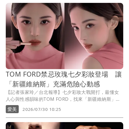
霧」，今夏驚喜推出全新Bare Air 微風款。
TOM FORD禁忌玫瑰七夕彩妝登場 讓
「新疆維納斯」充滿危險心動感
【記者張家玲／台北報導】七夕彩妝大戰開打，最懂女
人心與性感韻味的TOM FORD，找來「新疆維納斯」古
力娜札演繹Rose Prick禁忌玫瑰限量彩妝，形象照滿滿
愛美
2026/07/30 10:25
都是心動警報。