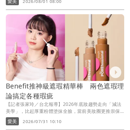
愛美
2026/08/01 08:00
調香師Céline Ripert傾心打造的全新「熱帶果嶼」限量
系列，另一邊則是去年引爆轟動、敲碗回歸的「沁柚莫
西多」限量系列。兩款風格迥異的鮮活果香，為黏膩燥
熱的日常洗沐注入滿滿儀式感與好心情。
Benefit推神級遮瑕精華棒 兩色遮瑕理
論搞定各種瑕疵
【記者張家玲／台北報導】2026年底妝趨勢走向「減法
美學」，比起厚重粉體塗抹全臉，當前美妝圈更推崇保
留原生肌膚光彩，只做精準修飾。然而面對悶熱氣候與
愛美
2026/07/31 10:10
冷氣房折磨，眼下乾紋、粗大毛孔及泛紅痘印總讓人頭