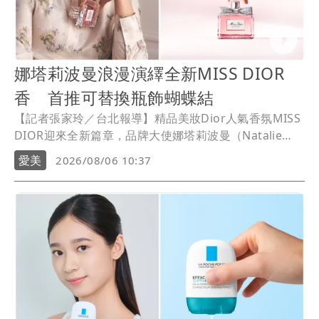
娜塔莉波曼浪漫演繹全新MISS DIOR
香 首推可替換瓶飾蝴蝶結
【記者張家玲／台北報導】精品美妝Dior人氣香氛MISS
DIOR迎來全新篇章，品牌大使娜塔莉波曼（Natalie
Portman）再次現身全新形象廣告，身穿創意總監
愛美
2026/08/06 10:37
Jonathan Anderson打造的粉嫩花卉高訂禮服，漫步於
陽光灑落的巴黎街頭與湛藍海岸，於光影間完美詮釋無
畏迷人的現代女性風采。