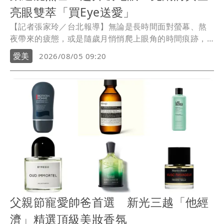
亮眼雙萃「買Eye送愛」
【記者張家玲／台北報導】無論是長時間面對螢幕、熬
夜帶來的疲態，或是隨歲月悄悄爬上眼角的時間痕跡，
眼周保養始終是美妝控最在意的課題，法國植萃專家克
愛美
2026/08/05 09:20
蘭詩（Clarins）在眼霜界的明星商品帶來驚喜升級，推
出全新「黃金亮眼雙萃」，將經典雙萃科技延伸至眼周
科研，和代言人迪麗熱巴一同擁有靈動雙眼。
父親節寵愛帥爸首選 新光三越「他經
濟」精選頂級美妝香氛