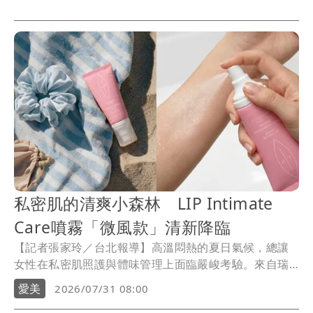
痛不已，層層疊加反倒造成卡粉與斑駁， Benefit延續經
典柔焦科技，推出全新「嘖嘖稱齊輕盈遮瑕精華棒」，
幫忙搞定各種瑕疵。
私密肌的清爽小森林 LIP Intimate
Care噴霧「微風款」清新降臨
【記者張家玲／台北報導】高溫悶熱的夏日氣候，總讓
女性在私密肌照護與體味管理上面臨嚴峻考驗。來自瑞
典的頂級私密保養專家LIP Intimate Care，以「與菌叢
愛美
2026/07/31 08:00
共生」的純淨理念風靡歐洲，旗下「益生元平衡私密噴