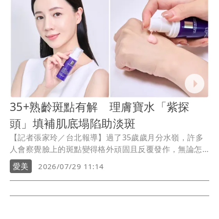
35+熟齡斑點有解 理膚寶水「紫探
頭」填補肌底塌陷助淡斑
【記者張家玲／台北報導】過了35歲歲月分水嶺，許多
人會察覺臉上的斑點變得格外頑固且反覆發作，無論怎
麼努力搽美白產品都難以見效。理膚寶水（LA ROCHE-
愛美
2026/07/29 11:14
POSAY）推出重磅新品「MELA PRO紫探頭」MELA B3
PRO超能淡斑緊緻精粹，對應老化所致的斑點困擾。