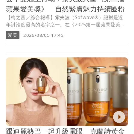
蘋果愛美獎》 自然緊膚魅力持續圈粉
【梅之菡／綜合報導】索夫波（Sofwave®）絕對是近
年討論度最高的名字之一。在《2025第一屆蘋果愛美
獎》中，索夫波一舉奪下**「年度名媛愛用緊膚獎」及
愛美
2026/08/05 17:45
「極限能量波類人氣獎」雙料殊榮，成為年度最受矚目
的創新療程之一。今年，索夫波再度強勢入圍《第二屆
蘋果愛美獎》愛美人氣獎類「創新能量科技」類，並以
全新上市的星輝探頭，透過升級科技開啟緊膚美學新篇
章，帶來更精準、更高效的治療體驗，屆時將於8月5日
至9月5日**開放全民票選，角逐年度人氣榮耀。
跟迪麗熱巴一起升級電眼 克蘭詩黃金