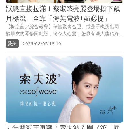
狀態直接拉滿！蔡淑臻亮麗登場撕下歲
月標籤 全靠「海芙電波+媚必提」
【梅之菡／綜合報導】每當聚會合照、或是手機跳出同
齡朋友的零修圖動態，總令人心驚：怎麼有些人能始終
維持著完美的輪廓線與緊緻巴掌臉？再看看鏡子裡的自
愛美
2026/08/05 18:10
己，原相機鏡頭下無所遁形的疲態、悄悄流失的膠原蛋
白，還有下顎線逐漸模糊的鬆弛感……讓人崩潰直呼：
「同齡合照簡直是公開處刑！為什麼別人能輕鬆定格狀
態，自己卻被歲月當街追著跑？」
去年雙冠王再戰！索夫波入圍《第二屆