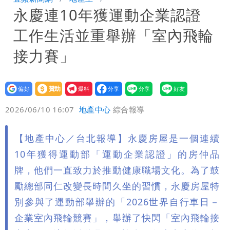
永慶連10年獲運動企業認證
慧芝：今年的送立院345天還在審
穿中國貨內褲逛街「整件掉出裙底」
工作生活並重舉辦「室內飛輪
OL哀號：在同事眼前顏面盡失
接力賽」
設為
贊助
我要
偏好
壹蘋
爆料
2026/06/10 16:07
地產中心
綜合報導
【地產中心／台北報導】永慶房屋是一個連續
10年獲得運動部「運動企業認證」的房仲品
牌，他們一直致力於推動健康職場文化。為了鼓
勵總部同仁改變長時間久坐的習慣，永慶房屋特
別參與了運動部舉辦的「2026世界自行車日－
企業室內飛輪競賽」，舉辦了快閃「室內飛輪接