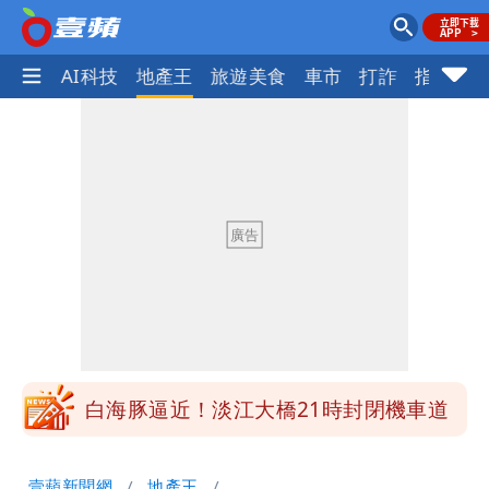
愛美
AI科技
地產王
旅遊美食
車市
打詐
指標企
明年總預算「史上最強」10大亮點 李
慧芝：今年的送立院345天還在審
穿中國貨內褲逛街「整件掉出裙底」
OL哀號：在同事眼前顏面盡失
「我是台灣人」胸章竟是中國製
Cheap：愛台灣只是發財的口號
白海豚降雨注意！10縣市豪雨特報 今
晚至明下午受影響
白海豚逼近！淡江大橋21時封閉機車道
明年總預算「史上最強」10大亮點 李
壹蘋新聞網
地產王