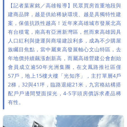
【記者葉家銘／高雄報導】民眾買房首重地段與
已知輸了…無奈又不平
長崎原爆典禮矮化台灣 傷害真正的朋
建商品牌，越是供給稀缺環境、越是具獨特性建
友！矢板明夫揭背後原因
「肥大叔」猝逝恐關品牌？團隊沉痛發
案，保值抗跌性越高！近年來高雄城市發展北高
有台積電，南高有亞洲新灣區，然而東高雄因具
文 原訂直播將取消
3颱共舞！「颱風尾」掃中南部4縣市大
人口紅利與捷運與商場建設利多，成為不少購屋
族矚目焦點，當中屬東高發展軸心文山特區，去
雨 本周天氣一圖秒懂
長崎「矮化」台灣引爆怒火！日本網友怒
年地價持續飆漲創新高，而屬高雄營建公會創始
噴：難道真在顧忌中國？
狗仔直擊｜郭書瑤隨興打扮要價破10
會員成立逾50年光洲集團，在文鳳路推社區僅
57戶，地上15樓大樓「光知序」，主打單層4戶
萬 素顏進擊新生活圈（壹蘋10點強
2梯，32與41坪，臨路退縮21米，九宮格結構搭
打）
配戶戶邊間雙面採光，4-5字頭房價訴求產品稀
有性。