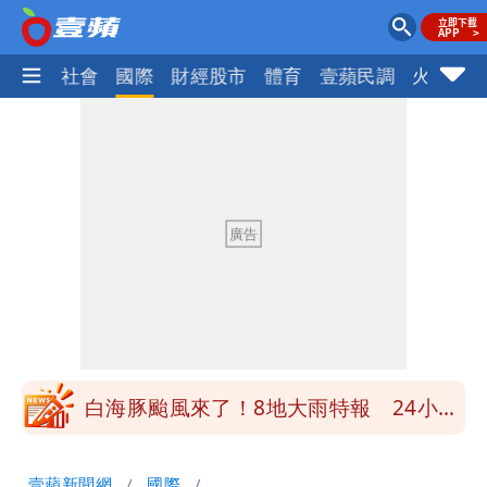
政治
社會
國際
財經股市
體育
壹蘋民調
火線話
男童躍下2.6米高台摔斷腳後跟 妹妹揭
原因「模仿超人力霸王」
買BNT遭詐10億元 王尚智疑「慈濟決
策高層牽涉其中」才不提告
柯文哲陪媽媽過父親節 分享「爸爸留給
我最重要的一課」
慈濟內部信流出！公開遭騙10億採購過
程
白海豚颱風來了！8地大雨特報 24小時
恐下500毫米
白海豚接近「北台灣大雨特報」 氣象
壹蘋新聞網
國際