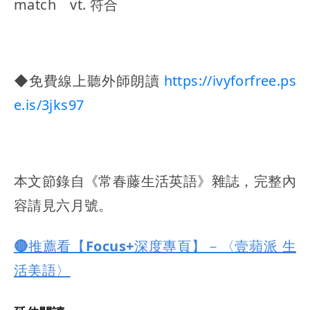
match vt. 符合
◆免費線上聽外師朗讀
https://ivyforfree.ps
e.is/3jks97
本文節錄自《常春藤生活英語》雜誌，完整內
容請見六月號。
🔴推薦看【Focus+深度專頁】－〈壹蘋派 生
活美語〉