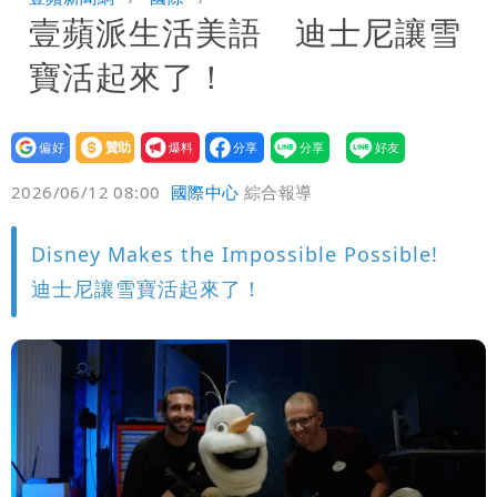
壹蘋派生活美語 迪士尼讓雪
署：本島陸警機率低
男童躍下2.6米高台摔斷腳後跟 妹妹揭
寶活起來了！
原因「模仿超人力霸王」
買BNT遭詐10億元 王尚智疑「慈濟決
策高層牽涉其中」才不提告
設為
贊助
我要
偏好
壹蘋
爆料
2026/06/12 08:00
國際中心
綜合報導
Disney Makes the Impossible Possible!
迪士尼讓雪寶活起來了！