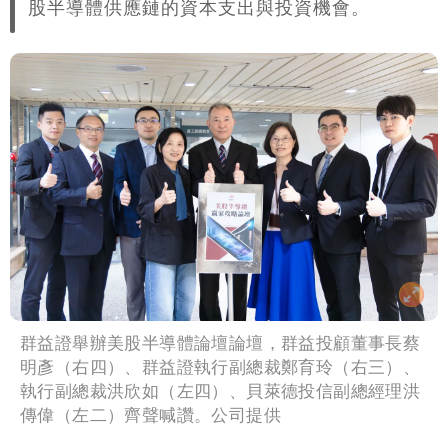
股半導體供應鏈的資本支出與投資機會。
雨這時才變小
五月天冠佑20歲女兒「遭AI假造不雅影
像」 憤怒發聲：已截圖
最新風雨預測！今天「9地區」達停班課
標準
姜厚任自爆「和女友前夫是好友」 駁斥
小三傳言：你在講三小？
群益證舉辦美股半導體論壇論壇，群益投顧董事長蔡
明彥（右四）、群益證執行副總裁鄭育玲（右三）、
執行副總裁洪欣如（左四）、貝萊德投信副總經理洪
傳偉（左二）齊聲喊讚。公司提供