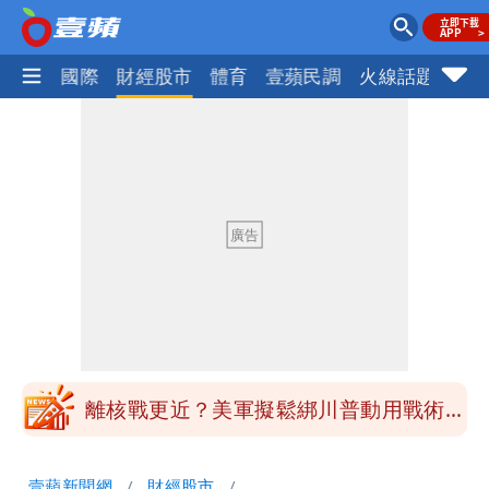
社會
國際
財經股市
體育
壹蘋民調
火線話題
Foc
最新風雨預測！今天「9地區」達停班課
標準
姜厚任自爆「和女友前夫是好友」 駁斥
小三傳言：你在講三小？
姜厚任女友3碩1博都在騙？ 精神科醫
師：「幻謊者」無法治
木瓜霞｜姜厚任戀上奇女子撞哏「香港爺
孫戀」 75歲男星傻淪小王一場空
離核戰更近？美軍擬鬆綁川普動用戰術性
核武
白海豚走後 西南季風全面接管！未來一
壹蘋新聞網
財經股市