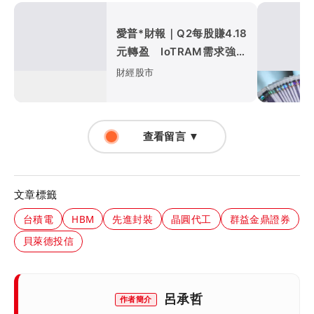
愛普*財報｜Q2每股賺4.18
元轉盈 IoTRAM需求強、
S-SiCap放量出貨
財經股市
查看留言 ▼
文章標籤
台積電
HBM
先進封裝
晶圓代工
群益金鼎證券
貝萊德投信
呂承哲
作者簡介