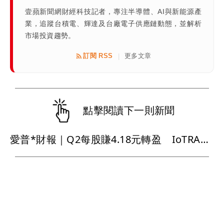
壹蘋新聞網財經科技記者，專注半導體、AI與新能源產
業，追蹤台積電、輝達及台廠電子供應鏈動態，並解析
市場投資趨勢。
訂閱 RSS
更多文章
|
點擊閱讀下一則新聞
愛普*財報｜Q2每股賺4.18元轉盈 IoTRAM需求強、S-SiCap放量出貨