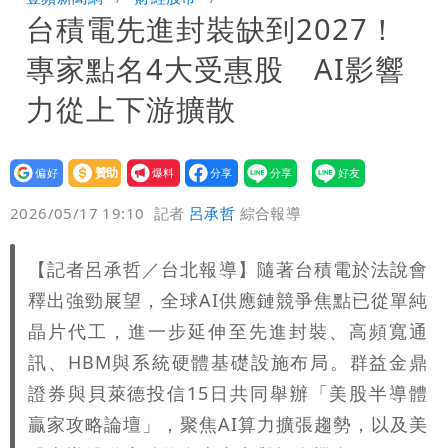
台積電先進封裝缺到2027！
周溼答答
Tim哥慘成淹水戶 貨物及電腦全泡水！
專家點名4大受惠股 AI影響
他崩潰喊完蛋
黑面嫁女席開200桌搞成演唱會 她嫌高
力從上下游擴散
調轉為感動「這是他愛我的方式」
以色列媒體驚爆：伊朗最高領袖緊急送醫
設為
贊助
我要
台北山區升級「大豪雨」！基隆北海岸逢
偏好
壹蘋
爆料
2026/05/17 19:10
記者
呂承哲
綜合報導
大潮 恐海水倒灌
澎湖13兒女擠住10坪屋 媽帶補助款離
【記者呂承哲／台北報導】隨著台積電於法說會
家！縣府出手了
經紀人強吻女藝人「我又沒伸舌頭」 連
釋出強勁展望，全球AI供應鏈競爭焦點已從單純
法官都怒了：相當噁心
桃園復興宣布今停班課！全台放假情形一
晶片代工，進一步延伸至先進封裝、高頻寬通
訊、HBM與系統硬體基礎設施布局。群益金鼎
次看
慈濟遭詐10億 他點名顏博文下台：認
證券與貝萊德投信15日共同舉辦「美股半導體
贏家攻略論壇」，聚焦AI算力擴張趨勢，以及美
錯有那麼難嗎？
颱風相當有感！海警持續到明晨 北部風