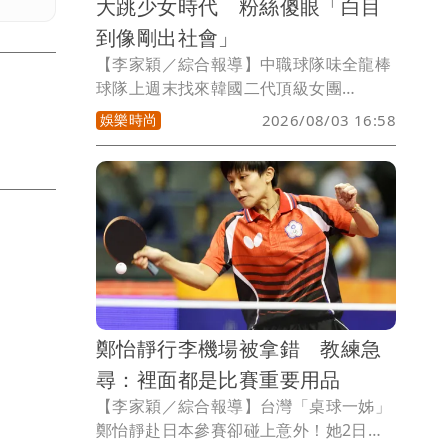
大跳少女時代 粉絲傻眼「白目
到像剛出社會」
【李家穎／綜合報導】中職球隊味全龍棒
球隊上週末找來韓國二代頂級女團
「KARA」（카라）當壓軸日嘉賓，原本
娛樂時尚
2026/08/03 16:58
大眾感動回憶湧現，卻有不少粉絲拍下並
指出，當天啦啦隊小龍女集體跳少女時代
的歌，KARA甚至在場邊看著這樣的表
演，讓粉絲氣炸認為太沒禮貌，「表演同
期競爭女團的歌，白目到像剛出社會」。
鄭怡靜行李機場被拿錯 教練急
尋：裡面都是比賽重要用品
【李家穎／綜合報導】台灣「桌球一姊」
鄭怡靜赴日本參賽卻碰上意外！她2日搭