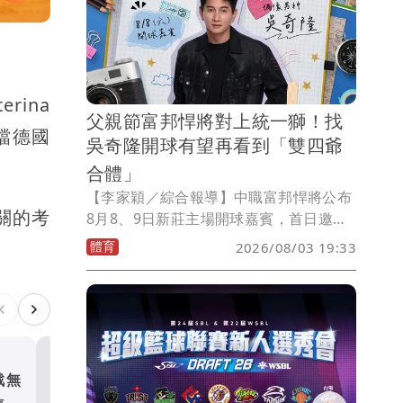
ina
父親節富邦悍將對上統一獅！找
檔德國
吳奇隆開球有望再看到「雙四爺
合體」
【李家穎／綜合報導】中職富邦悍將公布
關的考
8月8、9日新莊主場開球嘉賓，首日邀來
藝人吳奇隆擔任開球嘉賓，隔天則由剛締
體育
2026/08/03 19:33
造羽壇新紀錄的台灣羽球一哥周天成登上
投手丘，兩天分別由演藝圈與體壇重量級
人物接力站台，大家也期待雙四爺再度同
台話題十足。
戰無
CBA雙雄都要回台打球？中