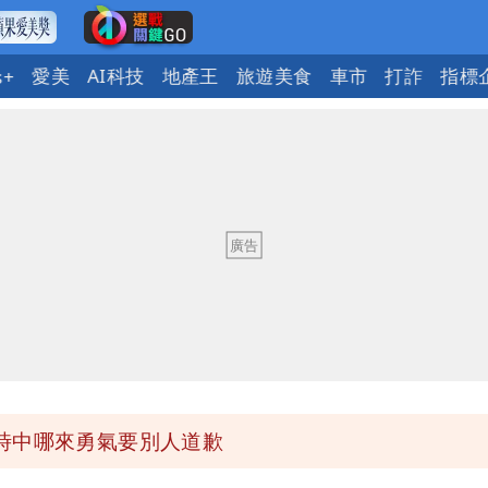
愛美
AI科技
地產王
旅遊美食
車市
打詐
指標
s+
府很多謹慎判斷當時未被理解
歷「攏係假」
市長變猙獰，否則就跟對手一樣
10.6億顧問費決策過程在哪
時中哪來勇氣要別人道歉