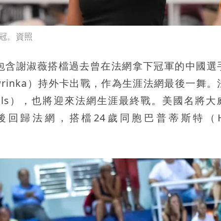
冠。資照
包含謝淑薇搭檔過去曾在法網拿下冠軍的中國選
wrinka）持外卡出戰，作為生涯法網最後一舞。
nfils），也將迎來法網生涯最終戰。美國名將大
21年後回歸法網，搭檔24歲同胞巴普蒂斯特（Ha