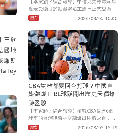
【李家穎／綜合報導】中信兄弟棒球隊年
度最受矚目的動漫聯名主題日正式登場！
9月18日至20日，將於臺北大巨蛋攜手話
體育
2026/08/05 16:06
題動漫作品《鬼滅之刃》舉辦《決戰無限
城》主題日，今（5）日率先公開活動主
視覺，並同步揭曉全新聯名球衣及限定入
手王欣
場贈品，門票將於8月6日正式開賣，邀請
法國地
球迷一同踏入《決戰無限城》，感受棒球
與《鬼滅之刃》交織出的熱血魅力。
威廉斯
iley
CBA雙雄都要回台打球？中國自
媒體爆TPBL球隊開出歷史天價搶
陳盈駿
【李家穎／綜合報導】征戰CBA長達6個
球季的台灣後衛林庭謙爆出即將返台，甚
至連球隊都爆出是TPBL的臺北台新戰神
體育
2026/08/05 15:19
籃球隊，但戰神目前沒有官宣回應此事。