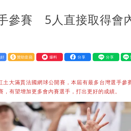
否聲押？交保？複訊後揭曉
手參賽 5人直接取得會
府很多謹慎判斷當時未被理解
歷「攏係假」
好
贊助壹蘋
我要爆料
度紅土大滿貫法國網球公開賽，本屆有最多台灣選手參
賽，有望增加更多會內賽選手，打出更好的成績。