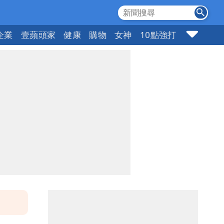
企業
壹蘋頭家
健康
購物
女神
10點強打