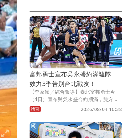
另一位旅中的中華男籃隊長陳盈駿則是中
國自媒體爆出，有TPBL球隊開出天價要
他回台打球，甚至是聯盟歷史最大合約。
富邦勇士宣布吳永盛約滿離隊
效力3季告別台北戰友！
【李家穎／綜合報導】臺北富邦勇士今
（4日）宣布與吳永盛合約期滿，雙方正
式結束合作關係。吳永盛自2023年加盟勇
體育
2026/08/04 16:38
士後，效力3個賽季，期間以拚勁十足、
防守積極的球風，成為球隊輪替戰力之
一，如今確定離隊，也讓他的下一步動向
備受關注。