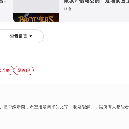
官司
限城》情報公開 進場就送
週邊！
體育
查看留言 ▼
吳芳嫻
梁恩碩
樂、體育線新聞，希望用最簡單的文字「老嫗能解」，讓所有人都能