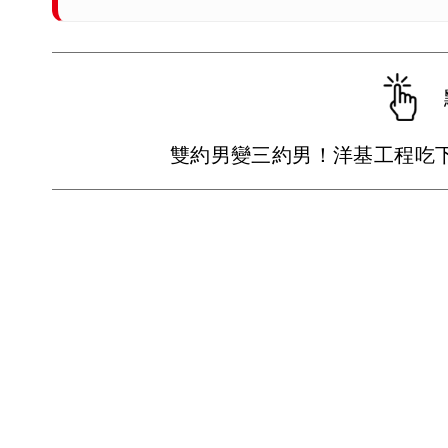
雙約男變三約男！洋基工程吃