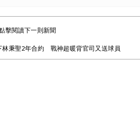
點擊閱讀下一則新聞
下林秉聖2年合約 戰神超暖背官司又送球員