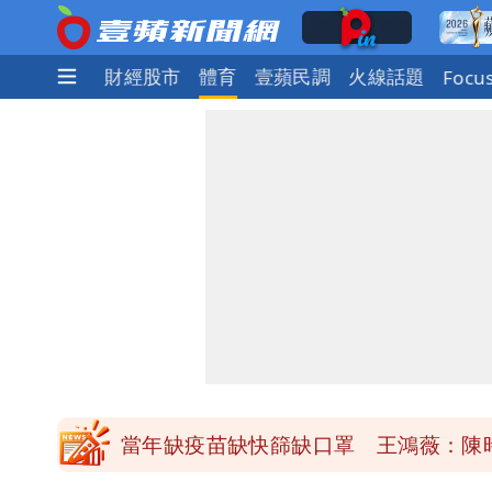
社會
國際
財經股市
體育
壹蘋民調
火線話題
Focu
慈濟買BNT遭詐10億元 蔡英文：政
抄襲造假當上劍橋大學教授 神鬼級履
陳時中給沈伯洋「3個建議」：別因選
「慈濟別想躲在受害者3字後面」 她：
當年缺疫苗缺快篩缺口罩 王鴻薇：陳