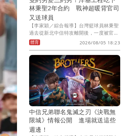
林秉聖2年合約 戰神超暖背官司
又送球員
【李家穎／綜合報導】台灣籃球員林秉聖
過去從新北中信特攻離開後，一度被官宣
加入新竹攻城獅卻又簽下臺北台新戰神合
體育
2026/08/05 18:23
約，導致出現罕見的雙約狀況，最後挨告
吃上官司，也讓戰神創隊就蒙上一層灰，
今（5）日戰神發布公告指出林秉聖主動
要離隊，並由洋基工程買斷剩下合約，再
度引起話題。
中信兄弟聯名鬼滅之刃《決戰無
限城》情報公開 進場就送這些
週邊！