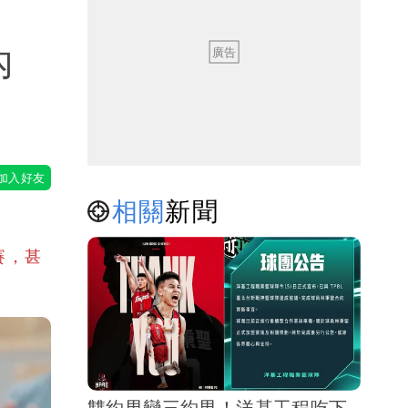
內
相關
新聞
賽，甚
雙約男變三約男！洋基工程吃下