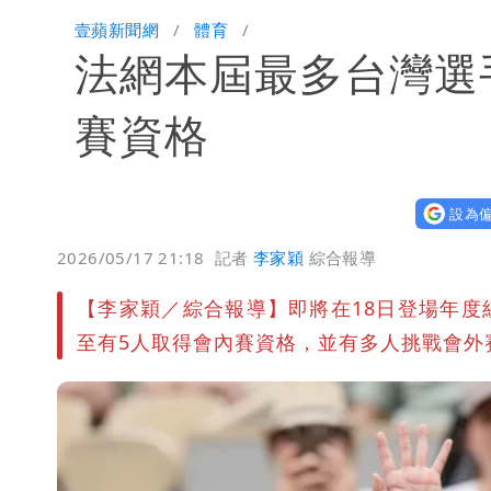
兆基風暴！前董座李建成移送北檢 是
壹蘋新聞網
體育
法網本屆最多台灣選
慈濟買BNT遭詐10億元 蔡英文：政
抄襲造假當上劍橋大學教授 神鬼級履
賽資格
設為偏
2026/05/17 21:18
記者
李家穎
綜合報導
【李家穎／綜合報導】即將在18日登場年
至有5人取得會內賽資格，並有多人挑戰會外