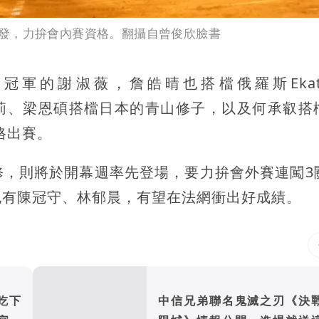
發，力拚會內賽資格。翻攝自曾俊欣臉書
的謝淑薇，詹皓晴也搭檔俄羅斯Ekater
穂積絵莉、梁恩碩搭檔日本的青山修子，以及何承叡搭
資格出賽。
修，則將於開幕週率先登場，要力拚會外賽連闖3
也有陳冠守、林郁晨，有望在法網衝出好成績。
吃下
中信兄弟聯名鬼滅之刃《決