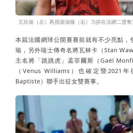
王欣瑜（左）再搭謝淑薇（右）力拚在法網二度奪
本屆法國網球公開賽賽前就有不少亮點，
瑜，另外瑞士傳奇名將瓦林卡（Stan Wa
主名將「跳跳虎」孟菲爾斯（Gaël Mo
（Venus Williams）也確定暨20
Baptiste）聯手出征女雙賽事。