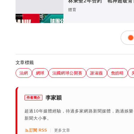
林秉聖2年合約 戰神超暖背
又送球員
體育
文章標籤
法網
網球
法國網球公開賽
謝淑薇
詹皓晴
李家穎
作者簡介
超過10年媒體經驗，待過多家網路新聞媒體，跑過娛
新聞大小事。
訂閱 RSS
更多文章
|