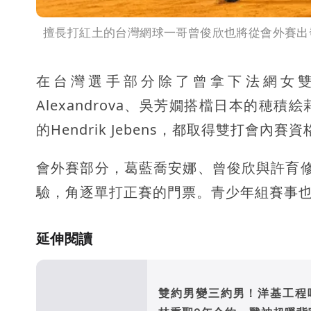
擅長打紅土的台灣網球一哥曾俊欣也將從會外賽出
在台灣選手部分除了曾拿下法網女雙冠軍
Alexandrova、吳芳嫺搭檔日本的
的Hendrik Jebens，都取得雙打會內賽
會外賽部分，葛藍喬安娜、曾俊欣與許育
驗，角逐單打正賽的門票。青少年組賽事
延伸閱讀
雙約男變三約男！洋基工程