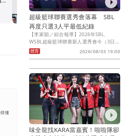
這些
媒體爆TPBL球隊開出歷史天
陳盈駿
體育
超級籃球聯賽選秀會落幕 SBL
再度只選3人平最低紀錄
【李家穎／綜合報導】2026年SBL、
WSBL超級籃球聯賽新人選秀會今（3日）
下午登場，兩大聯賽共37名球員投入選
體育
2026/08/03 19:00
秀，其中WSBL共有6名女將獲選，而SBL
則僅有3人中選，再度追平2019年僅3人
獲選的史上最低紀錄。最受矚目的SBL狀
元由凱薩基隆黑鳶選進206公分政治大學
長人莫斯塔發，而日前已在TPBL選秀會
首輪第3順位獲中信特攻指名的郭嘉安，
也再次獲得台啤青睞，成為本屆話題人
物。
看得懂
味全龍找KARA當嘉賓！啦啦隊卻