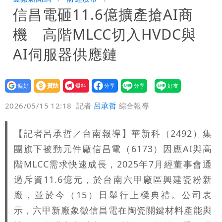
信昌電砸11.6億擴產搶AI商
心海水倒灌再淹水
機 高階MLCC切入HVDC與
AI伺服器供應鏈
設為
贊助
我要
偏好
壹蘋
爆料
2026/05/15 12:18
記者
呂承哲
綜合報導
【記者呂承哲／台南報導】華新科（2492）集
團旗下被動元件廠信昌電（6173）因應AI與高
階MLCC需求快速成長，2025年7月經董事會通
過斥資11.6億元，於台南六甲廠區興建瓷粉新
廠，並於今（15）日舉行上樑典禮。公司表
示，六甲新廠象徵信昌電在陶瓷關鍵材料產能與