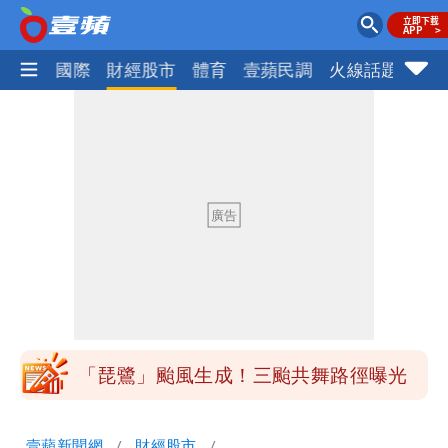
社會
國際
財經股市
體育
壹蘋民調
火線話題
Foc
揮別9年演藝圈 女演員當「全職運將」
公布收入比拍戲賺更多
台灣首次「暴潮告警」CBS發送 基隆當
心海水倒灌再淹水
白海豚不放假「跟巴威差別在這裡」 蔣
萬安：這很清楚標準一致
館長打3劑高端疫苗諷刺「生理食鹽
水」 王浩宇揚言告發
「琵鷺」颱風生成！三颱共舞路徑曝光
揮別9年演藝圈 女演員當「全職運將」
公布收入比拍戲賺更多
台灣首次「暴潮告警」CBS發送 基隆當
壹蘋新聞網
財經股市