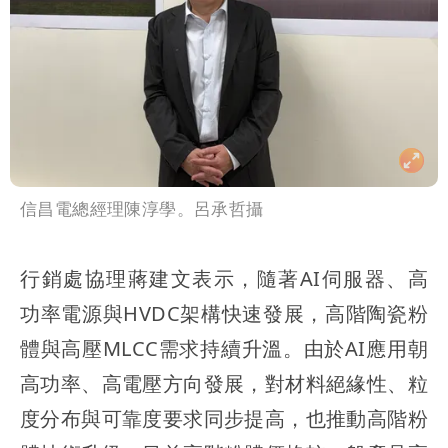
信昌電總經理陳淳學。呂承哲攝
行銷處協理蔣建文表示，隨著AI伺服器、高
功率電源與HVDC架構快速發展，高階陶瓷粉
體與高壓MLCC需求持續升溫。由於AI應用朝
高功率、高電壓方向發展，對材料絕緣性、粒
度分布與可靠度要求同步提高，也推動高階粉