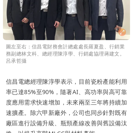
圖左至右：信昌電財務會計總處處長羅夏盈、行銷業
務副總林文科、總經理陳淳學、行銷處協理蔣建文。
呂承哲攝
信昌電總經理陳淳學表示，目前瓷粉產能利用
率已達85%至90%，隨著AI、高功率與高可靠
度應用需求快速增加，未來兩至三年將持續加
速擴產。除六甲新廠外，公司也同步針對既有
廠區進行設備升級、瓶頸產線改善與舊設備汰