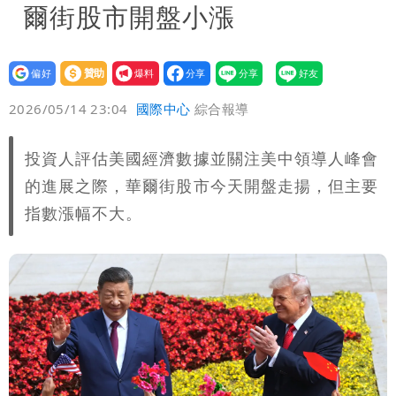
爾街股市開盤小漲
設為
贊助
我要
偏好
壹蘋
爆料
2026/05/14 23:04
國際中心
綜合報導
投資人評估美國經濟數據並關注美中領導人峰會
的進展之際，華爾街股市今天開盤走揚，但主要
指數漲幅不大。