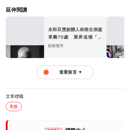
延伸閱讀
永和豆漿創辦人林炳生病逝
享壽70歲 業界追憶「照
亮別人的燈塔」
財經股市
查看留言 ▼
文章標籤
美股