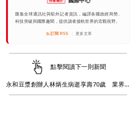
國際中心
作者簡介
匯集全球通訊社與駐外記者資訊，編譯各國政經局勢、
科技突破與國際趣聞，提供讀者接軌世界的宏觀視野。
訂閱 RSS
更多文章
|
點擊閱讀下一則新聞
永和豆漿創辦人林炳生病逝享壽70歲 業界追憶「照亮別人的燈塔」