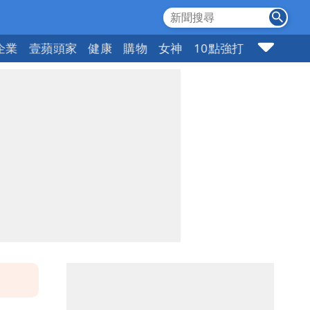
企業
壹蘋頭家
健康
購物
女神
10點強打