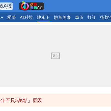
愛美
AI科技
地產王
旅遊美食
車市
打詐
指標
s+
人讚爆：乾脆給台灣統治
掃到北部陸地
麗善也遭殃 共諜工程師遭求刑13年
馬祖60％最高
今年不只5萬點」原因