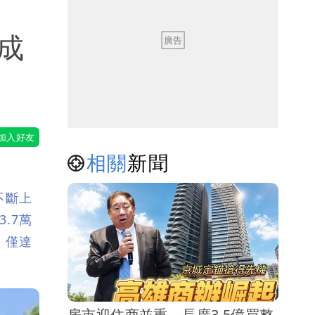
成
相關
新聞
不斷上
.7萬
，僅達
房市迎住商並重 長廣3.5億買整