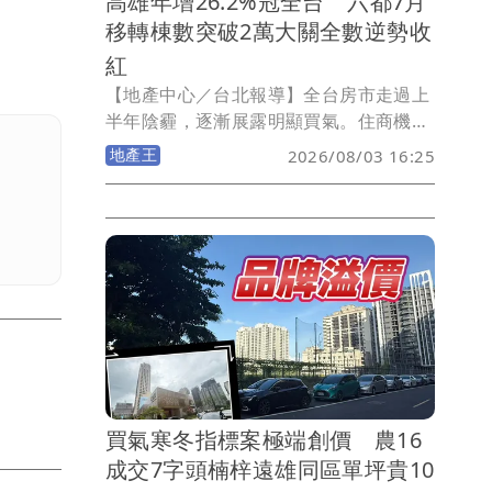
高雄年增26.2%冠全台 六都7月
移轉棟數突破2萬大關全數逆勢收
紅
【地產中心／台北報導】全台房市走過上
半年陰霾，逐漸展露明顯買氣。住商機構
根據六都地政局統計，7月六都買賣移轉
地產王
2026/08/03 16:25
棟數合計達20,506棟，其中六都7月份買
氣，不管與去年同期或上月相比，全數維
持正成長。住商不動產企劃研究室執行總
監徐佳馨分析，台股近期走勢亮眼，股市
外溢效應持續加溫房市，且資產型買盤回
防蛋黃區趨勢顯著，令雙北與高雄買氣升
溫。
買氣寒冬指標案極端創價 農16
成交7字頭楠梓遠雄同區單坪貴10