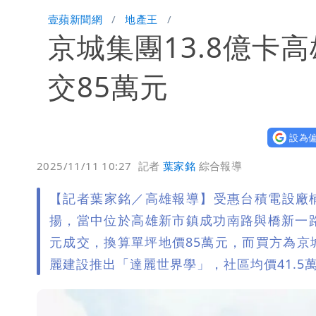
遲到1分鐘「被迫請假1小時」 律師：
壹蘋新聞網
地產王
京城集團13.8億卡
白海豚進逼！北市再放颱風整備假？蔣
華語天王遭亂爆私生子 周杰倫無辜捲
交85萬元
比政府有愛！台暖捐熊本「1物資」日
設為偏
白海豚龜速擦邊！暴風圈「仍有可能」
2025/11/11 10:27
記者
葉家銘
綜合報導
【記者葉家銘／高雄報導】受惠台積電設廠
揚，當中位於高雄新市鎮成功南路與橋新一路口角
元成交，換算單坪地價85萬元，而買方為
麗建設推出「達麗世界學」，社區均價41.5萬