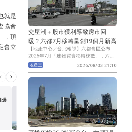
駐，而《壹蘋新聞網》取得獨家訊息25-
34樓與36-47樓辦公樓，每坪租金曝光從
也就是
1700-2100元不等，直接挑戰高雄商辦天
查協會
花板。
交屋潮＋股市獲利導致房市回
」，頂
暖？六都7月移轉量創19個月新高
定會立
【地產中心／台北報導】六都會區公布
2026年7月「建物買賣移轉棟數」，六都
交易量合計為20,506棟，月增12.0%，是
地產王
2026/08/03 21:10
自2025年1月以來首次突破2萬棟的月
份，創19個月以來單月新高。永慶房屋研
展中心副理陳金萍說明，其中台北市月增
17.5%，新北市月增2.7%，桃園市較6月
增12.5%，台中市月增18.8%，台南市月
雄爆
不是買高大就能讀 藍田國
增8.8%，高雄市月增17.2%。
區「以里為界」單價硬是貴1-
元
地產王