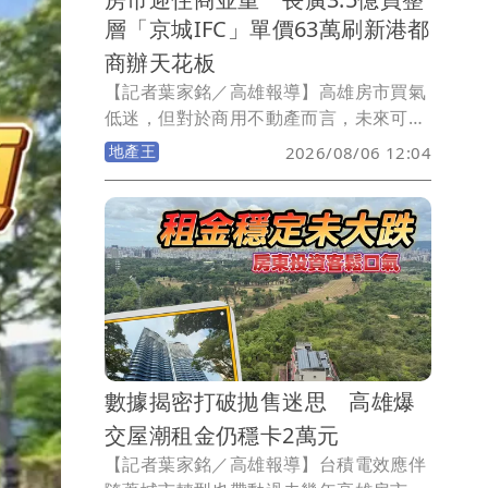
層「京城IFC」單價63萬刷新港都
商辦天花板
【記者葉家銘／高雄報導】高雄房市買氣
低迷，但對於商用不動產而言，未來可能
如同雨後春筍般一棟棟的出現，而且單價
地產王
2026/08/06 12:04
可能不斷邁向新高！今日上午長廣股份有
限公司發出重訊，以總價約3.495億元，
購入農16特區京城集團位於凹子底森林公
園首排，位於30樓商辦「京城IFC」，含9
個車位每個車位312.2萬元，總面積
547.34坪，換算每坪成交單價63萬元，直
接改寫高雄商辦單價新高紀錄。
數據揭密打破拋售迷思 高雄爆
交屋潮租金仍穩卡2萬元
【記者葉家銘／高雄報導】台積電效應伴