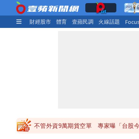
社會
國際
財經股市
體育
壹蘋民調
火線話題
Focu
比政府有愛！台暖捐熊本「1物資」日
白海豚龜速擦邊！暴風圈「仍有可能」
「網購」5千萬筆全台個資！黃仁勳、張
白海豚暴風侵襲率曝光！北北基破4成 
不管外資9萬期貨空單 專家曝「台股