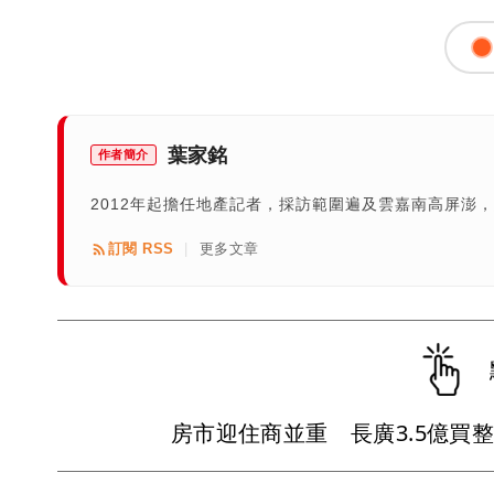
葉家銘
作者簡介
2012年起擔任地產記者，採訪範圍遍及雲嘉南高屏澎
訂閱 RSS
更多文章
|
房市迎住商並重 長廣3.5億買整