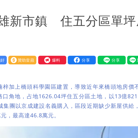
已觸法！
高雄新市鎮 住五分區單坪
萬安這樣說
入！杰威爾發聲怒斥
人讚爆：乾脆給台灣統治
好
贊助壹蘋
我要爆料
掃到北部陸地
楠梓加上橋頭科學園區建置，導致近年來橋頭地房價
地，占地1626.04坪住五分區土地，以13億8213
京城集團以京成建設名義購入，區段近期缺少新屋供給
元，最高達46.8萬元。