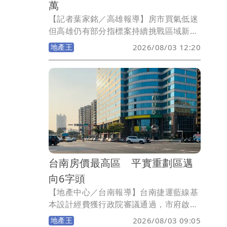
萬
【記者葉家銘／高雄報導】房市買氣低迷
但高雄仍有部分指標案持續挑戰區域新
高，如農16特區國揚集團大樓造鎮案「國
地產王
2026/08/03 12:20
揚鉑御」，位於18樓出現單坪74.39萬
元，改寫社區新高價，同時也是高雄非豪
宅產品新高；而楠梓區遠雄建設推出區段
史上最大造鎮，總銷逾120億元「遠雄蘴
靚」，首批實登曝光單價38.89-46.67萬
元，但均屬低樓層內棟，建案目標未變想
挑戰均價5字頭行情。
台南房價最高區 平實重劃區邁
向6字頭
【地產中心／台南報導】台南捷運藍線基
本設計經費獲行政院審議通過，市府啟動
發包程序，六都最後一塊捷運拼圖到位。
地產王
2026/08/03 09:05