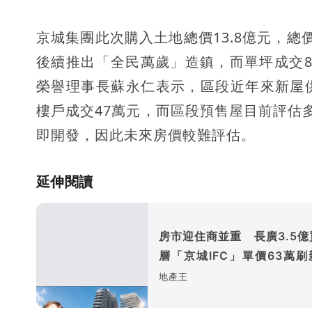
京城集團此次購入土地總價13.8億元，總價
後續推出「全民萬歲」造鎮，而單坪成交
榮譽理事長蘇永仁表示，區段近年來新屋
樓戶成交47萬元，而區段預售屋目前評估
即開發，因此未來房價較難評估。
延伸閱讀
房市迎住商並重 長廣3.5億
層「京城IFC」單價63萬刷
都商辦天花板
地產王