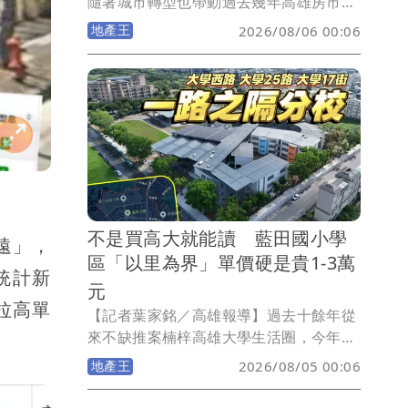
隨著城市轉型也帶動過去幾年高雄房市買
氣，然而隨著央行信用管制導致交易動能
地產王
2026/08/06 00:06
出現大幅衰退，當房仲統計全台將面臨大
交屋潮來臨，高雄租金效應能否支撐，就
數據而言房東可以鬆一口氣！《壹蘋新聞
網》統計2023-2026年高雄屋齡2年內新
成屋過戶、大樓出租戶數與租金發現，所
謂的龐大交屋潮與出租潮均呈現走揚，但
近3年租金行情維持在中位數2-2.1萬元盤
整，整體市場呈現相對樂觀態勢。
不是買高大就能讀 藍田國小學
遠」，
區「以里為界」單價硬是貴1-3萬
統計新
元
次拉高單
【記者葉家銘／高雄報導】過去十餘年從
來不缺推案楠梓高雄大學生活圈，今年8
月迎來區內第2所小學藍田國小，該校屬
地產王
2026/08/05 00:06
全國首座全鋼構小學，建設經費10.7億
元，佔地2.95公頃，國小有48班，115學