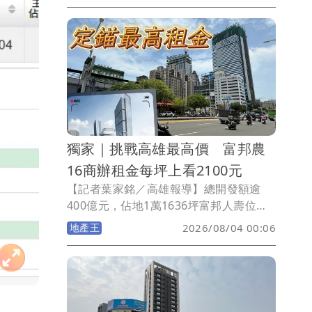
年度招收25班，共計475人；非營利幼兒
園2班學生40人；公托3班學生60人，因
高雄大學屬房市熱區，在台積電效應後吸
引許多科技新貴進駐，而藍田國小校舍剛
完工招生，也吸引許多家長慕名而來，但
《壹蘋新聞網》提醒並非高雄大學重劃區
內均可就讀藍田國小，須屬藍田里才符合
資格，若屬中興與中和里則為援中國小學
區。
獨家｜挑戰高雄最高價 富邦農
16商辦租金每坪上看2100元
【記者葉家銘／高雄報導】總開發額逾
400億元，佔地1萬1636坪富邦人壽位於
農16特區地上權開發案，預計2027年底
地產王
2026/08/04 00:06
或2028年完工，將打造一座融合商場、旅
館、辦公及水族館商業綜合體，建築由三
菱地所設計，屬樓高47樓、地下6樓建
案，當中未來包括三地集團南仁湖將經營
城市水族館；漢神百貨高雄3館也將進