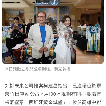
今日活動立委邱議瑩到場。葉家銘攝
針對未來公司推案柯建昌指出，已進場位於屏
東竹田車站旁占地4100坪規劃有開心農場電
梯豪墅案「西班牙黃金城堡」，位於高雄中都