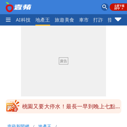
愛美
AI科技
地產王
旅遊美食
車市
打詐
指標企
女生一對A錯了嗎？環法女子自由車賽
男裁判勒令女選手「解衣」檢查
揮別9年演藝圈 女演員當「全職運將」
公布收入比拍戲賺更多
他二刷《蜘蛛人》一路劇透 周圍觀眾氣
炸開扁
白海豚發威！內褲掛陽台被吹走 議員神
回1句笑翻10萬人
桃園又要大停水！最長一早到晚上七點都
沒水用
民間採購BNT源頭 鄭運鵬：有群人故意
壹蘋新聞網
地產王