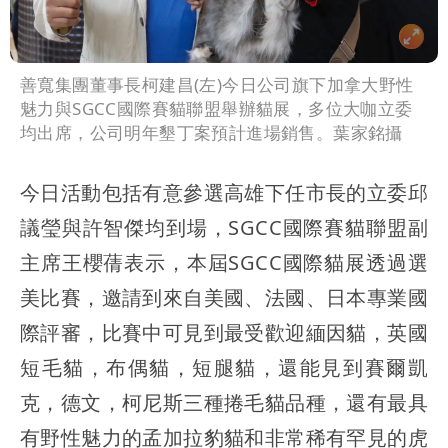
善寬集團董事長柯建昌(左)今日公司旗下加拿大野性
魅力與SGCC國際賽貓聯盟舉辦貓展，多位大咖立委
均出席，公司明年墾丁案預計進場銷售。葉家銘攝
今日活動包括有意參選高雄下任市長的立委邱
議瑩與許智傑均到場，SGCC國際賽貓聯盟副
主席王櫻蒨表示，本屆SGCC國際貓展透過選
美比賽，邀請到來自美國、法國、日本專業國
際評審，比賽中可見到最受歡迎緬因貓，英國
短毛貓，布偶貓，短腿貓，還能見到賽爾凱
克，德文，柯尼斯三種捲毛貓品種，還有最具
有野性魅力的孟加拉豹貓和非常稀有罕見的虎