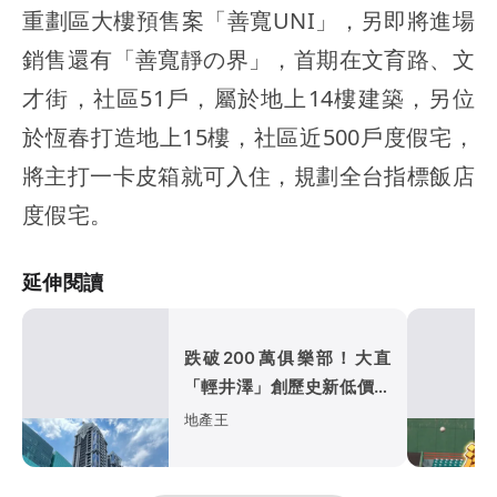
重劃區大樓預售案「善寬UNI」，另即將進場
銷售還有「善寬靜の界」，首期在文育路、文
才街，社區51戶，屬於地上14樓建築，另位
於恆春打造地上15樓，社區近500戶度假宅，
將主打一卡皮箱就可入住，規劃全台指標飯店
度假宅。
延伸閱讀
跌破200萬俱樂部！大直
「輕井澤」創歷史新低價
「台北之星」讓利求售
地產王