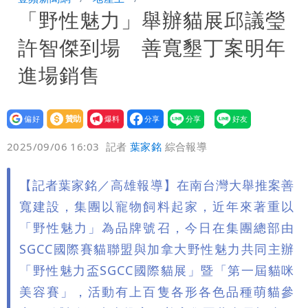
「野性魅力」舉辦貓展邱議瑩
「洗腦台灣人兩觀念」
女生一對A錯了嗎？環法女子自由車賽
許智傑到場 善寬墾丁案明年
男裁判勒令女選手「解衣」檢查
揮別9年演藝圈 女演員當「全職運將」
進場銷售
公布收入比拍戲賺更多
設為
贊助
我要
偏好
壹蘋
爆料
2025/09/06 16:03
記者
葉家銘
綜合報導
【記者葉家銘／高雄報導】在南台灣大舉推案善
寬建設，集團以寵物飼料起家，近年來著重以
「野性魅力」為品牌號召，今日在集團總部由
SGCC國際賽貓聯盟與加拿大野性魅力共同主辦
「野性魅力盃SGCC國際貓展」暨「第一屆貓咪
美容賽」，活動有上百隻各形各色品種萌貓參