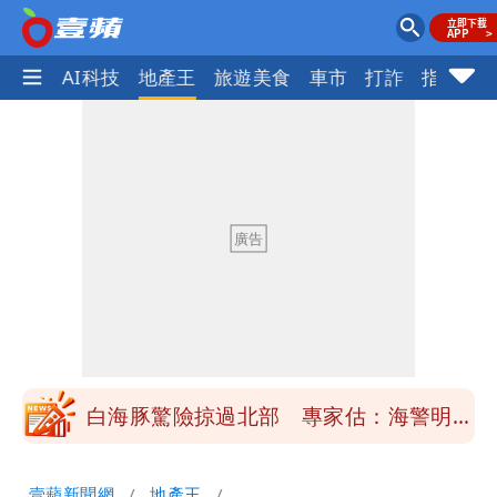
愛美
AI科技
地產王
旅遊美食
車市
打詐
指標企
「楊承勳」名字終於公開！被害人父淚喊
「終於能交代」 捐500萬獎學金延續愛
白海豚颱風逼近！鄭明典示警「恐遇黑潮
變強」 路徑分歧藏警訊：不利強度維持
高希均辭世享耆壽90歲 畢生推動閱讀
與進步觀念
內馬爾開到「寶可夢神包」後徹底入坑
砸重金再買一整桌卡盒
白海豚驚險掠過北部 專家估：海警明發
布 陸警可能相對低
「楊承勳」名字終於公開！被害人父淚喊
壹蘋新聞網
地產王