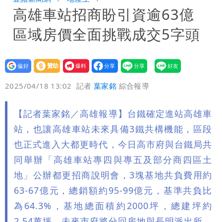
高雄車站招商盼引資逾63億
「終於能交代」 捐500萬獎學金延續愛
白海豚颱風逼近！鄭明典示警「恐遇黑潮
區域房價全面挑戰成交5字頭
變強」 路徑分歧藏警訊：不利強度維持
設為
贊助
我要
偏好
壹蘋
爆料
2025/04/18 13:02
記者
葉家銘
綜合報導
【記者葉家銘／高雄報導】台鐵確定進站高雄車
站，也讓高雄車站未來具備3鐵共構機能，區段
也正式進入大都更時代，今日高市府與台鐵局共
同舉辦「高雄車站專四與專五及部分商四區土
地」公辦都更招商說明會，3塊基地共負費用約
63-67億元，總銷額約95-99億元，基準共負比
為64.3%，基地總面積約2000坪，總建坪約
2.54萬坪，未來市府將分回房地與長明派出所，