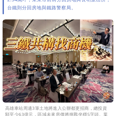
台鐵則分回房地與鐵路警察局。
高雄車站周邊3筆土地將進入公辦都更招商，總投資
額至少63億元，區域未來房價將挑戰坐穩5字頭。葉