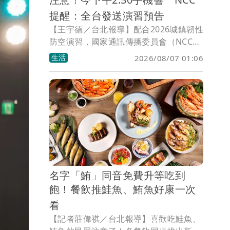
提醒：全台發送演習預告
【王宇德／台北報導】配合2026城鎮韌性
防空演習，國家通訊傳播委員會（NCC）
今（7）日下午2時30分將透過災防告警細
生活
2026/08/07 01:06
胞廣播（CBS），向全台手機發送「行動
網路降速演練」預告訊息，提醒民眾收到
警示不用驚慌。此次演習首度納入行動網
路降速測試，中部地區將於下週一8月10
日、北部地區下週四8月13日下午2時30
分至3時正式實施。
名字「鮪」同音免費升等吃到
飽！餐飲推鮭魚、鮪魚好康一次
看
【記者莊偉祺／台北報導】喜歡吃鮭魚、