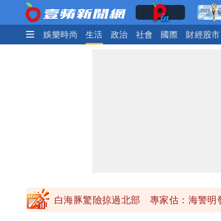
焦點
熱門
娛樂時尚
生活
政治
社會
國際
財經股市
「楊承勳」名字終於公開！被害人父淚喊
白海豚颱風逼近！鄭明典示警「恐遇黑
高希均辭世享耆壽90歲 畢生推動閱讀
內馬爾開到「寶可夢神包」後徹底入坑
白海豚驚險掠過北部 專家估：海警明