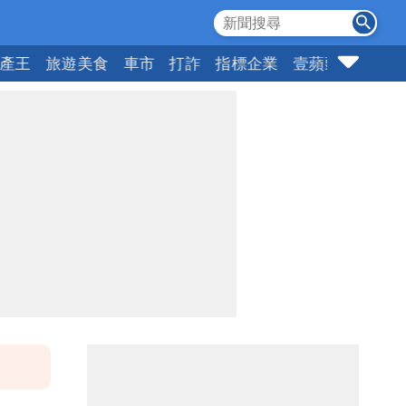
產王
旅遊美食
車市
打詐
指標企業
壹蘋頭家
健康