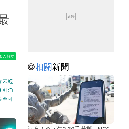
最
相關
新聞
行未經
吸引消
甚至可
注意！今下午2:30手機響 NCC