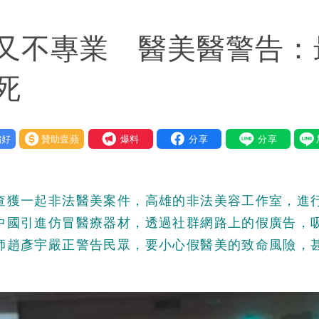
「終於能交代」 捐500萬獎學金延續愛
又不專業 醫美醫警告：
潮變強」 路徑分歧藏警訊：不利強度維持
死
好
贊助壹蘋
我要爆料
查獲一起非法醫美案件，高雄的非法美容工作室，進
中國引進仿冒醫療器材，透過社群網路上的假廣告，
師趙彥宇嚴正警告民眾，要小心假醫美的致命風險，