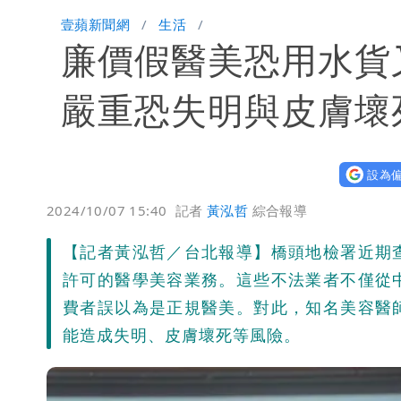
「楊承勳」名字終於公開！被害人父淚喊
壹蘋新聞網
生活
廉價假醫美恐用水貨
白海豚颱風逼近！鄭明典示警「恐遇黑
嚴重恐失明與皮膚壞
設為偏
2024/10/07 15:40
記者
黃泓哲
綜合報導
【記者黃泓哲／台北報導】橋頭地檢署近期
許可的醫學美容業務。這些不法業者不僅從
費者誤以為是正規醫美。對此，知名美容醫
能造成失明、皮膚壞死等風險。