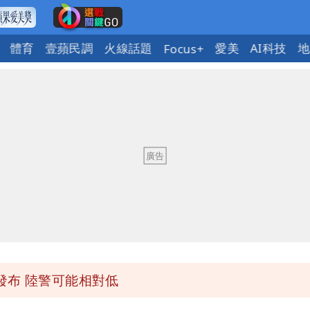
體育
壹蘋民調
火線話題
愛美
AI科技
地
Focus+
「終於能交代」 捐500萬獎學金延續愛
潮變強」 路徑分歧藏警訊：不利強度維持
與進步觀念
 砸重金再買一整桌卡盒
發布 陸警可能相對低