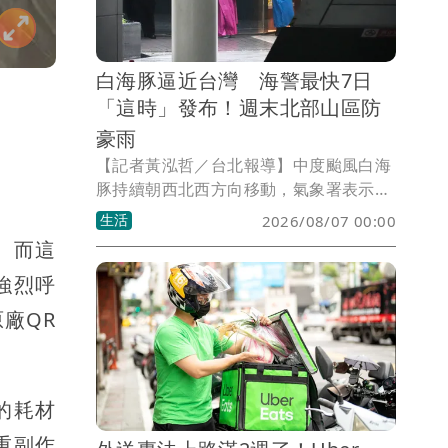
白海豚逼近台灣 海警最快7日
「這時」發布！週末北部山區防
豪雨
【記者黃泓哲／台北報導】中度颱風白海
豚持續朝西北西方向移動，氣象署表示，
颱風中心預計於8月7日接近琉球群島，最
生活
2026/08/07 00:00
快將在7日下午發布海上颱風警報。至於
。而這
是否需要發布陸上颱風警報，仍須觀察颱
強烈呼
風後續路徑是否南偏，以及暴風圈是否接
近馬祖等地區。根據最新預測，白海豚最
廠QR
接近台灣的時間將落在週末兩天，北部及
中部山區須特別留意強降雨。
的耗材
重副作