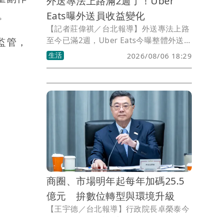
外送專法上路滿2週了！Uber
。
Eats曝外送員收益變化
【記者莊偉祺／台北報導】外送專法上路
至今已滿2週，Uber Eats今曝整體外送
監管，
員收益結構呈現正面成長，但各別實際收
生活
2026/08/06 18:29
入受市場供需、上線人數等影響，並強調
疊單內的各趟行程仍分別適用完整的基本
報酬最低金額保障。
商圈、市場明年起每年加碼25.5
億元 拚數位轉型與環境升級
【王宇德／台北報導】行政院長卓榮泰今