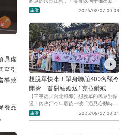
鮪魚的民眾注意了！各餐飲同步推出新活
動，飯店推名字有「鮪」同音可免費升等
生活
2026/08/07 00:03
主餐，還有5大餐區吃到飽；連鎖壽司推
「鮭魚季」9道新品，更可拿優惠碼彩
蛋。
須具備
甚至引
想脫單快來！單身聯誼400名額今
當導致
開搶 首對結婚送1克拉鑽戒
【王宇德／台北報導】想脫單的民眾別錯
過！內政部今年最後一波「遇見心動時」
保養品
單身聯誼活動，將於8月7日中午12時開放
生活
2026/08/07 00:01
。
報名，共推出5梯次、400個名額，活動安
排在9月至10月舉行。為鼓勵有情人終成
眷屬，內政部今年更祭出加碼好禮，只要