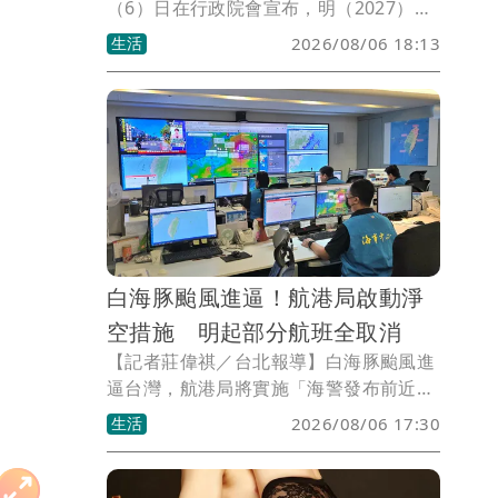
（6）日在行政院會宣布，明（2027）年
起將透過「中小微企業轉型升級發展方
生活
2026/08/06 18:13
案」，每年加碼25.5億元，推動全台商
圈、市場及夜市數位化、國際化與環境升
級，改善公共設施與消費環境，提升小
型、微型商家競爭力。
白海豚颱風進逼！航港局啟動淨
空措施 明起部分航班全取消
【記者莊偉祺／台北報導】白海豚颱風進
逼台灣，航港局將實施「海警發布前近岸
12浬海域淨空措施」，籲請警戒區內船舶
生活
2026/08/06 17:30
及早駛離近岸12浬海域警戒區避風。同
時，受外圍環流影響，今起已有部分航班
停航，明起更有航線全取消的狀況。