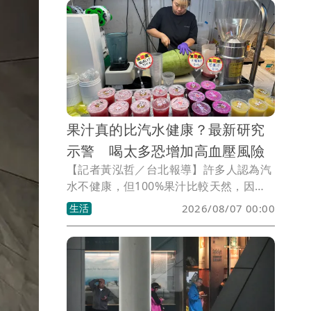
參加同一梯次聯誼，並在2年內完成結婚
登記，首對向內政部報喜的新人，就能獲
得1克拉鑽石對戒。
果汁真的比汽水健康？最新研究
示警 喝太多恐增加高血壓風險
【記者黃泓哲／台北報導】許多人認為汽
水不健康，但100%果汁比較天然，因此
可以放心喝。不過醫師楊宗衡引用最新發
生活
2026/08/07 00:00
表於《Circulation》的研究指出，果汁雖
然來自水果，但如果長期大量飲用，對健
康未必比較有利，甚至可能與未來高血壓
風險增加有關。