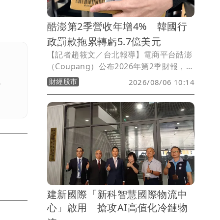
酷澎第2季營收年增4% 韓國行
政罰款拖累轉虧5.7億美元
【記者趙筱文／台北報導】電商平台酷澎
（Coupang）公布2026年第2季財報，單
季淨營收達88.56億美元，較去年同期的
財經股市
2026/08/06 10:14
。
85.24億美元成長4%；若排除匯率波動影
響，以固定匯率計算則年增10%。不過，
受到韓國特定行政罰款及本業獲利下滑影
響，酷澎本季由盈轉虧，歸屬股東淨損達
5.7億美元，去年同期則為淨利3200萬美
元。
建新國際「新科智慧國際物流中
心」啟用 搶攻AI高值化冷鏈物