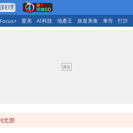
愛美
AI科技
地產王
旅遊美食
車市
打詐
Focus+
原因
因！2材質夏天別穿
遭起訴
班全取消
到北部