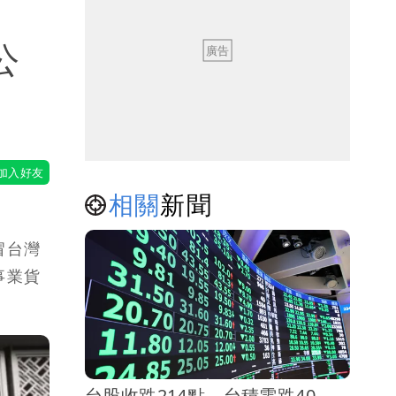
公
相關
新聞
冒台灣
事業貨
台股收跌214點 台積電跌40