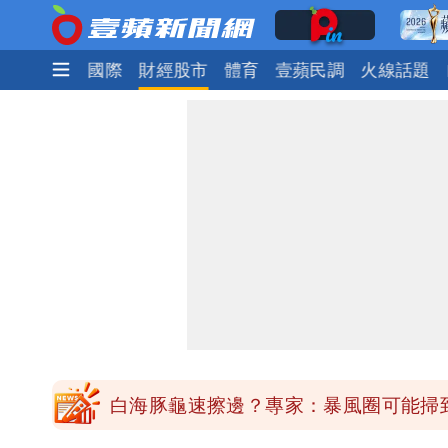
政治
社會
國際
財經股市
體育
壹蘋民調
火線話題
「台股今年不只5萬點！」財經網美曝
純棉衣物吸汗「臭到想丟」 內行曝原
展場上演持槍押人！模特經紀人＋員工
白海豚進逼！航港局啟動淨空 部分航
白海豚龜速擦邊？專家：暴風圈可能掃