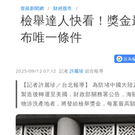
白海豚暴風侵襲率曝光！北北基破4成 
壹蘋新聞網
財經股市
檢舉達人快看！獎金
「台股今年不只5萬點！」財經網美曝
純棉衣物吸汗「臭到想丟」 內行曝原
布唯一條件
設為偏
2025/09/12 07:12
記者
許麗珍
綜合報導
【記者許麗珍／台北報導】 為防堵中國大
製造後轉運至美國，財政部關務署公告，海
物涉洗產地者，將發給檢舉獎金，每案最高額