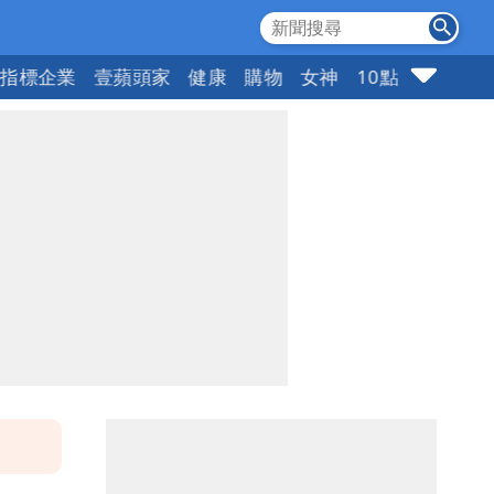
指標企業
壹蘋頭家
健康
購物
女神
10點強打