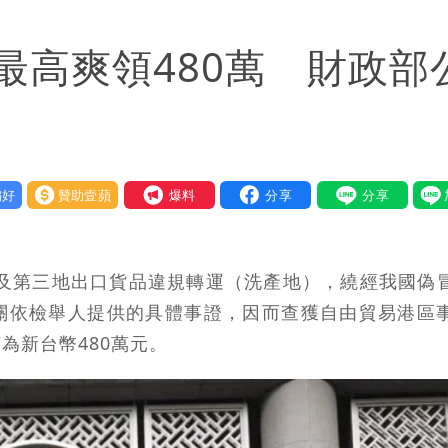
1縣市高達60%
最高爽領480萬 財政部
原因
因！2材質夏天別穿
好
贊助壹蘋
我要爆料
陸及第三地出口貨品違規轉運（洗產地），繞經我國偽
關依檢舉人提供的具體事證，因而查獲自由貿易港區
為新台幣480萬元。