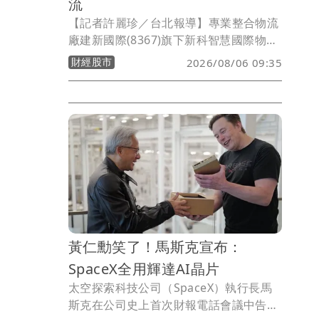
流
【記者許麗珍／台北報導】專業整合物流
廠建新國際(8367)旗下新科智慧國際物流
中心正式揭牌啟用，董事長陳彥銘表示，
財經股市
2026/08/06 09:35
該物流中心座落台北港物流倉儲區，定位
為結合保稅倉儲、多溫層冷鏈、海空聯
運、報關理貨、發貨中心及智慧資料服務
等一站式國際物流平台， 未來隨著北士科
AI科技聚落逐漸成形，新科智慧國際物流
中心將就近掌握半導體、AI相關供應鏈客
戶對高規格倉儲、保稅中轉及區域轉運服
務的需求，打造集團在北台灣高規格物流
服務的新成長引擎。
黃仁勳笑了！馬斯克宣布：
SpaceX全用輝達AI晶片
太空探索科技公司（SpaceX）執行長馬
斯克在公司史上首次財報電話會議中告訴