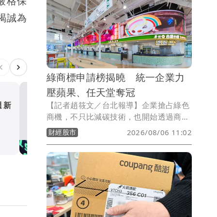
嚴格保
同期第一大淨匯入，顯示外資仍看好台股
人竭誠為
後市。
綠商標申請榜揭曉 統一企業力
壓蘋果、任天堂奪冠
【記者趙筱文／台北報導】企業搶占綠色
週新
台股崩跌震盪 外資前7月淨
商機，不只比減碳技術，也開始透過商標
逾1兆創「史上同期最大」
提前卡位。經濟部智慧財產局最新發布
財經股市
2026/08/06 11:02
財經股市
「我國綠商標十年全解析」報告，統計
2016年至2025年資料發現，台灣近十年
累計出現12萬6,772件綠商標申請，占整
體商標申請量14.10%，相當於每7件新申
請商標中，就有約1件與綠色商品或服務
有關，顯示永續已從企業形象口號，逐步
轉為實際產品與品牌布局。