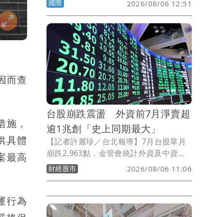
國際
2026/08/06 12:51
一度攀上7週高點。市場分析師指出，金
價下一步有望挑戰每盎司5000美元。
因而查
台股崩跌震盪 外資前7月淨賣超
措施，
逾1兆創「史上同期最大」
供具體
【記者許麗珍／台北報導】7月台股單月
崩跌2,963點，金管會統計外資及中資今
案最高
年前7月累計賣超達1兆4884.95億元，創
財經股市
2026/08/06 11:06
下「史上同期」最高賣超金額；另拉長時
間觀察，外資「有進有出」，一方面7月
運行為
雖大舉淨匯出減碼，今年前7月外資「淨
匯入」累計仍達738.55億美元，寫下史上