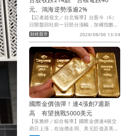
元、鴻海逆勢漲逾2%
【記者趙筱文／台北報導】台股今（6）
日開盤回吐前一日部分漲幅，加權指數以
44,487.94點開出，下跌123.66點，隨後
財經股市
2026/08/06 13:34
跌勢擴大，一度下探44,316.13點，跌
295.47點，市場消化前一交易日大漲逾
1,250點的獲利賣壓。
國際金價強彈！連4漲創7週新
高 有望挑戰5000美元
【張雅婷／綜合報導】國際金價連4個交
易日上漲，在油價走弱、美元貶值及美國
公債殖利率下滑等因素推升下，現貨金價