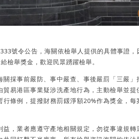
24333號令公告，海關依檢舉人提供的具體事證，
發給檢舉獎金，歡迎民眾踴躍檢舉。
海關採事前嚴防、事中嚴查、事後嚴罰「三嚴」
由貿易港區事業疑涉洗產地行為，主動檢舉並提
暫行條例，提撥財務罰鍰淨額20%作為獎金，每
利益，業者應遵守產地相關規定，勿從事違規轉