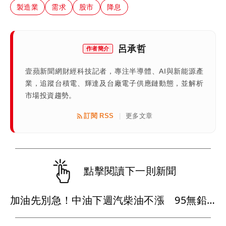
製造業
需求
股市
降息
呂承哲
作者簡介
壹蘋新聞網財經科技記者，專注半導體、AI與新能源產
業，追蹤台積電、輝達及台廠電子供應鏈動態，並解析
市場投資趨勢。
訂閱 RSS
更多文章
|
點擊閱讀下一則新聞
加油先別急！中油下週汽柴油不漲 95無鉛維持32元