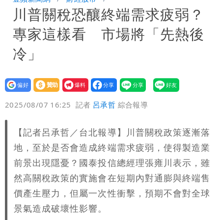
川普關稅恐釀終端需求疲弱？
專家這樣看 市場將「先熱後
冷」
設為
贊助
我要
偏好
壹蘋
爆料
2025/08/07 16:25
記者
呂承哲
綜合報導
【記者呂承哲／台北報導】川普關稅政策逐漸落
地，至於是否會造成終端需求疲弱，使得製造業
前景出現隱憂？國泰投信總經理張雍川表示，雖
然高關稅政策的實施會在短期內對通膨與終端售
價產生壓力，但屬一次性衝擊，預期不會對全球
景氣造成破壞性影響。