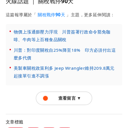
火線話題 ｜ 關稅戰停90天
這篇報導屬於「
關稅戰停90天
」主題，更多延伸閱讀：
物價上漲通膨壓力浮現 川普簽署行政命令豁免咖
啡、牛肉等上百種食品關稅
川普：對印度關稅自25%降至18% 印方必須付出這
麼多代價
美製車關稅政策利多 Jeep Wrangler維持209.8萬元
起接單引進不調漲
查看留言 ▼
文章標籤