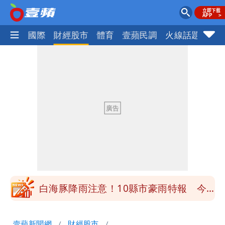
社會
國際
財經股市
體育
壹蘋民調
火線話題
Foc
白海豚降雨注意！10縣市豪雨特報 今
晚至明下午受影響
颱風假來了！連江縣宣布明天停班課
穿中國貨內褲逛街「整件掉出裙底」
OL哀號：在同事眼前顏面盡失
「我是台灣人」胸章竟是中國製
Cheap：愛台灣只是發財的口號
白海豚降雨注意！10縣市豪雨特報 今
晚至明下午受影響
颱風假來了！連江縣宣布明天停班課
壹蘋新聞網
財經股市