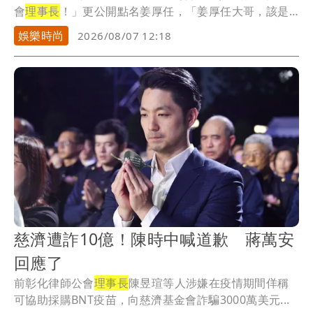
會
理事長
！」更公開點名姜厚任，「姜厚任大哥，該是
你出...
娛樂時尚
2026/08/07 12:18
慈濟遭詐10億！陳時中喊道歉 蔣萬安
回應了
前彰化律師公會
理事長
陳昱瑄等人涉嫌在疫情期間佯稱
可協助採購BNT疫苗，向慈濟基金會詐騙3000萬美元...