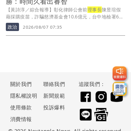
勝：時間久看出睿智
【黃詩淳／綜合報導】彰化律師公會前
理事長
陳昱瑄假
藉採購疫苗，詐騙慈濟基金會10.6億元，台中地檢署6...
政治
2026/08/07 07:35
關於我們
聯絡我們
追蹤我們：
隱私權說明
新聞規範
使用條款
投訴爆料
消費情報