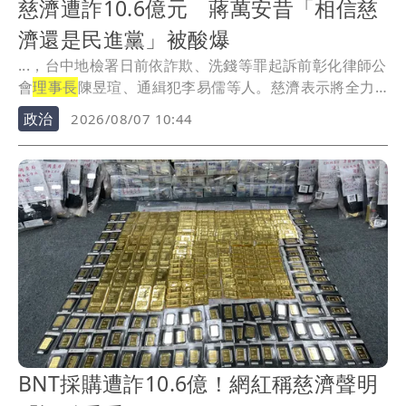
慈濟遭詐10.6億元 蔣萬安昔「相信慈
濟還是民進黨」被酸爆
...，台中地檢署日前依詐欺、洗錢等罪起訴前彰化律師公
會
理事長
陳昱瑄、通緝犯李易儒等人。慈濟表示將全力
配合...
政治
2026/08/07 10:44
BNT採購遭詐10.6億！網紅稱慈濟聲明