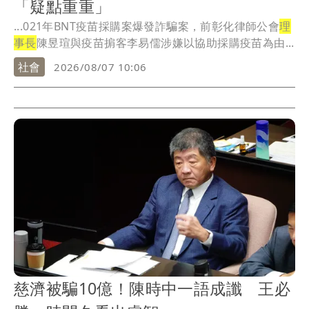
「疑點重重」
...021年BNT疫苗採購案爆發詐騙案，前彰化律師公會
理
事長
陳昱瑄與疫苗掮客李易儒涉嫌以協助採購疫苗為由...
社會
2026/08/07 10:06
慈濟被騙10億！陳時中一語成讖 王必