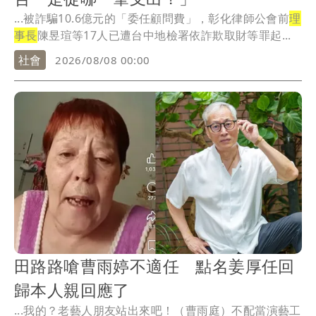
...被詐騙10.6億元的「委任顧問費」，彰化律師公會前
理
事長
陳昱瑄等17人已遭台中地檢署依詐欺取財等罪起...
社會
2026/08/08 00:00
田路路嗆曹雨婷不適任 點名姜厚任回
歸本人親回應了
...我的？老藝人朋友站出來吧！（曹雨庭）不配當演藝工