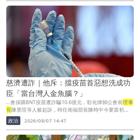
慈濟遭詐｜他斥：擋疫苗首惡想洗成功
臣「當台灣人金魚腦？」
...會採購BNT疫苗遭詐騙10.6億元，彰化律師公會前
理事
長
陳昱瑄等人被起訴，時任衛福部長陳時中今要當初...
政治
2026/08/07 14:47