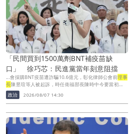
「民間買到1500萬劑BNT補疫苗缺
口」 徐巧芯：民進黨當年刻意阻擋
...會採購BNT疫苗遭詐騙10.6億元，彰化律師公會前
理事
長
陳昱瑄等人被起訴，時任衛福部長陳時中今要當初...
政治
2026/08/07 14:30