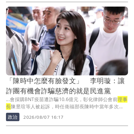
「陳時中怎麼有臉發文」 李明璇：讓
詐團有機會詐騙慈濟的就是民進黨
...會採購BNT疫苗遭詐騙10.6億元，彰化律師公會前
理事
長
陳昱瑄等人被起訴，時任衛福部長陳時中當年多次...
政治
2026/08/07 16:17