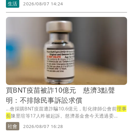
布...
生活
2026/08/07 14:24
買BNT疫苗被詐10億元 慈濟3點聲
明：不排除民事訴訟求償
...會採購BNT疫苗遭詐騙10.6億元，彰化律師公會前
理事
長
陳昱瑄等17人昨被起訴。慈濟基金會今天透過委...
社會
2026/08/07 16:28