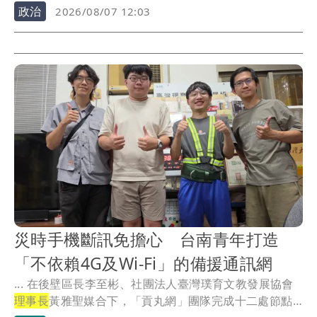
政治
2026/08/07 12:03
災時手機斷訊免擔心 台南青年打造
「不依賴4G及Wi-Fi」的備援通訊網
... 在後壁區長李至彬、社團法人臺灣璞育文教發展協會
理事長
黃雅聖媒合下，「貢丸網」團隊完成十二處節點