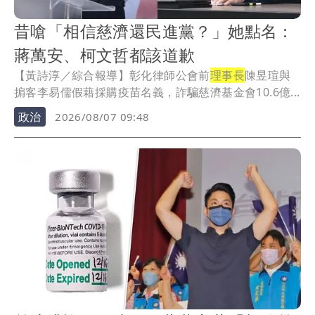
昔嗆「相信慈濟還民進黨？」她點名：
蔣萬安、柯文哲都該道歉
【黃詩淳／綜合報導】彰化律師公會前
理事長
陳昱瑄與
掮客李易儒假藉採購疫苗名義，詐騙慈濟基金會10.6億...
政治
2026/08/07 09:48