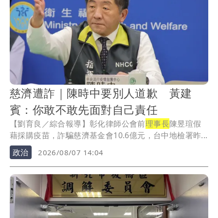
慈濟遭詐｜陳時中要別人道歉 黃建
賓：你敢不敢先面對自己責任
【劉育良／綜合報導】彰化律師公會前
理事長
陳昱瑄假
藉採購疫苗，詐騙慈濟基金會10.6億元，台中地檢署昨...
政治
2026/08/07 14:04