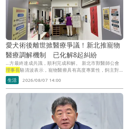
愛犬術後離世掀醫療爭議！新北推寵物
醫療調解機制 已化解8起糾紛
...方最終達成共識，順利完成和解。 新北市獸醫師公會
理事長
駱清波表示，寵物醫療具有高度專業性，飼主對
診...
生活
2026/08/07 14:00