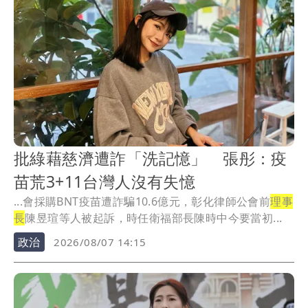
批綠藉慈濟遭詐「洗記憶」 張彤：疫
苗荒3+11台灣人沒有失憶
...會採購BNT疫苗遭詐騙10.6億元，彰化律師公會前
理事
長
陳昱瑄等人被起訴，時任衛福部長陳時中今要當初...
政治
2026/08/07 14:15