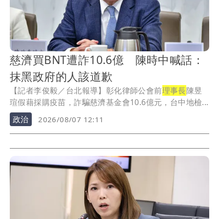
慈濟買BNT遭詐10.6億 陳時中喊話：
抹黑政府的人該道歉
【記者李俊毅／台北報導】彰化律師公會前
理事長
陳昱
瑄假藉採購疫苗，詐騙慈濟基金會10.6億元，台中地檢...
政治
2026/08/07 12:11