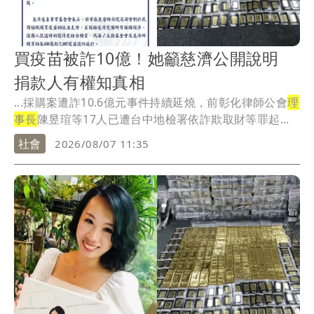
買疫苗被詐10億！她籲慈濟公開說明
捐款人有權知真相
...採購案遭詐10.6億元事件持續延燒，前彰化律師公會
理
事長
陳昱瑄等17人已遭台中地檢署依詐欺取財等罪起...
社會
2026/08/07 11:35