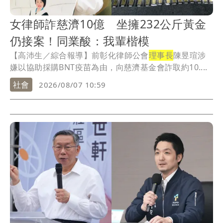
女律師詐慈濟10億 坐擁232公斤黃金
仍接案！同業酸：我輩楷模
【高沛生／綜合報導】前彰化律師公會
理事長
陳昱瑄涉
嫌以協助採購BNT疫苗為由，向慈濟基金會詐取約10....
社會
2026/08/07 10:59