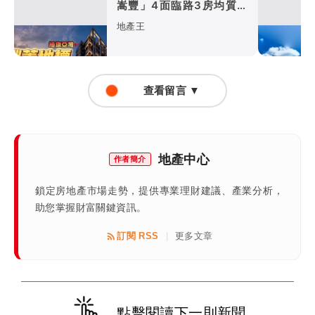
嵩豐」4面臨路3房均質打
造亞灣耐震地標
地產王
查看留言 ▼
地產中心
作者簡介
鎖定房地產市場走勢，提供專業理財建議、產業分析，
助您掌握財富關鍵資訊。
訂閱 RSS
更多文章
|
點擊閱讀下一則新聞