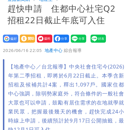
趕快申請 住都中心社宅Q2
聲押？交保？複訊後揭曉
慈濟買BNT遭詐10億元 蔡英文：政府
招租22日截止年底可入住
很多謹慎判斷當時未被理解
抄襲造假當上劍橋大學教授 神鬼級履歷
「攏係假」
設為
贊助
我要
偏好
壹蘋
爆料
2026/06/16 22:05
地產中心
綜合報導
【地產中心／台北報導】中央社會住宅今(2026)
年第二季招租，即將於6月22日截止。本季含新
招租及候補共計4案，釋出1,097戶。國家住都
中心強調，除弱勢家庭外，符合條件的一般社會
大眾也可以申請，鼓勵有居住需求的在地就學就
業民眾，把握最後幾天的機會，趕快完成24小
時線上申請，後續預計於9月17日公開抽籤，最
快12月1日可入住。