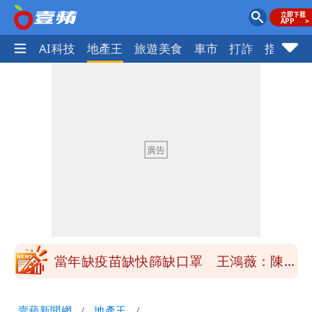
愛美
AI科技
地產王
旅遊美食
車市
打詐
指標企
慈濟買BNT遭詐10億元 蔡英文：政府
很多謹慎判斷當時未被理解
抄襲造假當上劍橋大學教授 神鬼級履歷
「攏係假」
陳時中給沈伯洋「3個建議」：別因選市
長變猙獰，否則就跟對手一樣
「慈濟別想躲在受害者3字後面」 她：
10.6億顧問費決策過程在哪
當年缺疫苗缺快篩缺口罩 王鴻薇：陳時
中哪來勇氣要別人道歉
兆基風暴！前董座李建成移送北檢 是否
壹蘋新聞網
地產王