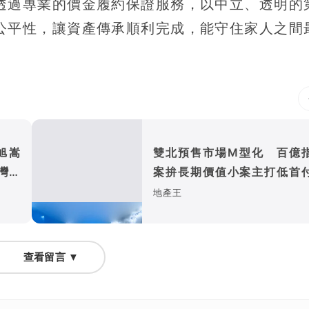
透過專業的價金履約保證服務，以中立、透明的
公平性，讓資產傳承順利完成，能守住家人之間
旭嵩
雙北預售市場M型化 百億
灣耐
案拚長期價值小案主打低首
首購
地產王
查看留言 ▼