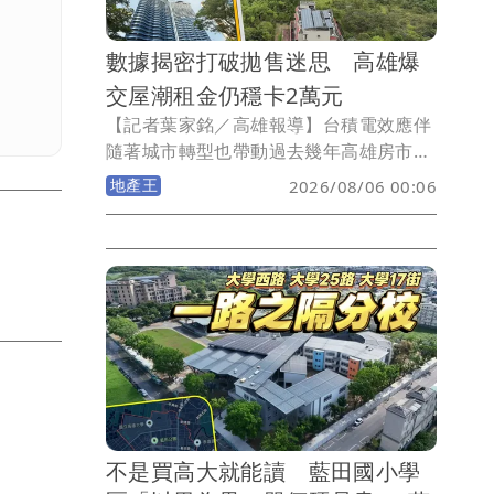
數據揭密打破拋售迷思 高雄爆
交屋潮租金仍穩卡2萬元
【記者葉家銘／高雄報導】台積電效應伴
隨著城市轉型也帶動過去幾年高雄房市買
氣，然而隨著央行信用管制導致交易動能
地產王
2026/08/06 00:06
出現大幅衰退，當房仲統計全台將面臨大
交屋潮來臨，高雄租金效應能否支撐，就
數據而言房東可以鬆一口氣！《壹蘋新聞
網》統計2023-2026年高雄屋齡2年內新
成屋過戶、大樓出租戶數與租金發現，所
謂的龐大交屋潮與出租潮均呈現走揚，但
近3年租金行情維持在中位數2-2.1萬元盤
整，整體市場呈現相對樂觀態勢。
不是買高大就能讀 藍田國小學