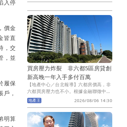
陷入停
備查制度上路至今，新北市各行政區的
「待售餘屋量」與「累計銷售率」。數據
顯示，新北市全區待售餘屋量已突破1萬8
千戶，其中淡水、三重、林口等重劃區推
，價金
案重鎮的賣壓最為顯著，土城、五股的累
金皆直
計銷售率則雙雙突破8成。
時，交
管，並
買房壓力炸裂 非六都5區房貸創
新高晚一年入手多付百萬
於履保
【地產中心／台北報導】六都房價高，非
六都買房壓力也不小。根據金融聯徵中心
帳戶，
2026年Q1新增房貸資料統計，非六都15
地產王
2026/08/06 14:30
個縣市當中，包括新竹縣、苗栗縣、彰化
縣、嘉義縣及嘉義市，五個縣市平均房貸
弟明算
金額同步創下歷史新高！房價與房貸壓
力，均為非六都地區中名列前茅！其中，