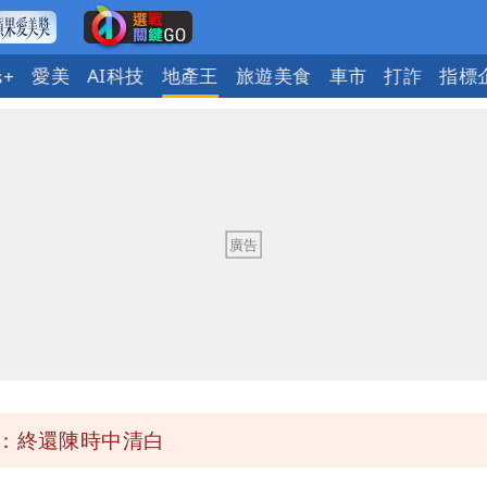
愛美
AI科技
地產王
旅遊美食
車市
打詐
指標
s+
 重課俄羅斯500%關稅
曝創演藝工會最遺憾一事
繞 路徑擺盪
士救好幾條人命」
」：終還陳時中清白