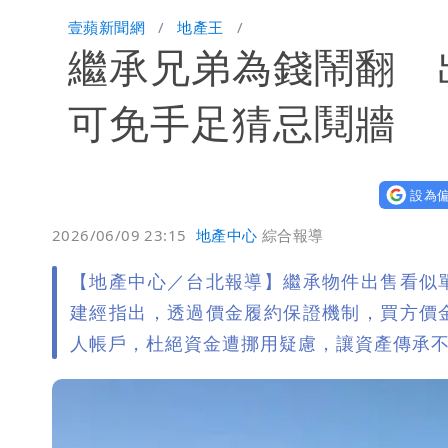
白海豚西進！專家：「大轉彎」機率非
壹蘋新聞網
地產王
繼承兄弟為錢鬧翻 
「白海豚」雨炸8縣市！逼近台灣恐擺
「最挺台議員」遺作！美參院通過制裁案
可免手足猜忌鬩牆
姜厚任不信會被嫩女友「辣手摧花」 
設為偏
2026/06/09 23:15
地產中心
綜合報導
【地產中心／台北報導】繼承物件出售看似
建經指出，透過價金履約保證機制，買方價
人帳戶，杜絕資金遭挪用疑慮，讓資產傳承