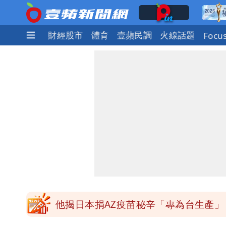
社會
國際
財經股市
體育
壹蘋民調
火線話題
Focu
「最挺台議員」遺作！美參院通過制裁案
姜厚任不信會被嫩女友「辣手摧花」 
白海豚勾到「台灣陸地」了！雙眼牆旋
特斯拉衝夜市…猛撞12車！民眾嚇「賓
他揭日本捐AZ疫苗秘辛「專為台生產