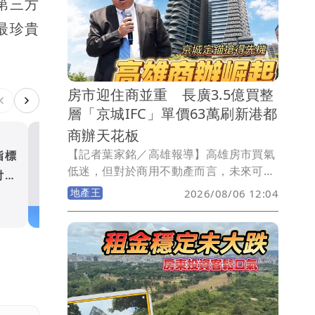
第三方
房貸壓力最高的是新竹縣，Q1平均房貸
最珍貴
來到史上新高達1347萬元，增壓幅度也居
冠，晚一年入手就要多負擔131萬元！苗
栗縣負擔也明顯增壓，晚一年同樣多負擔
逾百萬元！
房市迎住商並重 長廣3.5億買整
層「京城IFC」單價63萬刷新港都
商辦天花板
【記者葉家銘／高雄報導】高雄房市買氣
指標
新北預售屋餘屋破1.8萬戶 
低迷，但對於商用不動產而言，未來可能
付搶
3507戶賣壓最重五股土城去
如同雨後春筍般一棟棟的出現，而且單價
地產王
2026/08/06 12:04
破8成
地產王
可能不斷邁向新高！今日上午長廣股份有
限公司發出重訊，以總價約3.495億元，
購入農16特區京城集團位於凹子底森林公
園首排，位於30樓商辦「京城IFC」，含9
個車位每個車位312.2萬元，總面積
547.34坪，換算每坪成交單價63萬元，直
接改寫高雄商辦單價新高紀錄。