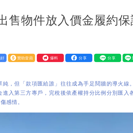
常小 明強度有變化
出售物件放入價金履約保
盪 這幾區飆豪雨
 重課俄羅斯500%關稅
曝創演藝工會最遺憾一事
好
贊助壹蘋
我要爆料
單純，但「款項匯給誰」往往成為手足鬩牆的導火線
金進入第三方專戶，完稅後依產權持分比例分別匯入
不傷感情。