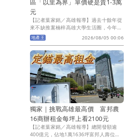
區「以里為界」單價硬是貴1-3萬
元
【記者葉家銘／高雄報導】過去十餘年從
來不缺推案楠梓高雄大學生活圈，今年8
月迎來區內第2所小學藍田國小，該校屬
地產王
2026/08/05 00:06
全國首座全鋼構小學，建設經費10.7億
元，佔地2.95公頃，國小有48班，115學
年度招收25班，共計475人；非營利幼兒
園2班學生40人；公托3班學生60人，因
高雄大學屬房市熱區，在台積電效應後吸
引許多科技新貴進駐，而藍田國小校舍剛
完工招生，也吸引許多家長慕名而來，但
《壹蘋新聞網》提醒並非高雄大學重劃區
內均可就讀藍田國小，須屬藍田里才符合
獨家｜挑戰高雄最高價 富邦農
資格，若屬中興與中和里則為援中國小學
區。
16商辦租金每坪上看2100元
【記者葉家銘／高雄報導】總開發額逾
400億元，佔地1萬1636坪富邦人壽位於