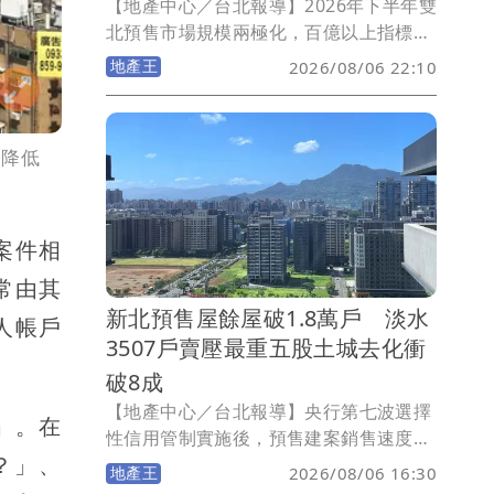
【地產中心／台北報導】2026年下半年雙
北預售市場規模兩極化，百億以上指標案
與50億元以下中小案並立。信義代銷童莉
地產王
2026/08/06 22:10
婷指出，百億大案憑區域亮點與品牌力衝
高房價、賣長期價值；中小案則以小坪
數、低首付催買氣，搶攻首購現金流，
，降低
「百億大案仰賴區域亮點、品牌實力與大
型社區規劃，提升產品稀有性與長期持有
價值，支撐高基期房價；50億元以下的中
小型個案則著重小坪數、低首付，以資金
案件相
彈性換取購屋可行性，提高買方進場意
常由其
願。」
新北預售屋餘屋破1.8萬戶 淡水
人帳戶
3507戶賣壓最重五股土城去化衝
破8成
【地產中心／台北報導】央行第七波選擇
」。在
性信用管制實施後，預售建案銷售速度明
？」、
顯放緩，進而推升預售市場的待售餘屋
地產王
2026/08/06 16:30
量。永慶房產集團盤點2021年7月預售屋