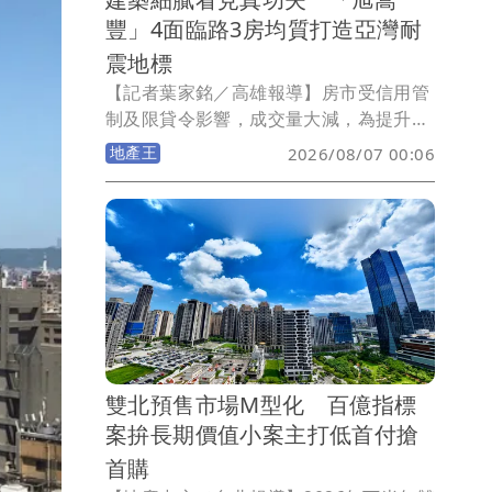
豐」4面臨路3房均質打造亞灣耐
震地標
【記者葉家銘／高雄報導】房市受信用管
制及限貸令影響，成交量大減，為提升買
氣，市場充斥著琳琅滿目行銷手法，然而
地產王
2026/08/07 00:06
對購屋族而言，買房非買菜，如何將預算
放在對的標的物，地段是否具獨特性，產
品力能否保值抗跌，更重要的建商品牌能
否禁得起時間淬鍊，才是購屋依據。在高
雄建商中主打「量少質精」嵩豐建設，延
續過去推案特點，首跨南高雄就選在亞灣
「萬家福量販光華店」旁，推出大樓成屋
案「旭嵩豐」，基地4面臨路，單層4戶均
邊間，九宮格結構搭配日本住友制震，戶
雙北預售市場M型化 百億指標
數單純、最適規模、頂規建材，購屋一次
案拚長期價值小案主打低首付搶
到位。
首購