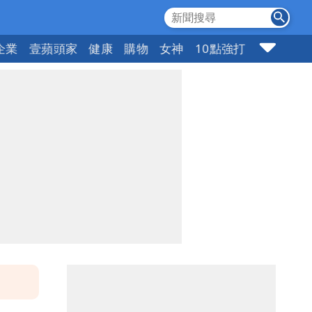
企業
壹蘋頭家
健康
購物
女神
10點強打