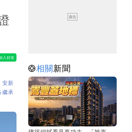
證
相關
新聞
。安新
各繼承
建築細膩看見真功夫 「旭嵩