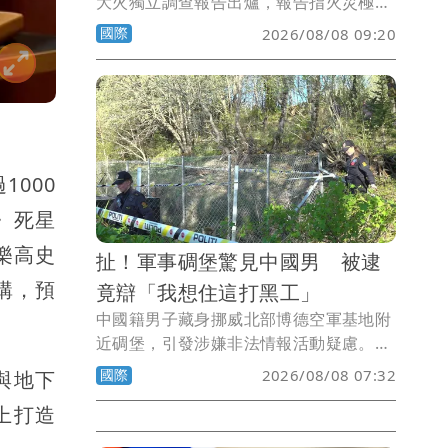
大火獨立調查報告出爐，報告指火災極可
能是由菸頭引燃可燃物料，加上施工期間
國際
2026/08/08 09:20
堆積大量易燃雜物，助長火勢迅速蔓延，
才釀成慘劇。
000
》死星
樂高史
扯！軍事碉堡驚見中國男 被逮
購，預
竟辯「我想住這打黑工」
中國籍男子藏身挪威北部博德空軍基地附
近碉堡，引發涉嫌非法情報活動疑慮。挪
威政府以違反簽證規定及逾期居留為由，
國際
2026/08/08 07:32
與地下
將男子驅逐出境。
上打造