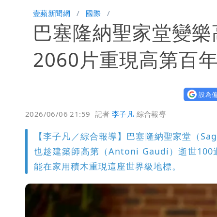
白海豚西進！專家：「大轉彎」機率非
壹蘋新聞網
國際
巴塞隆納聖家堂變樂
「白海豚」雨炸8縣市！逼近台灣恐擺
「最挺台議員」遺作！美參院通過制裁案
2060片重現高第百
姜厚任不信會被嫩女友「辣手摧花」 
設為偏
2026/06/06 21:59
記者
李子凡
綜合報導
【李子凡／綜合報導】巴塞隆納聖家堂（Sagra
也趁建築師高第（Antoni Gaudí）逝
能在家用積木重現這座世界級地標。