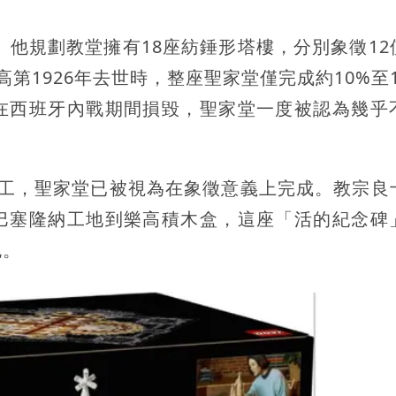
。他規劃教堂擁有18座紡錘形塔樓，分別象徵12
第1926年去世時，整座聖家堂僅完成約10%至1
在西班牙內戰期間損毀，聖家堂一度被認為幾乎
完工，聖家堂已被視為在象徵意義上完成。教宗良
巴塞隆納工地到樂高積木盒，這座「活的紀念碑
包。