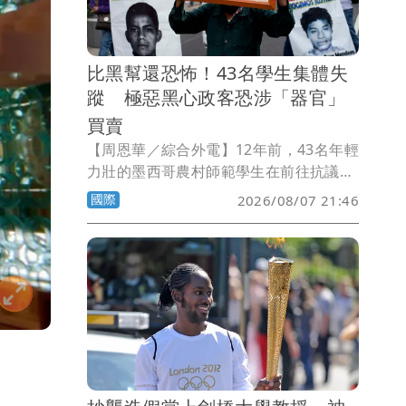
比黑幫還恐怖！43名學生集體失
蹤 極惡黑心政客恐涉「器官」
買賣
【周恩華／綜合外電】12年前，43名年輕
力壯的墨西哥農村師範學生在前往抗議政
府貪腐無能的途中，遭到警察攔下，警方
國際
2026/08/07 21:46
當場打死了6名目擊者，至於這43名學生
則被帶走後就此失蹤。12年來，學生家長
苦尋不果，甚至有人向勢力龐大的黑幫詢
問，是否涉及器官買賣，但黑幫堅決否
認。墨西哥當局今天逮捕時任州長阿基
瑞，並指控涉及當時「國家機器」的政、
軍、警聯合犯罪。