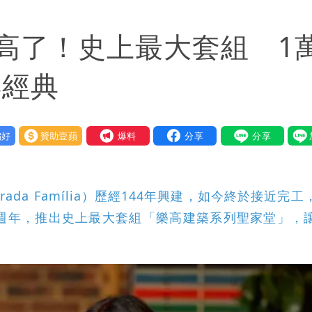
常小 明強度有變化
高了！史上最大套組 1
盪 這幾區飆豪雨
 重課俄羅斯500%關稅
年經典
曝創演藝工會最遺憾一事
好
贊助壹蘋
我要爆料
da Família）歷經144年興建，如今終於接近完工
世100週年，推出史上最大套組「樂高建築系列聖家堂」，