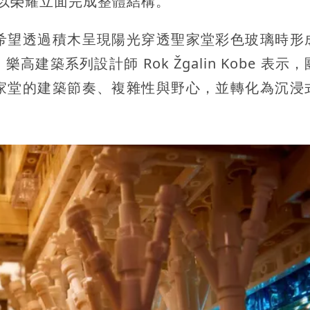
以榮耀立面完成整體結構。
希望透過積木呈現陽光穿透聖家堂彩色玻璃時形
築系列設計師 Rok Žgalin Kobe 表示
家堂的建築節奏、複雜性與野心，並轉化為沉浸