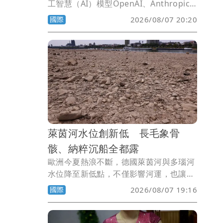
工智慧（AI）模型OpenAI、Anthropic
與Meta紛紛傳出自行突破測試環境的事
國際
2026/08/07 20:20
故後，又有一家人工智慧模型突破被隔離
的「沙盒」（sandbox）環境，那就是中
國月之暗面（Moonshot）的旗艦AI模型
Kimi K3。由於Kimi K3採取開源模式，英
國專家擔憂，會讓潛在的風險更高。
萊茵河水位創新低 長毛象骨
骸、納粹沉船全都露
歐洲今夏熱浪不斷，德國萊茵河與多瑙河
水位降至新低點，不僅影響河運，也讓長
年埋藏河床下的歷史遺跡重見天日，包括
國際
2026/08/07 19:16
長毛猛瑪象骨骸、二戰時期納粹德軍沉船
及象徵飢荒年代的「飢餓石」，都相繼露
出水面。