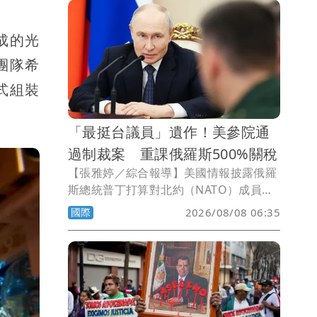
成的光
，團隊希
式組裝
「最挺台議員」遺作！美參院通
過制裁案 重課俄羅斯500%關稅
【張雅婷／綜合報導】美國情報披露俄羅
斯總統普丁打算對北約（NATO）成員國
發動攻擊，震驚歐洲，美國總統川普正醞
國際
2026/08/08 06:35
釀對俄羅斯實施嚴厲制裁，課徵高達
500%的關稅，如今法案已經在聯邦參議
院表決通過。