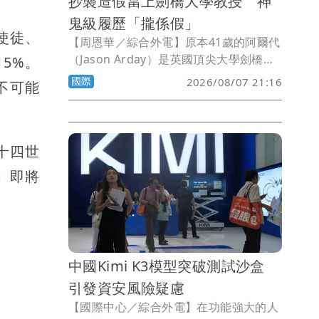
抄襲造假當上劍橋大學教授 神
鬼級履歷「攏係假」
使徒、
【周恩華／綜合外電】原本41歲的阿爾代
（Jason Arday）是英國頂尖大學劍橋大
5%。
學的最年輕黑人教授，不但發表過多篇學
國際
2026/08/07 21:16
不可能
術論文，還聲稱創下35天跑完30場馬拉松
的驚人紀錄，更被視為黑人突破學術隱形
天花板的典範。不過，在一件件論文被揭
發涉及抄襲，以及過往的任教紀錄遭質疑
十四世
後，阿爾代在5日辭去劍橋大學的教職。
」即將
中國Kimi K3模型突破測試沙盒
引發資安風險疑慮
【國際中心／綜合外電】在功能強大的人