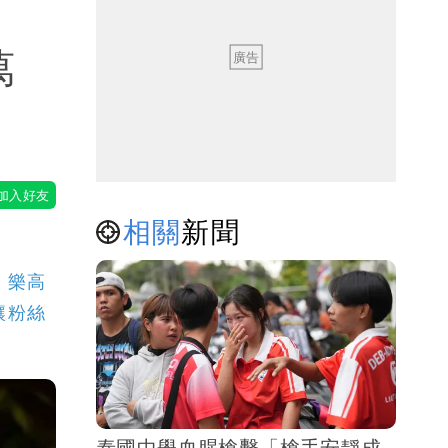
萬
相關
新聞
，樂高
讓粉絲
泰國中學血腥槍擊「槍手安靜成