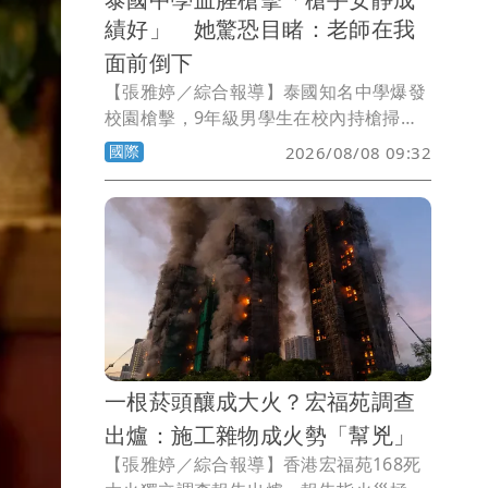
績好」 她驚恐目睹：老師在我
面前倒下
【張雅婷／綜合報導】泰國知名中學爆發
校園槍擊，9年級男學生在校內持槍掃
射，殺害7人後自戕，另有超過30人受
國際
2026/08/08 09:32
傷，震驚各界。媒體披露，男學生在校成
績優秀，看不出來有攻擊性，不過獨來獨
往，逞凶過程中鎖定教職員下手，最後飲
彈自盡。
一根菸頭釀成大火？宏福苑調查
出爐：施工雜物成火勢「幫兇」
【張雅婷／綜合報導】香港宏福苑168死