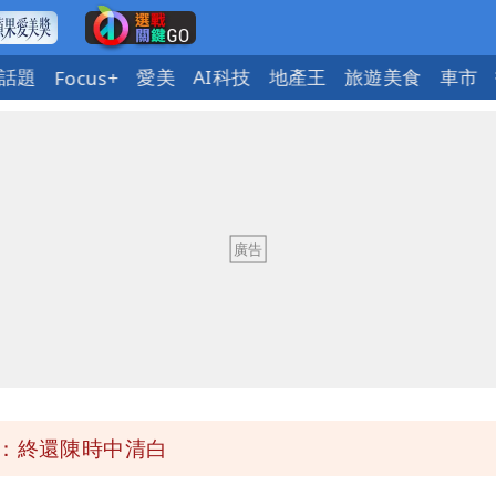
話題
愛美
AI科技
地產王
旅遊美食
車市
Focus+
 重課俄羅斯500%關稅
曝創演藝工會最遺憾一事
繞 路徑擺盪
士救好幾條人命」
」：終還陳時中清白