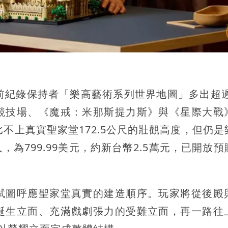
先前紀錄保持者「樂高藝術系列世界地圖」多出超過1
競技場、《魔戒：米那斯提力斯》與《星際大戰
不上真實聖家堂172.5公尺的壯觀高度，但仍是
為799.99美元，約新台幣2.5萬元，已開放預
試圖呼應聖家堂真實的建造順序。玩家將從後殿
誕生立面、充滿戲劇張力的受難立面，再一路往