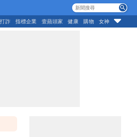
打詐
指標企業
壹蘋頭家
健康
購物
女神
10點強打