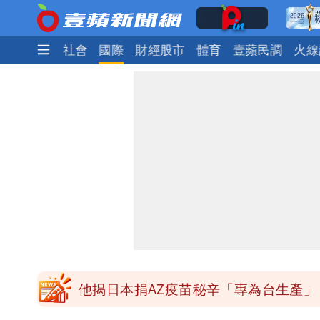
生活
政治
社會
國際
財經股市
體育
壹蘋民調
火線
「最挺台議員」遺作！美參院通過制裁案
姜厚任不信會被嫩女友「辣手摧花」 
白海豚勾到「台灣陸地」了！雙眼牆旋
特斯拉衝夜市…猛撞12車！民眾嚇「賓
他揭日本捐AZ疫苗秘辛「專為台生產