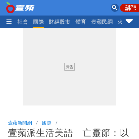
政治
社會
國際
財經股市
體育
壹蘋民調
火線話
壹蘋新聞網
國際
壹蘋派生活美語 亡靈節：以