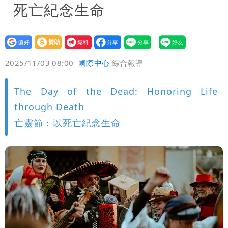
死亡紀念生命
設為
贊助
我要
偏好
壹蘋
爆料
2025/11/03 08:00
國際中心
綜合報導
The Day of the Dead: Honoring Life
through Death
亡靈節：以死亡紀念生命