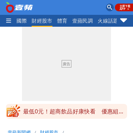
社會
國際
財經股市
體育
壹蘋民調
火線話題
Foc
楊千霈一打二帶女兒出國 崩潰哭得極狼
狽
昔痛罵「陳時中擋疫苗」被翻出 黃智賢
戰網友：台灣人靠我活下來
王世堅抱兒舊照曝光！網友驚：年輕是大
帥哥
醫學教授林慶順意外離世 女兒沉痛證實
最低0元！超商飲品好康快看 優惠組一
次可買27杯
白海豚今防豪雨、38度高溫！雙眼牆致
壹蘋新聞網
財經股市