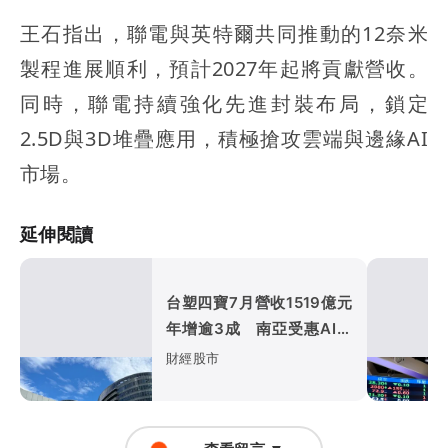
王石指出，聯電與英特爾共同推動的12奈米
製程進展順利，預計2027年起將貢獻營收。
同時，聯電持續強化先進封裝布局，鎖定
2.5D與3D堆疊應用，積極搶攻雲端與邊緣AI
市場。
延伸閱讀
台塑四寶7月營收1519億元
年增逾3成 南亞受惠AI風
潮創49個月新高
財經股市