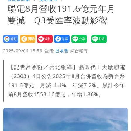
聯電8月營收191.6億元年月
「海豚跳」
楊千霈一打二帶女兒出國 崩潰哭得極狼
雙減 Q3受匯率波動影響
狽
昔痛罵「陳時中擋疫苗」被翻出 黃智賢
戰網友：台灣人靠我活下來
設為
贊助
我要
偏好
壹蘋
爆料
2025/09/04 15:56
記者
呂承哲
綜合報導
【記者呂承哲／台北報導】晶圓代工大廠聯電
（2303）4日公告2025年8月合併營收為新台幣
191.6億元，月減 4.4%、年減7.2%。累計今年
前8月營收1558.16億元，年增1.86%。