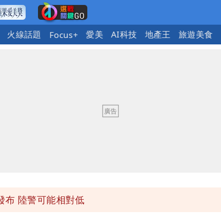
火線話題
愛美
AI科技
地產王
旅遊美食
Focus+
「終於能交代」 捐500萬獎學金延續愛
潮變強」 路徑分歧藏警訊：不利強度維持
與進步觀念
 砸重金再買一整桌卡盒
發布 陸警可能相對低