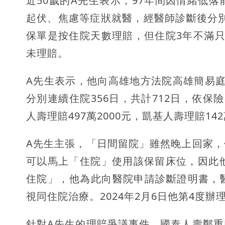
近50歲的A先生表示，97年間因情緒低
起伏、焦慮等症狀就醫，經醫師診斷後分別於2
保單是按住院天數理賠，但住院3年不滿只
未理賠。
A先生表示，他向高雄地方法院高雄簡易庭提
分別連續住院356日，共計712日，依
人壽理賠497萬2000元，凱基人壽理賠142
A先生主張，「日間留院」雖然晚上回家
可以馬上「住院」使用該保留床位，因此
住院」，他為此向醫院申請診斷證明書，
視同住院治療。2024年2月6日他第4度
針對A先生的理賠爭議事件，國泰人壽鄭