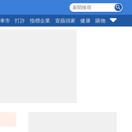
車市
打詐
指標企業
壹蘋頭家
健康
購物
女神
1