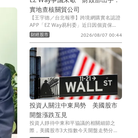
實地查核關貿公司
【王宇德／台北報導】跨境網購實名認證
APP「EZ Way易利委」近日因個資保
護、營運模式及收費機制引發爭議。財政
財經股市
2026/08/07 00:44
部關務署表示，關貿網路公司依法可自行
建置EZ Way提供線上委任服務，無須海
關授權或簽訂營運契約。不過，針對外界
關切的個資安全，關務署將要求關貿公司
提出個資保護措施，並辦理實地查核；至
於官方委託經營及統一收費等建議，也將
於3個月內完成檢討報告。
投資人關注中東局勢 美國股市
開盤漲跌互見
投資人靜待中東和平協議的相關細節之
際，美國股市3大指數今天開盤走勢分
歧，但漲跌幅度都不大。