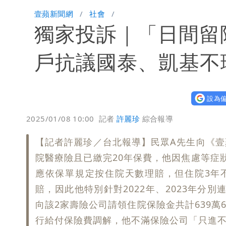
「楊承勳」名字終於公開！被害人父淚喊
壹蘋新聞網
社會
獨家投訴｜「日間留
白海豚颱風逼近！鄭明典示警「恐遇黑
戶抗議國泰、凱基不
設為偏
2025/01/08 10:00
記者
許麗珍
綜合報導
【記者許麗珍／台北報導】民眾A先生向《
院醫療險且已繳完20年保費，他因焦慮等症狀發
應依保單規定按住院天數理賠，但住院3年不
賠，因此他特別針對2022年、2023年分別
向該2家壽險公司請領住院保險金共計639萬
行給付保險費調解，他不滿保險公司「只進