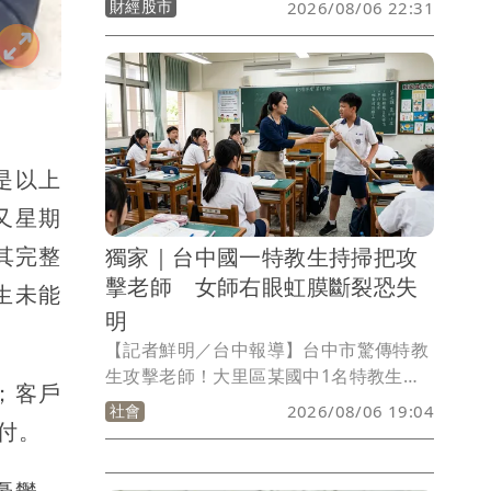
財經股市
2026/08/06 22:31
是以上
又星期
其完整
獨家｜台中國一特教生持掃把攻
擊老師 女師右眼虹膜斷裂恐失
生未能
明
【記者鮮明／台中報導】台中市驚傳特教
生攻擊老師！大里區某國中1名特教生昨
；客戶
天（5日）上暑期輔導課時在教室任意走
社會
2026/08/06 19:04
動，女老師請他不要走來走去，沒想到特
付。
教生竟情緒失控，拿起1根掃把折斷後刺
向女老師，造成女老師顏面骨折，右眼虹