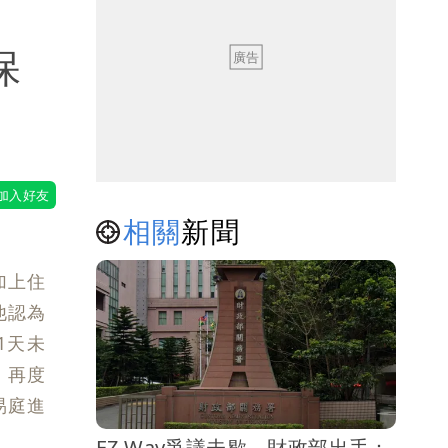
保
相關
新聞
加上住
他認為
1天未
」再度
易庭進
EZ Way爭議未歇 財政部出手：