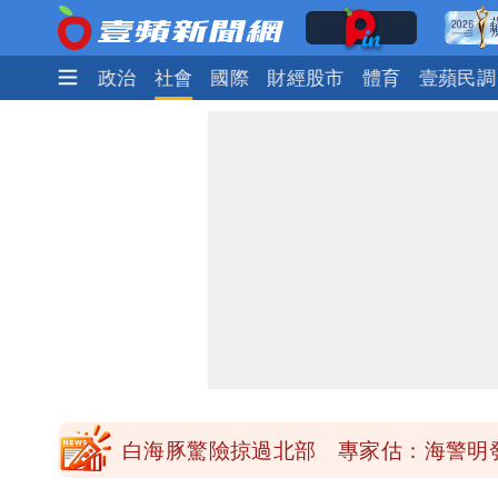
時尚
生活
政治
社會
國際
財經股市
體育
壹蘋民調
「楊承勳」名字終於公開！被害人父淚喊
白海豚颱風逼近！鄭明典示警「恐遇黑
高希均辭世享耆壽90歲 畢生推動閱讀
內馬爾開到「寶可夢神包」後徹底入坑
白海豚驚險掠過北部 專家估：海警明