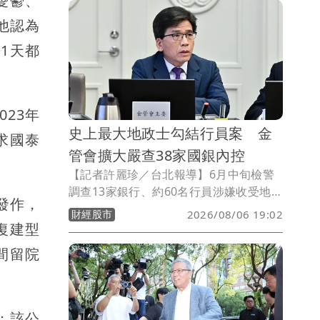
憂鬱、
膜斷裂、水晶體移位，傷勢嚴重，緊急送
他認為
醫手術，恐有失明之虞。校方已要求該名
學生暫時停課，並對受傷教師、班級學生
1天都
提供必要支持與輔導。
23年
史上最大地政士勾結行員案 金
求國泰
管會擴大嚴查38家國銀內控
【記者許麗珍／台北報導】6月中旬檢警
調查13家銀行、約60名行員涉嫌收受地政
發作，
士佣金，1年內不法金額破百萬元。銀行
財經股市
2026/08/06 19:02
局主秘周正山今指出，目前要求15家銀行
復建型
進行陳述意見階段，另為加強銀行內控機
間留院
制，已要求與該案無關的其他銀行，也就
是全體38家國銀，都必須進行內部調查，
全面徹查有無漏網之魚。
；該公