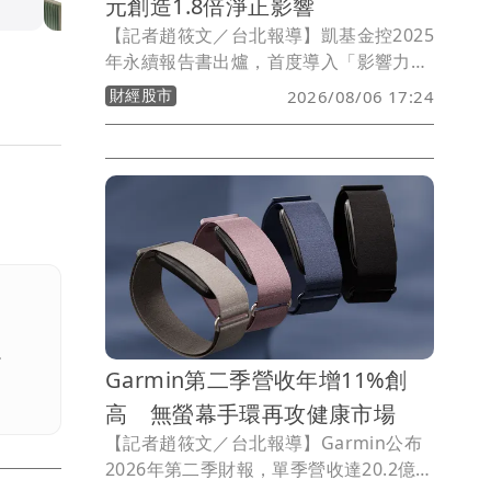
元創造1.8倍淨正影響
【記者趙筱文／台北報導】凱基金控2025
年永續報告書出爐，首度導入「影響力評
價（IMV）」管理機制，將金融業較抽象
財經股市
2026/08/06 17:24
的永續影響轉換成具體數字。凱基金控指
出，約2.1兆元投融資經量化後，估計創
造約3.75兆元淨正影響，相當於每投入1
元，可為社會及環境創造約1.8倍淨正影
響。
。
Garmin第二季營收年增11%創
高 無螢幕手環再攻健康市場
【記者趙筱文／台北報導】Garmin公布
2026年第二季財報，單季營收達20.2億美