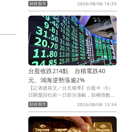
元，年增11%，創下歷史新高；隨著營運
財經股市
2026/08/06 16:35
效益改善，毛利率升至62.4%、營業利益
率達30.4%，營業利益也創新高來到6.16
億美元，年增30%。在上半年表現優於預
期下，Garmin同步上調全年營收財測至
80.5億美元。
台股收跌214點 台積電跌40
元、鴻海逆勢漲逾2%
【記者趙筱文／台北報導】台股今（6）
日開盤回吐前一日部分漲幅，加權指數以
44,487.94點開出，下跌123.66點，隨後
財經股市
2026/08/06 13:34
跌勢擴大，一度下探44,316.13點，跌
295.47點，市場消化前一交易日大漲逾
1,250點的獲利賣壓。