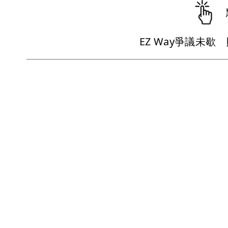
EZ Way爭議未