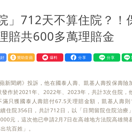
「終於能交代」 捐500萬獎學金延續愛
院」712天不算住院？！
潮變強」 路徑分歧藏警訊：不利強度維持
理賠共600多萬理賠金
好
贊助壹蘋
我要爆料
壹蘋新聞網》投訴，他在國泰人壽、凱基人壽投保壽險
作於2021年、2022年、2023年，共計3次住院，
滿只獲國泰人壽賠付67.5天理賠金額，凱基人壽則
連續住院356日，共計712日，以「日間留院住院治療
6000元，這次他已申請2月7日在高雄地方法院高雄簡
不出坑百姓」。