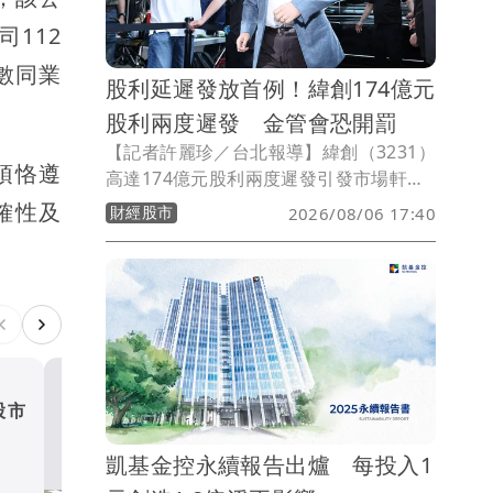
112
數同業
股利延遲發放首例！緯創174億元
股利兩度遲發 金管會恐開罰
【記者許麗珍／台北報導】緯創（3231）
須恪遵
高達174億元股利兩度遲發引發市場軒然
大波及股東不滿。金管會今表示經查緯創
確性及
財經股市
2026/08/06 17:40
雖已於今發放股利完畢，但有股東反映緯
創「重訊發布時間不夠即時，內容恐有
錯」等，將請證交所及台灣集中保管結算
所進一步調查，若真有疏失可處以新台幣
3萬元至50萬元違約金，情節嚴重將收回
緯創自辦股務權利，這也是首家上市櫃公
司股利延遲發放案。
股市
獨家｜台中國一特教生持掃
擊老師 女師右眼虹膜斷裂
凱基金控永續報告出爐 每投入1
明
社會