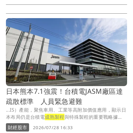
日本熊本7.1強震！台積電JASM廠區達
疏散標準 人員緊急避難
...IS）產能，聚焦車用、工業等高附加價值應用，顯示日
本布局仍是台積電
成熟製程
與特殊製程的重要戰略據
點。
財經股市
2026/07/28 16:33