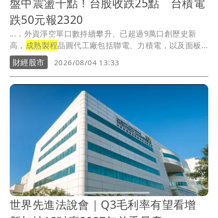
盤中震盪千點！台股收跌25點 台積電
跌50元報2320
...，外資淨空單口數持續攀升、已超過9萬口創歷史新
高，
成熟製程
晶圓代工廠包括聯電、力積電，以及面板
雙虎也...
財經股市
2026/08/04 13:33
世界先進法說會｜Q3毛利率有望看增