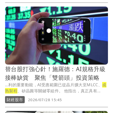
替台股打強心針！施羅德：AI規格升級
接棒缺貨 聚焦「雙箭頭」投資策略
...利的重要動能，AI受惠範圍已從晶片擴大至MLCC、
成
熟製程
、矽晶圓等關鍵零組件。 他指出，真正具有...
財經股市
2026/07/28 15:45