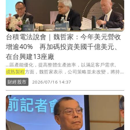
台積電法說會｜魏哲家：今年美元營收
增逾40% 再加碼投資美國千億美元、
在台興建13座廠
...區產能優化，提高整體生產效率，以滿足客戶需求。
成熟製程
方面，魏哲家表示，公司策略並未改變，將持
續...
財經股市
2026/07/16 14:37