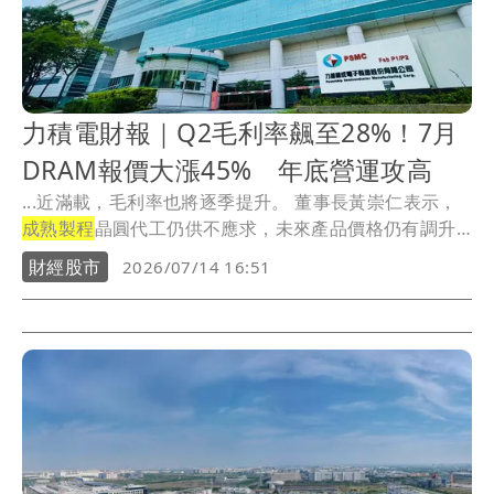
力積電財報｜Q2毛利率飆至28%！7月
DRAM報價大漲45% 年底營運攻高
...近滿載，毛利率也將逐季提升。 董事長黃崇仁表示，
成熟製程
晶圓代工仍供不應求，未來產品價格仍有調升
空...
財經股市
2026/07/14 16:51