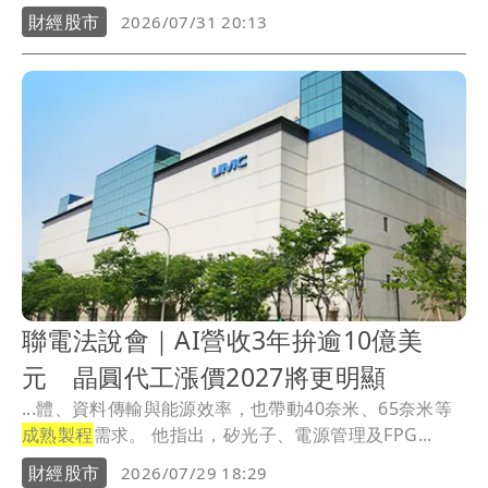
勢。
財經股市
2026/07/31 20:13
聯電法說會｜AI營收3年拚逾10億美
元 晶圓代工漲價2027將更明顯
...體、資料傳輸與能源效率，也帶動40奈米、65奈米等
成熟製程
需求。 他指出，矽光子、電源管理及FPG...
財經股市
2026/07/29 18:29