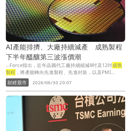
AI產能排擠、大廠持續減產 成熟製程
下半年醞釀第三波漲價潮
...Force指出，近年晶圓代工廠持續縮減8吋及12吋
成熟
製程
，將產能轉向先進製程、先進封裝，以及PMI...
財經股市
2026/06/30 20:07