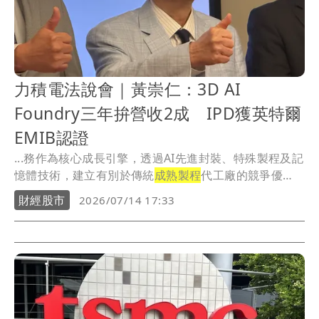
力積電法說會｜黃崇仁：3D AI
Foundry三年拚營收2成 IPD獲英特爾
EMIB認證
...務作為核心成長引擎，透過AI先進封裝、特殊製程及記
憶體技術，建立有別於傳統
成熟製程
代工廠的競爭優
勢。
財經股市
2026/07/14 17:33