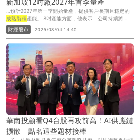
新加坡12吋廠2027年首季量產
...預計2027年第一季開始量產，提供客戶長期且穩定的
成熟製程
產能。 8吋產能方面，他表示，公司持續將...
財經股市
2026/08/04 14:40
華南投顧看Q4台股再攻前高！AI供應鏈
擴散 點名這些題材接棒