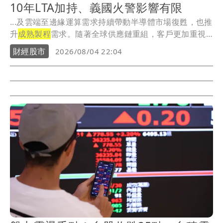
10年LTA加持、義國火警影響有限
...及雲端至邊緣運算需求持續帶動半導體市場復甦，也推
升
成熟製程
需求。隨著全球供應鏈重組，客戶更加重視
在地...
財經股市
2026/08/04 22:04