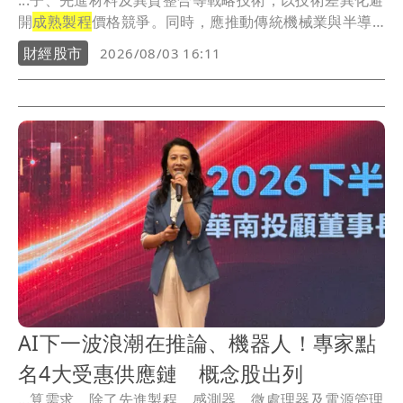
...子、先進材料及異質整合等戰略技術，以技術差異化避
開
成熟製程
價格競爭。同時，應推動傳統機械業與半導
體設...
財經股市
2026/08/03 16:11
AI下一波浪潮在推論、機器人！專家點
名4大受惠供應鏈 概念股出列
...算需求。除了先進製程，感測器、微處理器及電源管理