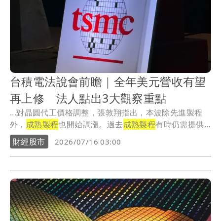
台積電法說會前瞻｜全年美元營收有望
再上修 法人點出3大觀察重點
...對晶圓代工價格調整，張敦翔指出，本波除先進製程
外，
成熟製程
也開始調漲。過去
成熟製程
有時仍需提供
折扣，...
財經股市
2026/07/16 03:00