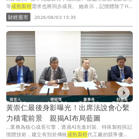
等
成熟製程
需求也將同步成長。 她表示，記憶體除了H...
財經股市
2026/08/03 15:35
黃崇仁最後身影曝光！出席法說會心繫
力積電前景 親揭AI布局藍圖
...業務為核心成長引擎，透過AI先進封裝、特殊製程與記
憶體技術，建立有別於傳統
成熟製程
代工廠的競爭優