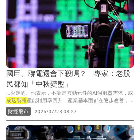
國巨、聯電還會下殺嗎？ 專家：老股
民都知「中秋變盤」
...否定的。他表示，不論是被動元件的AI伺服器需求，或
成熟製程
產能利用率回升，產業基本面都在逐步改善，
現...
財經股市
2026/07/23 08:27