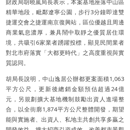
財政局胡曉嵐局長表示，本案基地座落中山區
精華地段，毗鄰遼寧公園，步行3分鐘即達雙
捷運交會之捷運南京復興站，區位優越且周邊
商業氣息濃厚，兼具鬧中取靜之優質居住環
境，共吸引6家業者踴躍投標，顯見民間業者
對北市府落實「大都更時代」之高度重視與實
質認同。
胡局長說明，中山逸居公辦都更案面積1,063
平方公尺，更新後總銷金額預估超過24億
元，另規劃擴大基地機制鼓勵出資人進場整
合，以全街廓1,874平方公尺整體開發，期望
能與實施者、出資人、私地主共創共享多贏之
開發效益，擴大招商引資成效，改善都市景觀