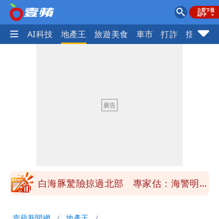
愛美
AI科技
地產王
旅遊美食
車市
打詐
指標企
「楊承勳」名字終於公開！被害人父淚喊
「終於能交代」 捐500萬獎學金延續愛
白海豚颱風逼近！鄭明典示警「恐遇黑潮
變強」 路徑分歧藏警訊：不利強度維持
高希均辭世享耆壽90歲 畢生推動閱讀
與進步觀念
內馬爾開到「寶可夢神包」後徹底入坑
砸重金再買一整桌卡盒
白海豚驚險掠過北部 專家估：海警明發
布 陸警可能相對低
「楊承勳」名字終於公開！被害人父淚喊
壹蘋新聞網
地產王