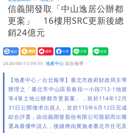
信義開發取「中山逸居公辦都
「終於能交代」 捐500萬獎學金延續愛
白海豚颱風逼近！鄭明典示警「恐遇黑潮
更案」 16樓用SRC更新後總
變強」 路徑分歧藏警訊：不利強度維持
銷24億元
設為
贊助
我要
偏好
壹蘋
爆料
2026/06/15 09:55
地產中心
綜合報導
【地產中心／台北報導】臺北市政府財政局主導
辦理之「臺北市中山區長春段一小段712-1地號
等4筆土地公辦都市更新案」，前於114年12月
31日公開徵求出資人，並於115年6月12日完成
綜合評選，由信義開發股份有限公司脫穎而出獲
選為最優申請人，後續將由實施者臺北市住宅及