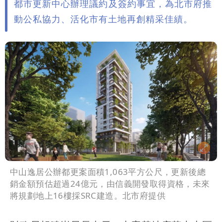
都市更新中心辦理議約及簽約事宜，為北市府推
動公私協力、活化市有土地再創精采佳績。
中山逸居公辦都更案面積1,063平方公尺，更新後總
銷金額預估超過24億元，由信義開發取得資格，未來
將規劃地上16樓採SRC建造。北市府提供