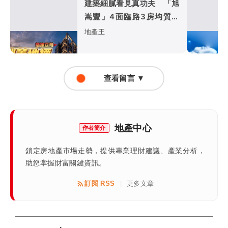
建築細膩看見真功夫 「旭
嵩豐」4面臨路3房均質打
造亞灣耐震地標
地產王
查看留言 ▼
地產中心
作者簡介
鎖定房地產市場走勢，提供專業理財建議、產業分析，
助您掌握財富關鍵資訊。
訂閱 RSS
更多文章
|