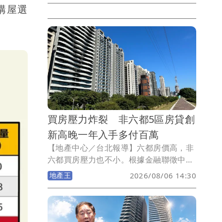
購屋選
備查制度上路至今，新北市各行政區的
「待售餘屋量」與「累計銷售率」。數據
顯示，新北市全區待售餘屋量已突破1萬8
千戶，其中淡水、三重、林口等重劃區推
案重鎮的賣壓最為顯著，土城、五股的累
計銷售率則雙雙突破8成。
買房壓力炸裂 非六都5區房貸創
新高晚一年入手多付百萬
【地產中心／台北報導】六都房價高，非
六都買房壓力也不小。根據金融聯徵中心
2026年Q1新增房貸資料統計，非六都15
地產王
2026/08/06 14:30
個縣市當中，包括新竹縣、苗栗縣、彰化
縣、嘉義縣及嘉義市，五個縣市平均房貸
金額同步創下歷史新高！房價與房貸壓
力，均為非六都地區中名列前茅！其中，