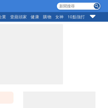
企業
壹蘋頭家
健康
購物
女神
10點強打