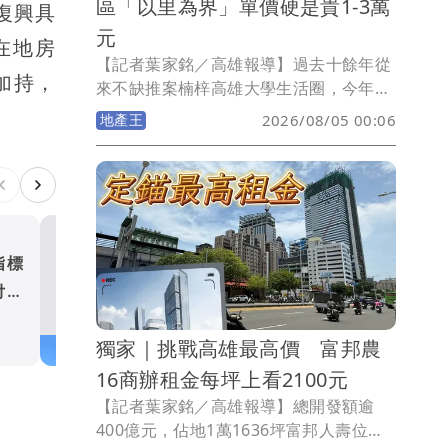
區「以里為界」單價硬是貴1-3萬
復興具
元
在地房
【記者葉家銘／高雄報導】過去十餘年從
加持，
來不缺推案楠梓高雄大學生活圈，今年8
月迎來區內第2所小學藍田國小，該校屬
地產王
2026/08/05 00:06
全國首座全鋼構小學，建設經費10.7億
元，佔地2.95公頃，國小有48班，115學
年度招收25班，共計475人；非營利幼兒
園2班學生40人；公托3班學生60人，因
高雄大學屬房市熱區，在台積電效應後吸
引許多科技新貴進駐，而藍田國小校舍剛
指標
新北預售屋餘屋破1.8萬戶 
完工招生，也吸引許多家長慕名而來，但
付搶
3507戶賣壓最重五股土城去
《壹蘋新聞網》提醒並非高雄大學重劃區
破8成
地產王
內均可就讀藍田國小，須屬藍田里才符合
獨家｜挑戰高雄最高價 富邦農
資格，若屬中興與中和里則為援中國小學
區。
16商辦租金每坪上看2100元
【記者葉家銘／高雄報導】總開發額逾
400億元，佔地1萬1636坪富邦人壽位於