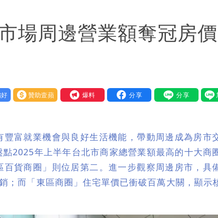
府很多謹慎判斷當時未被理解
湖市場周邊營業額奪冠房
市長變猙獰，否則就跟對手一樣
好
贊助壹蘋
我要爆料
有豐富就業機會與良好生活機能，帶動周邊成為房市
點2025年上半年台北市商家總營業額最高的十大商
區百貨商圈」則位居第二。進一步觀察周邊房市，具
熱銷；而「東區商圈」住宅單價已衝破百萬大關，顯示