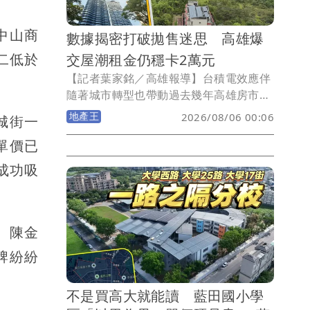
中山商
數據揭密打破拋售迷思 高雄爆
二低於
交屋潮租金仍穩卡2萬元
【記者葉家銘／高雄報導】台積電效應伴
隨著城市轉型也帶動過去幾年高雄房市買
氣，然而隨著央行信用管制導致交易動能
地產王
2026/08/06 00:06
城街一
出現大幅衰退，當房仲統計全台將面臨大
單價已
交屋潮來臨，高雄租金效應能否支撐，就
數據而言房東可以鬆一口氣！《壹蘋新聞
成功吸
網》統計2023-2026年高雄屋齡2年內新
成屋過戶、大樓出租戶數與租金發現，所
謂的龐大交屋潮與出租潮均呈現走揚，但
近3年租金行情維持在中位數2-2.1萬元盤
。陳金
整，整體市場呈現相對樂觀態勢。
牌紛紛
不是買高大就能讀 藍田國小學