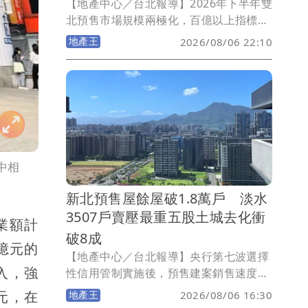
【地產中心／台北報導】2026年下半年雙
北預售市場規模兩極化，百億以上指標案
與50億元以下中小案並立。信義代銷童莉
地產王
2026/08/06 22:10
婷指出，百億大案憑區域亮點與品牌力衝
高房價、賣長期價值；中小案則以小坪
數、低首付催買氣，搶攻首購現金流，
「百億大案仰賴區域亮點、品牌實力與大
型社區規劃，提升產品稀有性與長期持有
價值，支撐高基期房價；50億元以下的中
小型個案則著重小坪數、低首付，以資金
中相
彈性換取購屋可行性，提高買方進場意
願。」
新北預售屋餘屋破1.8萬戶 淡水
3507戶賣壓最重五股土城去化衝
業額計
破8成
億元的
【地產中心／台北報導】央行第七波選擇
入，強
性信用管制實施後，預售建案銷售速度明
顯放緩，進而推升預售市場的待售餘屋
元，在
地產王
2026/08/06 16:30
量。永慶房產集團盤點2021年7月預售屋