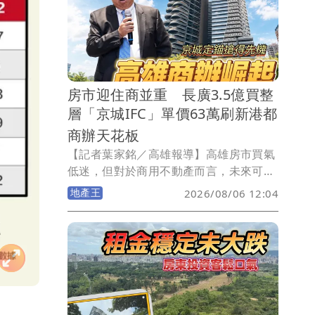
房貸壓力最高的是新竹縣，Q1平均房貸
來到史上新高達1347萬元，增壓幅度也居
冠，晚一年入手就要多負擔131萬元！苗
栗縣負擔也明顯增壓，晚一年同樣多負擔
逾百萬元！
房市迎住商並重 長廣3.5億買整
層「京城IFC」單價63萬刷新港都
商辦天花板
【記者葉家銘／高雄報導】高雄房市買氣
低迷，但對於商用不動產而言，未來可能
如同雨後春筍般一棟棟的出現，而且單價
地產王
2026/08/06 12:04
可能不斷邁向新高！今日上午長廣股份有
限公司發出重訊，以總價約3.495億元，
購入農16特區京城集團位於凹子底森林公
園首排，位於30樓商辦「京城IFC」，含9
個車位每個車位312.2萬元，總面積
547.34坪，換算每坪成交單價63萬元，直
接改寫高雄商辦單價新高紀錄。