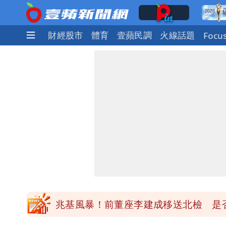
社會
國際
財經股市
體育
壹蘋民調
火線話題
Focu
慈濟買BNT遭詐10億元 蔡英文：政
陳時中給沈伯洋「3個建議」：別因選
「慈濟別想躲在受害者3字後面」 她：
當年缺疫苗缺快篩缺口罩 王鴻薇：陳
兆基風暴！前董座李建成移送北檢 是