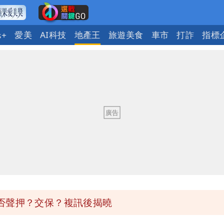
愛美
AI科技
地產王
旅遊美食
車市
打詐
指標
s+
府很多謹慎判斷當時未被理解
市長變猙獰，否則就跟對手一樣
10.6億顧問費決策過程在哪
時中哪來勇氣要別人道歉
否聲押？交保？複訊後揭曉