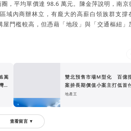
，平均單價達 98.6 萬元。陳金萍說明，南京
區域內商辦林立，有龐大的高薪白領族群支撐
購屋門檻較高，但憑藉「地段」與「交通樞紐」
旭嵩
雙北預售市場M型化 百億
灣耐
案拚長期價值小案主打低首
首購
地產王
查看留言 ▼