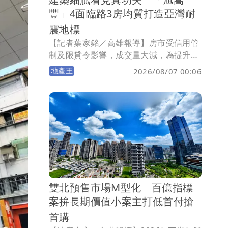
豐」4面臨路3房均質打造亞灣耐
震地標
【記者葉家銘／高雄報導】房市受信用管
制及限貸令影響，成交量大減，為提升買
氣，市場充斥著琳琅滿目行銷手法，然而
地產王
2026/08/07 00:06
對購屋族而言，買房非買菜，如何將預算
放在對的標的物，地段是否具獨特性，產
品力能否保值抗跌，更重要的建商品牌能
否禁得起時間淬鍊，才是購屋依據。在高
雄建商中主打「量少質精」嵩豐建設，延
續過去推案特點，首跨南高雄就選在亞灣
「萬家福量販光華店」旁，推出大樓成屋
案「旭嵩豐」，基地4面臨路，單層4戶均
邊間，九宮格結構搭配日本住友制震，戶
雙北預售市場M型化 百億指標
數單純、最適規模、頂規建材，購屋一次
案拚長期價值小案主打低首付搶
到位。
首購