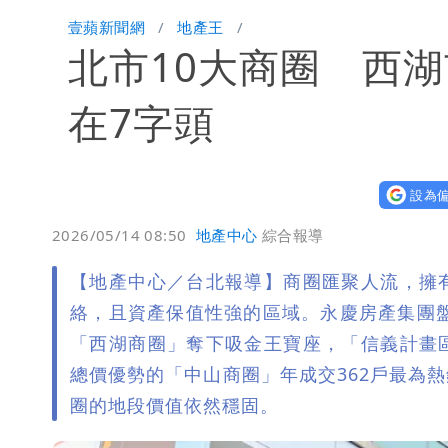
慈濟買BNT遭詐10億元 蔡英文：政
壹蘋新聞網
地產王
北市10大商圈 西
陳時中給沈伯洋「3個建議」：別因選
在7字頭
設為偏
2026/05/14 08:50
地產中心
綜合報導
【地產中心／台北報導】商圈匯聚人流，擁
絡，且資產保值性強的區域。永慶房產集團盤
「西湖商圈」奪下吸金王寶座，「信義計畫
總價優勢的「中山商圈」年成交362戶最為
圈的地段價值依然穩固。