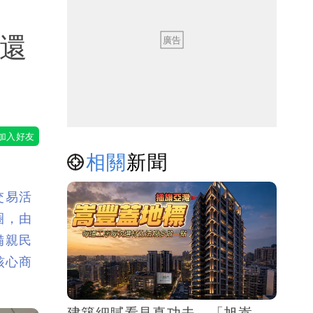
價還
相關
新聞
交易活
圈，由
備親民
核心商
建築細膩看見真功夫 「旭嵩