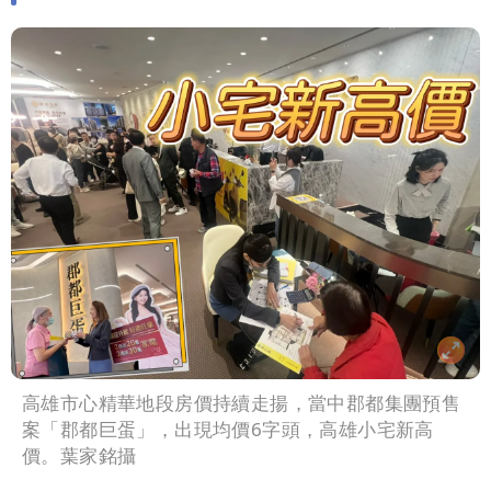
高雄市心精華地段房價持續走揚，當中郡都集團預售
案「郡都巨蛋」，出現均價6字頭，高雄小宅新高
價。葉家銘攝