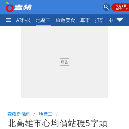
愛美
AI科技
地產王
旅遊美食
車市
打詐
指標企
壹蘋新聞網
地產王
北高雄市心均價站穩5字頭