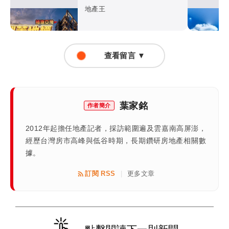
造亞灣耐震地標
地產王
查看留言 ▼
葉家銘
作者簡介
2012年起擔任地產記者，採訪範圍遍及雲嘉南高屏澎，
經歷台灣房市高峰與低谷時期，長期鑽研房地產相關數
據。
訂閱 RSS
更多文章
|