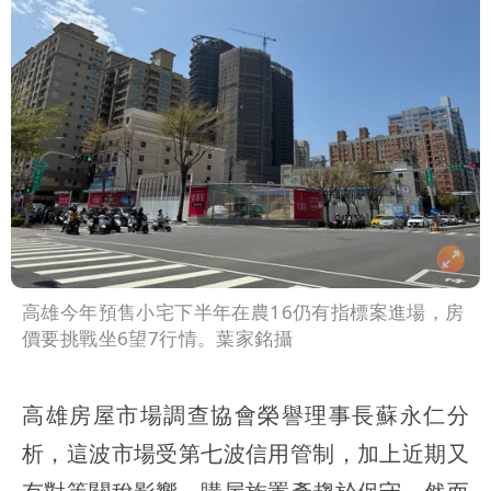
高雄今年預售小宅下半年在農16仍有指標案進場，房
價要挑戰坐6望7行情。葉家銘攝
高雄房屋市場調查協會榮譽理事長蘇永仁分
析，這波市場受第七波信用管制，加上近期又