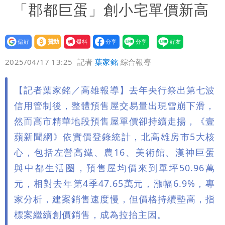
「郡都巨蛋」創小宅單價新高
設為
贊助
我要
偏好
壹蘋
爆料
2025/04/17 13:25
記者
葉家銘
綜合報導
【記者葉家銘／高雄報導】去年央行祭出第七波
信用管制後，整體預售屋交易量出現雪崩下滑，
然而高市精華地段預售屋單價卻持續走揚，《壹
蘋新聞網》依實價登錄統計，北高雄房市5大核
心，包括左營高鐵、農16、美術館、漢神巨蛋
與中都生活圈，預售屋均價來到單坪50.96萬
元，相對去年第4季47.65萬元，漲幅6.9%，專
家分析，建案銷售速度慢，但價格持續墊高，指
標案繼續創價銷售，成為拉抬主因。