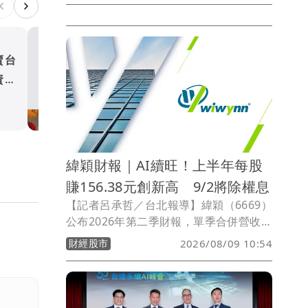
率回升至32.47%，重返三成以上水準；
營業利益4.53億元，各項財務表現皆創同
期新高。每股稅後盈餘（EPS）5.67元
賣台
閎康財報｜上半年每股賺5.6
（Non-GAAP，不計上海公司一次性盈餘
資金
創高 高階檢測需求旺、日
匯回所得稅影響），若計入所得稅影響，
EPS為2.99元（GAAP）。
局發酵
財經股市
緯穎財報｜AI續旺！上半年每股
賺156.38元創新高 9/2將除權息
【記者呂承哲／台北報導】緯穎（6669）
公布2026年第二季財報，單季合併營收
2,781.53億元，年增26%；稅後淨利
財經股市
2026/08/09 10:54
149.69億元，年增23.5%；每股盈餘
（EPS）80.43元，高於去年同期65.23
元。累計上半年營收5,546.6億元，年增
41.7%；稅後淨利290.84億元，年增