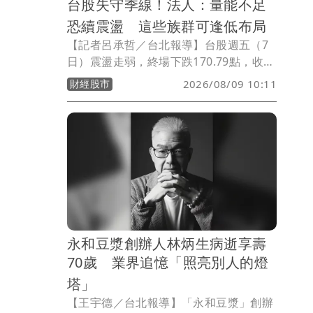
台股失守季線！法人：量能不足
恐續震盪 這些族群可逢低布局
【記者呂承哲／台北報導】台股週五（7
日）震盪走弱，終場下跌170.79點，收
44,225.91點，成交金額8,192.04億元；
財經股市
2026/08/09 10:11
櫃買指數重挫1.83%，收384.19點。近期
台股波動加劇，失守季線，權值股與中小
型股同步承壓，台積電尾盤雖翻紅，仍無
力挽回大盤頹勢。
永和豆漿創辦人林炳生病逝享壽
70歲 業界追憶「照亮別人的燈
塔」
【王宇德／台北報導】「永和豆漿」創辦