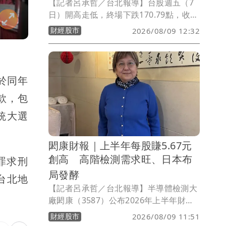
【記者呂承哲／台北報導】台股週五（7
日）開高走低，終場下跌170.79點，收
44,225.91點，成交金額約8,505億元。安
財經股市
2026/08/09 12:32
聯台灣大壩基金經理人蕭惠中表示，市場
歷經快速修正後，整體結構已較健康，雖
然短線仍受去槓桿、高評價修正及利率政
策不確定性影響，但AI產業鏈基本面依舊
於同年
強勁，下半年有望回歸長期成長趨勢。
款，包
統大選
閎康財報｜上半年每股賺5.67元
創高 高階檢測需求旺、日本布
罪求刑
局發酵
台北地
【記者呂承哲／台北報導】半導體檢測大
廠閎康（3587）公布2026年上半年財
報，合併營收30.68億元，年增17.47%，
財經股市
2026/08/09 11:51
營業毛利9.96億元，年增46.27%，毛利