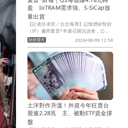
盈 IoTRAM需求強、S-SiCap放
量出貨
【記者呂承哲／台北報導】記憶體矽智財
（IP）廠商愛普*本週召開法說會，公布
2026年第二季財報，受惠IoTRAM客製化
財經股市
2026/08/09 12:58
記憶體需求強勁及S-SiCap矽電容產品放
量出貨，單季合併營收23.63億元，年增
78%，創歷史新高；稅後淨利6.67億元，
年增221%，歸屬母公司業主淨利6.81億
元，每股盈餘（EPS）4.18元，較去年同
期因匯損導致每股虧損3.37元大幅轉盈。
土洋對作升溫！外資今年狂賣台
股逾2.28兆 主、被動ETF資金撐
盤