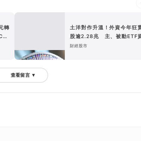
8元轉
土洋對作升溫！外資今年狂
Cap
股逾2.28兆 主、被動ETF
撐盤
財經股市
查看留言 ▼