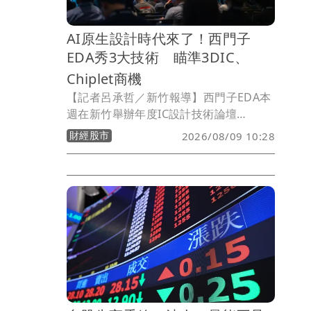
AI原生設計時代來了！西門子
EDA秀3大技術 瞄準3DIC、
Chiplet商機
【記者呂承哲／新竹報導】西門子EDA本
週在新竹舉辦年度IC設計技術論壇
Siemens EDA Forum 2026，以「AI原生
財經股市
2026/08/09 10:28
（AI-Native）設計」為主軸，聚焦人工
智慧如何深度整合晶片設計、驗證到系統
開發全流程，並結合數位雙生、3DIC及
Chiplet等技術，協助台灣半導體產業因
應日益複雜的設計挑戰。