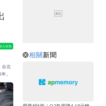
出
相關
新聞
，台北
5年。
愛普*財報｜Q2每股賺4.18元轉