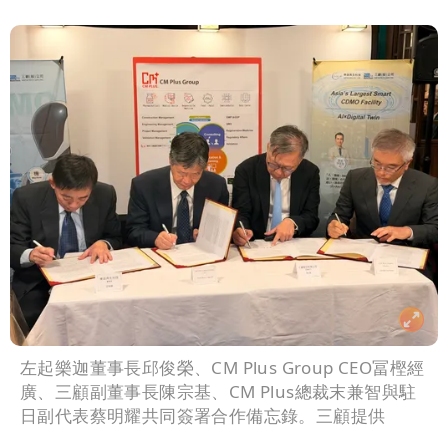
左起樂迦董事長邱俊榮、CM Plus Group CEO冨樫經
廣、三顧副董事長陳宗基、CM Plus總裁末兼智與駐
日副代表蔡明耀共同簽署合作備忘錄。三顧提供