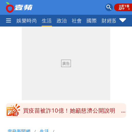
熱門
娛樂時尚
生活
政治
社會
國際
財經股市
體
慈濟被騙10億！陳時中一語成讖 王必
勝：時間久看出睿智
白海豚今下午2點半發海警！陸警機率最
高是這縣市
關之琳爆「奶孫戀」愛上小36歲男模
她親發聲回應了
兆基風暴｜前董座李建成今被檢調約談
最快今晚移送北檢複訊
買疫苗被詐10億！她籲慈濟公開說明
捐款人有權知真相
蔡英文變「台東蔡主委」嚇壞一堆人！他
壹蘋新聞網
生活