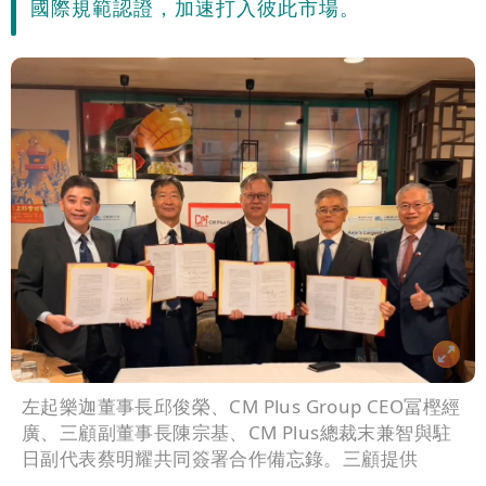
國際規範認證，加速打入彼此市場。
高是這縣市
左起樂迦董事長邱俊榮、CM Plus Group CEO冨樫經
廣、三顧副董事長陳宗基、CM Plus總裁末兼智與駐
日副代表蔡明耀共同簽署合作備忘錄。三顧提供