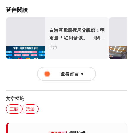
延伸閱讀
白海豚颱風攪局父親節！明
雨量「紅到發紫」 1關鍵
恐再減弱
生活
查看留言 ▼
文章標籤
三顧
樂迦