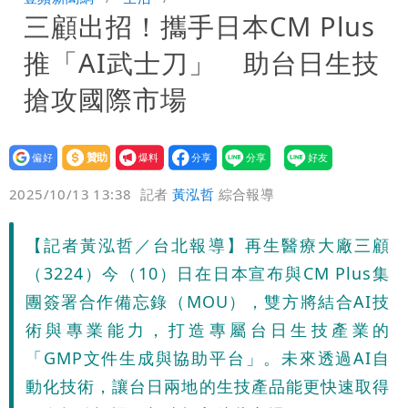
三顧出招！攜手日本CM Plus
驚：戰局變五五波
白海豚颱風攪局父親節！明雨量「紅到發
推「AI武士刀」 助台日生技
紫」
女律師詐慈濟10億 坐擁232公斤黃金仍
搶攻國際市場
接案！同業酸：我輩楷模
明金成離世留下雙胞胎 4歲兒與老師一
設為
贊助
我要
段對話催淚
演習登場！搭雙鐵、航班3大注意事項快
偏好
壹蘋
爆料
2025/10/13 13:38
記者
黃泓哲
綜合報導
看
慈濟遭詐10.6億！網紅揪聲明「疑點重
【記者黃泓哲／台北報導】再生醫療大廠三顧
重」 1細節避而不談
蔣萬安民調只贏5％「現任優勢去哪？」
（3224）今（10）日在日本宣布與CM Plus集
媒體人嘆：真的該緊張了
97萬網紅「肥大叔」驚傳猝逝！最後身
團簽署合作備忘錄（MOU），雙方將結合AI技
術與專業能力，打造專屬台日生技產業的
影曝 網驚覺不對
慈濟被騙10億！陳時中一語成讖 王必
「GMP文件生成與協助平台」。未來透過AI自
動化技術，讓台日兩地的生技產品能更快速取得
勝：時間久看出睿智
白海豚今下午2點半發海警！陸警機率最