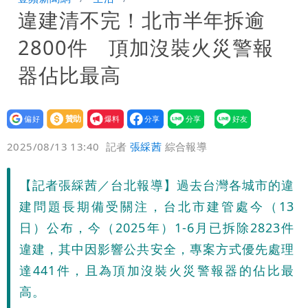
違建清不完！北市半年拆逾
「終於能交代」 捐500萬獎學金延續愛
白海豚颱風逼近！鄭明典示警「恐遇黑潮
2800件 頂加沒裝火災警報
變強」 路徑分歧藏警訊：不利強度維持
器佔比最高
設為
贊助
我要
偏好
壹蘋
爆料
2025/08/13 13:40
記者
張綵茜
綜合報導
【記者張綵茜／台北報導】過去台灣各城市的違
建問題長期備受關注，台北市建管處今（13
日）公布，今（2025年）1-6月已拆除2823件
違建，其中因影響公共安全，專案方式優先處理
達441件，且為頂加沒裝火災警報器的佔比最
高。