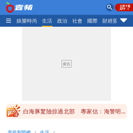
熱門
娛樂時尚
生活
政治
社會
國際
財經股市
體
「楊承勳」名字終於公開！被害人父淚喊
「終於能交代」 捐500萬獎學金延續愛
白海豚颱風逼近！鄭明典示警「恐遇黑潮
變強」 路徑分歧藏警訊：不利強度維持
高希均辭世享耆壽90歲 畢生推動閱讀
與進步觀念
內馬爾開到「寶可夢神包」後徹底入坑
砸重金再買一整桌卡盒
白海豚驚險掠過北部 專家估：海警明發
布 陸警可能相對低
「楊承勳」名字終於公開！被害人父淚喊
壹蘋新聞網
生活