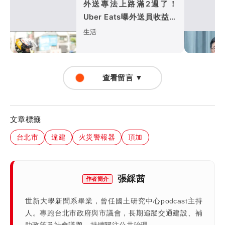
外送專法上路滿2週了！
Uber Eats曝外送員收益變
化
生活
查看留言 ▼
文章標籤
台北市
違建
火災警報器
頂加
張綵茜
作者簡介
世新大學新聞系畢業，曾任國土研究中心podcast主持
人。專跑台北市政府與市議會，長期追蹤交通建設、補