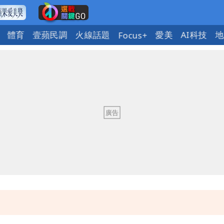
體育
壹蘋民調
火線話題
愛美
AI科技
地
Focus+
慧芝：今年的送立院345天還在審
OL哀號：在同事眼前顏面盡失
ap：愛台灣只是發財的口號
今晚至明下午受影響