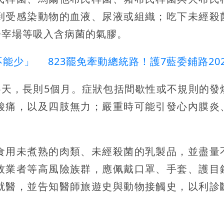
到受感染動物的血液、尿液或組織；吃下未經殺
屠宰場等吸入含病菌的氣膠。
能少」 823罷免牽動總統路！護7藍委鋪路202
5天，長則5個月。症狀包括間歇性或不規則的發
酸痛，以及四肢無力；嚴重時可能引發心內膜炎
食用未煮熟的肉類、未經殺菌的乳製品，並盡量
牧業者等高風險族群，應佩戴口罩、手套、護目
就醫，並告知醫師旅遊史與動物接觸史，以利診