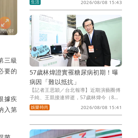
生活
2026/08/08 15:43
氣象署估今晚到明日風雨最明顯，也針全
台8地區發布大雨特報，最高累積雨量500
毫米恐24小時內下完。
第三級
必要的
57歲林煒證實罹糖尿病初期！曝
病因「難以抵抗」
【記者王思穎／台北報導】近期演藝圈傅
子純、王凱接連猝逝，57歲林煒今（8
根據疾
日）參展高齡健康產業博覽會，提到過去
娛樂時尚
2026/08/08 15:41
納入第
自己因為趕拍戲，累到開車蛇行，被警察
攔下來，警察向前關心，他直接說：「我
好累！」現在他的健康有女友Cora顧著，
半年抽一次血糖，一年健康檢查一次。他
桿菌。