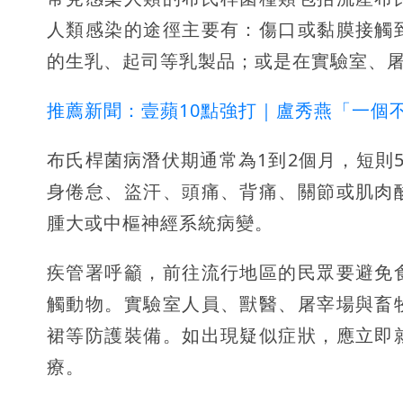
人類感染的途徑主要有：傷口或黏膜接觸
的生乳、起司等乳製品；或是在實驗室、
推薦新聞：壹蘋10點強打｜盧秀燕「一個不
布氏桿菌病潛伏期通常為1到2個月，短則
身倦怠、盜汗、頭痛、背痛、關節或肌肉
腫大或中樞神經系統病變。
疾管署呼籲，前往流行地區的民眾要避免
觸動物。實驗室人員、獸醫、屠宰場與畜
裙等防護裝備。如出現疑似症狀，應立即
療。