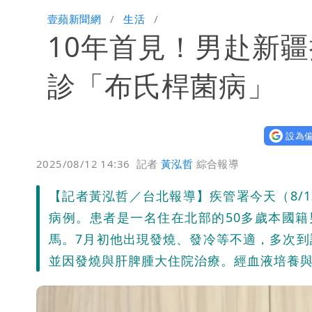
明年總預算「史上最強」10大亮點 李
壹蘋新聞網
生活
10年首見！男赴新
穿中國貨內褲逛街「整件掉出裙底」 
診「布氏桿菌病」
設為偏
2025/08/12 14:36
記者
黃泓哲
綜合報導
【記者黃泓哲／台北報導】疾管署今天（8/
病例。患者是一名住在北部的50多歲本國
馬。7月初他出現發燒、發冷等不適，多次
並因發燒與肝脾腫大住院治療。經血液培養