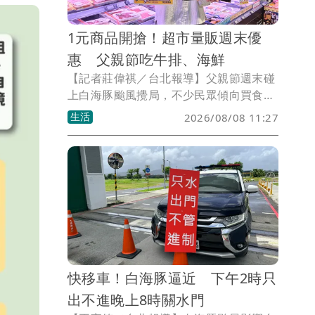
1元商品開搶！超市量販週末優
惠 父親節吃牛排、海鮮
【記者莊偉祺／台北報導】父親節週末碰
上白海豚颱風攪局，不少民眾傾向買食材
在料理聚餐，超市、量販順勢推出生鮮優
生活
2026/08/08 11:27
惠，包含可提早享受中秋烤肉的牛排、海
鮮，還有1元、10元商品各限量2萬份開
搶。
快移車！白海豚逼近 下午2時只
出不進晚上8時關水門