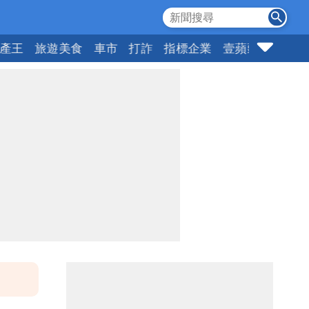
產王
旅遊美食
車市
打詐
指標企業
壹蘋頭家
健康