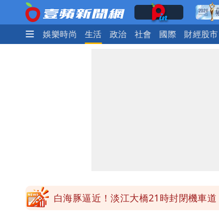
焦點
熱門
娛樂時尚
生活
政治
社會
國際
財經股市
明年總預算「史上最強」10大亮點 李
穿中國貨內褲逛街「整件掉出裙底」 
「我是台灣人」胸章竟是中國製 Che
白海豚降雨注意！10縣市豪雨特報 
白海豚逼近！淡江大橋21時封閉機車道