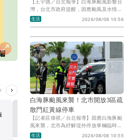
【王宇德／台北報導】白海豚颱風影響台
灣，台北市政府提醒，因應颱風及水情變
化，今（8）日1下午2時起，基隆河中山
生活
2026/08/08 10:56
橋以下，以及淡水河沿線「新3-2華翠至
淡6敦煌」區域，將實施水門只出不進管
制，並自晚上8時起陸續關閉疏散門及越
堤坡道，呼籲民眾儘速將停放於河濱區域
的車輛移走，以免受困。
白海豚颱風來襲！北市開放3區疏
散門紅黃線停車
特報
57歲林煒證實罹糖尿病初期
【記者莊偉祺／台北報導】因應白海豚颱
病因「難以抵抗」
風來襲，北市為紓解堤外停放車輛臨時停
車需求，即刻起開放疏散門周邊區域8公
娛樂時尚
生活
2026/08/08 10:55