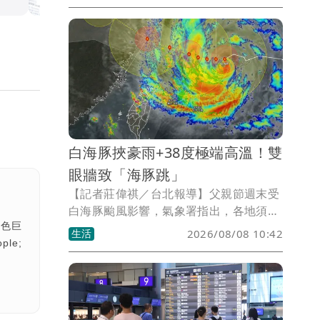
尺以上道路紅黃線（附條件）停車，包含
士林、萬華、大同區範圍一次看。
白海豚挾豪雨+38度極端高溫！雙
眼牆致「海豚跳」
【記者莊偉祺／台北報導】父親節週末受
白海豚颱風影響，氣象署指出，各地須防
白色巨
豪雨、雷雨，更有局部38度極端高溫須注
生活
2026/08/08 10:42
ple;
意！氣象粉專則指出，白海豚颱風因有雙
眼牆結構，整體動向恐持續出現「海豚
跳」的擺線運動。