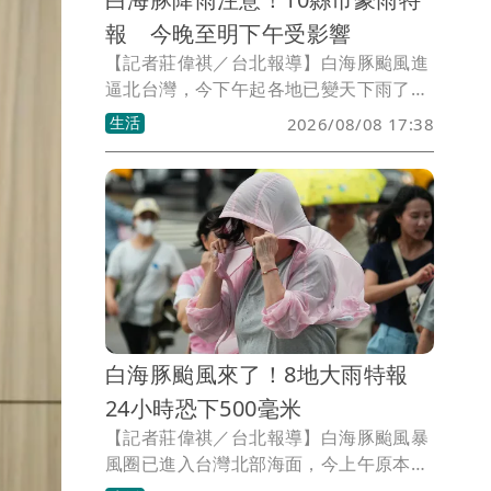
報 今晚至明下午受影響
【記者莊偉祺／台北報導】白海豚颱風進
逼北台灣，今下午起各地已變天下雨了！
氣象署傍晚也針對10縣市地區發布豪雨特
生活
2026/08/08 17:38
報，幾乎半個台灣都受影響，須嚴防大雨
至大豪雨等級降雨狀況。
白海豚颱風來了！8地大雨特報
24小時恐下500毫米
【記者莊偉祺／台北報導】白海豚颱風暴
風圈已進入台灣北部海面，今上午原本多
地還陽光露臉，一瞬間就變天下大雨了！