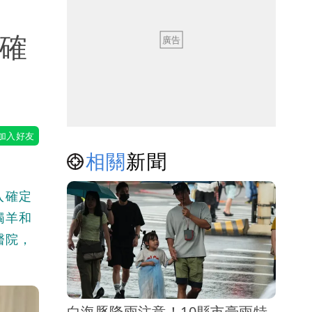
台確
相關
新聞
入確定
觸羊和
醫院，
白海豚降雨注意！10縣市豪雨特