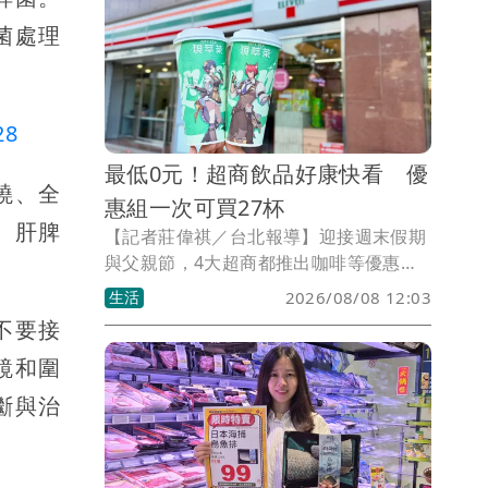
透露自己血糖算高，約為6到7之間，但正
菌處理
常值大約4.5，醫生提醒這是糖尿病初
期，但林煒回：「我不承認！」
8
最低0元！超商飲品好康快看 優
燒、全
惠組一次可買27杯
、肝脾
【記者莊偉祺／台北報導】迎接週末假期
與父親節，4大超商都推出咖啡等優惠搶
客，包含指飲品任選2杯可享最低0元起好
生活
2026/08/08 12:03
康，還有優惠組一次可買27杯，更有能量
不要接
飲2件5折、買啤酒迷冰桶。
鏡和圍
斷與治