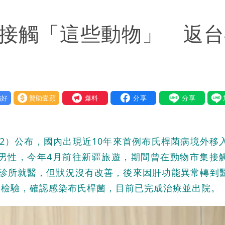
慧芝：今年的送立院345天還在審
疆接觸「這些動物」 返
OL哀號：在同事眼前顏面盡失
好
贊助壹蘋
我要爆料
12）公布，國內出現近10年來首例布氏桿菌病境外移
籍男性，今年4月前往新疆旅遊，期間曾在動物市集接
到診所就醫，但狀況沒有改善，後來因肝功能異常轉到
與檢驗，確認感染布氏桿菌，目前已完成治療並出院。