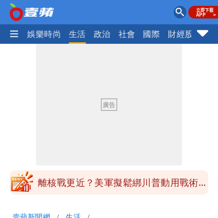
熱門
娛樂時尚
生活
政治
社會
國際
財經股市
體
最新風雨預測！今天「9地區」達停班課
標準
姜厚任自爆「和女友前夫是好友」 駁斥
小三傳言：你在講三小？
姜厚任女友3碩1博都在騙？ 精神科醫
師：「幻謊者」無法治
木瓜霞｜姜厚任戀上奇女子撞哏「香港爺
孫戀」 75歲男星傻淪小王一場空
離核戰更近？美軍擬鬆綁川普動用戰術性
核武
白海豚走後 西南季風全面接管！未來一
壹蘋新聞網
生活