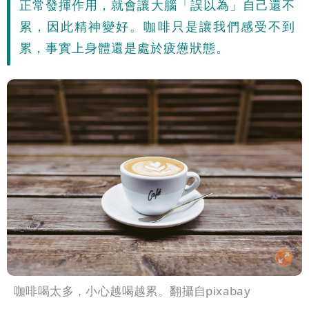
正常發揮作用，就會讓大腦「誤以為」自己還不
雨這時才變小
五月天冠佑20歲女兒「遭AI假造不雅影
累，因此精神變好。咖啡只是讓我們感受不到
累，事實上身體還是處於疲憊狀態。
像」 憤怒發聲：已截圖
最新風雨預測！今天「9地區」達停班課
標準
姜厚任自爆「和女友前夫是好友」 駁斥
小三傳言：你在講三小？
咖啡喝太多，小心越喝越累。翻攝自pixabay