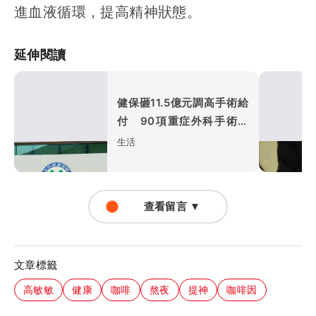
進血液循環，提高精神狀態。
延伸閱讀
健保砸11.5億元調高手術給
付 90項重症外科手術最
快9月上路
生活
查看留言 ▼
文章標籤
高敏敏
健康
咖啡
熬夜
提神
咖啡因