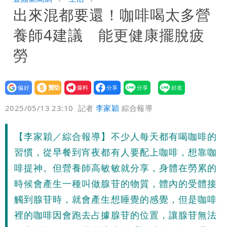
出來混都要還！咖啡喝太多營
周溼答答
Tim哥慘成淹水戶 貨物及電腦全泡水！
養師4建議 能更健康擺脫疲
他崩潰喊完蛋
黑面嫁女席開200桌搞成演唱會 她嫌高
勞
調轉為感動「這是他愛我的方式」
以色列媒體驚爆：伊朗最高領袖緊急送醫
設為
贊助
我要
台北山區升級「大豪雨」！基隆北海岸逢
偏好
壹蘋
爆料
2025/05/13 23:10
記者
李家穎
綜合報導
大潮 恐海水倒灌
澎湖13兒女擠住10坪屋 媽帶補助款離
【李家穎／綜合報導】不少人每天都有喝咖啡的
家！縣府出手了
經紀人強吻女藝人「我又沒伸舌頭」 連
習慣，從早餐到宵夜都有人要配上咖啡，想靠咖
法官都怒了：相當噁心
桃園復興宣布今停班課！全台放假情形一
啡提神。但營養師高敏敏就分享，身體在勞累的
時候會產生一種叫做腺苷的物質，體內的受體接
次看
慈濟遭詐10億 他點名顏博文下台：認
觸到腺苷時，就會產生想睡覺的感覺，但是咖啡
裡的咖啡因會跑去占據腺苷的位置，讓腺苷無法
錯有那麼難嗎？
颱風相當有感！海警持續到明晨 北部風