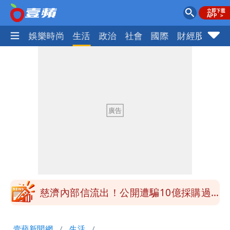
熱門
娛樂時尚
生活
政治
社會
國際
財經股市
體
白海豚接近「北台灣大雨特報」 氣象
署：本島陸警機率低
影片｜颱風接近硬闖海邊觀浪「4口
家-1」 9歲兒捲入海裡消失了
買BNT遭詐10億元 王尚智疑「慈濟決
策高層牽涉其中」才不提告
柯文哲陪媽媽過父親節 分享「爸爸留給
我最重要的一課」
慈濟內部信流出！公開遭騙10億採購過
程
白海豚颱風來了！8地大雨特報 24小時
壹蘋新聞網
生活