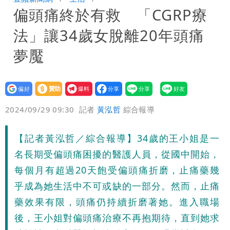
偏頭痛終於有救 「CGRP療
恐下500毫米
白海豚接近「北台灣大雨特報」 氣象
法」讓34歲女脫離20年頭痛
署：本島陸警機率低
影片｜颱風接近硬闖海邊觀浪「4口
夢魘
家-1」 9歲兒捲入海裡消失了
設為
贊助
我要
偏好
壹蘋
爆料
2024/09/29 09:30
記者
黃泓哲
綜合報導
【記者黃泓哲／綜合報導】34歲的王小姐是一
名長期受偏頭痛困擾的醫護人員，從國中開始，
每個月有超過20天飽受偏頭痛折磨，止痛藥幾
乎成為她生活中不可或缺的一部分。然而，止痛
藥效果有限，頭痛仍持續折磨著她。進入職場
後，王小姐對偏頭痛治療不再抱期待，直到她求