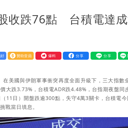
 捐款人有權知真相
股收跌76點 台積電達
他驚：戰局變五五波
到發紫」
金仍接案！同業酸：我輩楷模
好
贊助壹蘋
我要爆料
一段對話催淚
快看
日）在美國與伊朗軍事衝突再度全面升級下，三大指數
重重」 1細節避而不談
價大跌3.73%，台積電ADR跌4.48%，台指期夜盤同
（11日）開盤跌逾300點，失守4萬3關卡，台積電今
」媒體人嘆：真的該緊張了
，挑戰當日填息。
身影曝 網驚覺不對