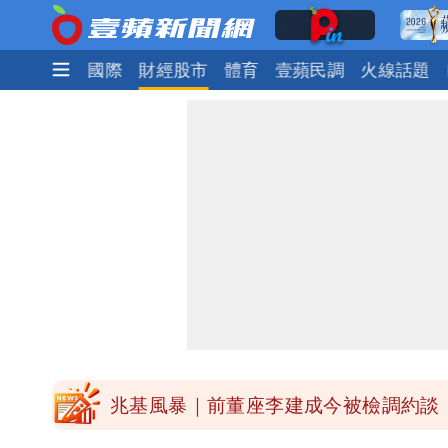
政治
社會
國際
財經股市
體育
壹蘋民調
火線話題
慈濟被騙10億！陳時中一語成讖 王
中國賣家被踢爆在網購平台「租人頭」
白海豚今下午2點半發海警！陸警機率
關之琳爆「奶孫戀」愛上小36歲男模 
兆基風暴｜前董座李建成今被檢調約談