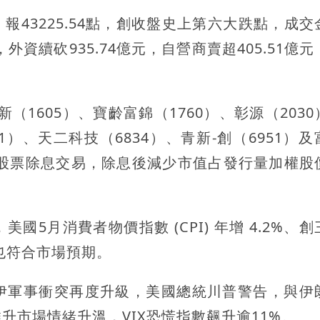
%、報43225.54點，創收盤史上第六大跌點，成
，外資續砍935.74億元，自營商賣超405.51億
（1605）、寶齡富錦（1760）、彰源（203
81）、天二科技（6834）、青新-創（6951）
分股票除息交易，除息後減少市值占發行量加權股
美國5月消費者物價指數 (CPI) 年增 4.2%、
也符合市場預期。
伊軍事衝突再度升級，美國總統川普警告，與伊
市場情緒升溫，VIX恐慌指數飆升逾11%。