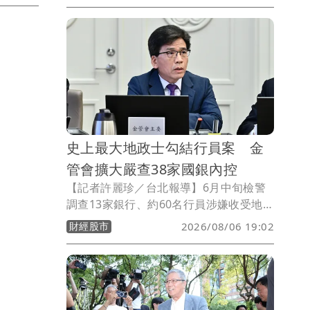
史上最大地政士勾結行員案 金
管會擴大嚴查38家國銀內控
【記者許麗珍／台北報導】6月中旬檢警
調查13家銀行、約60名行員涉嫌收受地政
士佣金，1年內不法金額破百萬元。銀行
財經股市
2026/08/06 19:02
局主秘周正山今指出，目前要求15家銀行
進行陳述意見階段，另為加強銀行內控機
制，已要求與該案無關的其他銀行，也就
是全體38家國銀，都必須進行內部調查，
全面徹查有無漏網之魚。