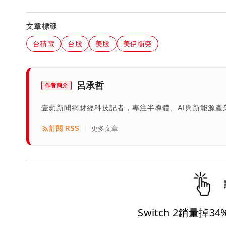
文章標籤
台積電
台股
美股
美伊衝突
呂承哲
作者簡介
壹蘋新聞網財經科技記者，專注半導體、AI與新能源
訂閱 RSS
更多文章
|
Switch 2銷量掉