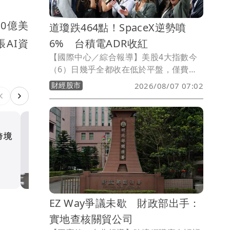
70億美
道瓊跌464點！SpaceX逆勢噴
6% 台積電ADR收紅
AI資
【國際中心／綜合報導】美股4大指數今
（6）日幾乎全都收在低於平盤，僅費半
小紅，昨天創新高的道瓊今天下跌464
財經股市
2026/08/07 07:02
點，台積電ADR逆勢小漲，閉鎖期解禁的
SpaceX跌破眾人眼鏡，股價暴衝6%。
跨境
廣越Q2及上半年EPS雙創3
期最佳 H1已達去年全年EP
8成
財經股市
EZ Way爭議未歇 財政部出手：
實地查核關貿公司