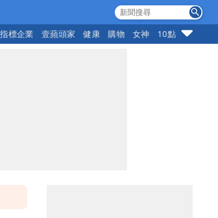
指標企業
壹蘋頭家
健康
購物
女神
10點強打