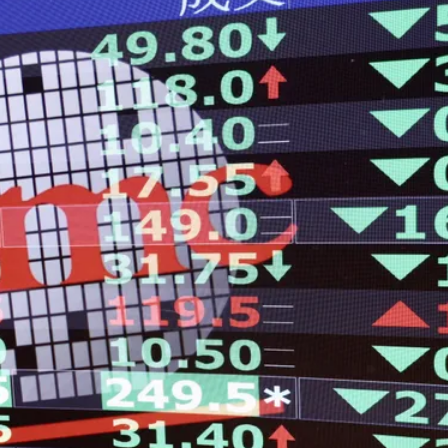
必勝：時間久看出睿智
 吳欣岱：完美偽裝台灣企業