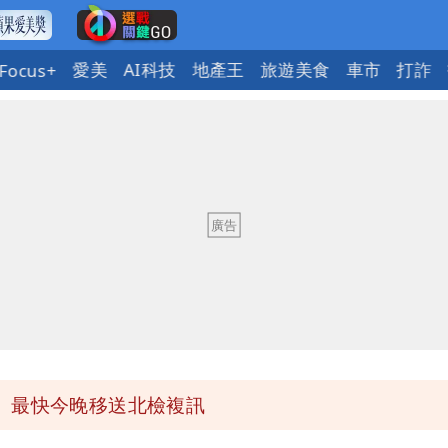
愛美
AI科技
地產王
旅遊美食
車市
打詐
Focus+
必勝：時間久看出睿智
 吳欣岱：完美偽裝台灣企業
最高是這縣市
她親發聲回應了
 最快今晚移送北檢複訊