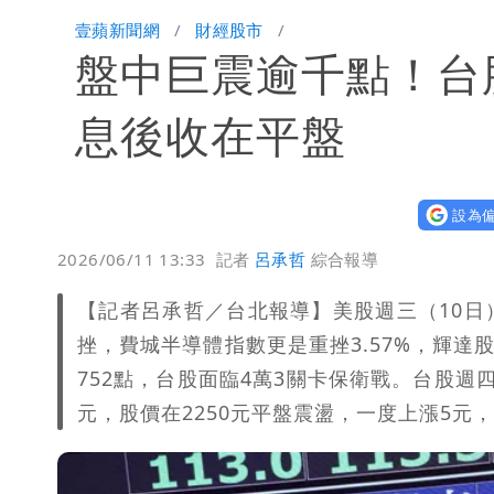
買疫苗被詐10億！她籲慈濟公開說明
壹蘋新聞網
財經股市
盤中巨震逾千點！台
蔡英文變「台東蔡主委」嚇壞一堆人！
白海豚颱風攪局父親節！明雨量「紅
息後收在平盤
女律師詐慈濟10億 坐擁232公斤黃
設為偏
明金成離世留下雙胞胎 4歲兒與老師
2026/06/11 13:33
記者
呂承哲
綜合報導
演習登場！搭雙鐵、航班3大注意事項
【記者呂承哲／台北報導】美股週三（10
慈濟遭詐10.6億！網紅揪聲明「疑點
挫，費城半導體指數更是重挫3.57%，輝達股
752點，台股面臨4萬3關卡保衛戰。台股週四
蔣萬安民調只贏5％「現任優勢去哪？
元，股價在2250元平盤震盪，一度上漲5元
97萬網紅「肥大叔」驚傳猝逝！最後