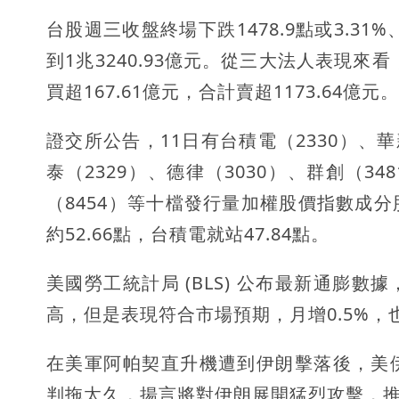
台股週三收盤終場下跌1478.9點或3.31
到1兆3240.93億元。從三大法人表現來看
買超167.61億元，合計賣超1173.64億元。
證交所公告，11日有台積電（2330）、華新
泰（2329）、德律（3030）、群創（34
（8454）等十檔發行量加權股價指數成
約52.66點，台積電就站47.84點。
美國勞工統計局 (BLS) 公布最新通膨數據，
高，但是表現符合市場預期，月增0.5%，
在美軍阿帕契直升機遭到伊朗擊落後，美
判拖太久，揚言將對伊朗展開猛烈攻擊，推升