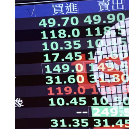
慈濟被騙10億！陳時中一語成讖 王
中國賣家被踢爆在網購平台「租人頭」