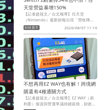
天堂營益暴增150%
【記者趙筱文／台北報導】任天堂
（Nintendo）最新財報出現「營收降、
獲利暴增」的強烈反差。任天堂公布截至
財經股市
2026/08/07 11:10
2026年6月底的2027財年第一季（4月至
6月）財報，單季營收為5178億日圓，年
減9.5%；但營業利益卻大增150.5%至
1425億日圓，約為去年同期的2.5倍，營
業利益率也由9.9%一口氣升至27.5%。背
後除了遊戲軟體銷售占比提高，美國關稅
退費更成為本季獲利大幅成長的重要推
手。
不想再用EZ WAY也有解！跨境網
購還有4種通關方式
【記者趙筱文／台北報導】EZ WAY（易
利委）個資與營運爭議持續延燒，財政部
關務署最新表示，已要求營運EZ WAY的