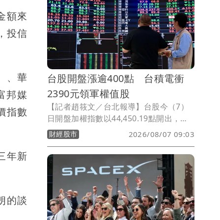
約70%現金股利配發率。
交金額來
元，投信
0）、華
台股開盤漲逾400點 台積電衝
2390元領軍權值股
及富邦媒
【記者趙筱文／台北報導】台股今（7）
價指數
日開盤加權指數以44,450.19點開出，上
漲53.49點，隨後買盤進場，指數一度衝
財經股市
2026/08/07 09:03
上44,801.27點，大漲404.57點，早盤延
續反彈走勢。
創三年新
朗的談