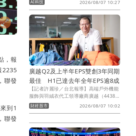
AI科技
2026/08/07 10:27
關貿網路公司具體說明通關資料及個人資
料保護措施，後續也將進行實地查核；針
對外界提出應由官方正式委託經營，以及
訂定統一收費基準等建議，關務署則將在
3個月內提出檢討報告。
5點，報
2235
廣越Q2及上半年EPS雙創3年同期
元，聯發
最佳 H1已達去年全年EPS逾8成
【記者許麗珍／台北報導】高端戶外機能
服飾與羽絨衣代工領導廠商廣越（4438）
2026年第二季EPS達2.55元，上半年EPS
財經股市
2026/08/07 10:02
額來到1
2.51元，第二季及上半年EPS雙創2023年
元，聯發
以來同期最佳。廣越董事長吳朝筆表示，
隨下半年進入傳統生產與出貨旺季，今年
全年EPS力拚回到2023年水準，目標維持