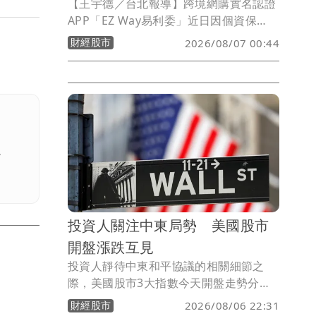
【王宇德／台北報導】跨境網購實名認證
APP「EZ Way易利委」近日因個資保
護、營運模式及收費機制引發爭議。財政
財經股市
2026/08/07 00:44
部關務署表示，關貿網路公司依法可自行
建置EZ Way提供線上委任服務，無須海
關授權或簽訂營運契約。不過，針對外界
關切的個資安全，關務署將要求關貿公司
提出個資保護措施，並辦理實地查核；至
於官方委託經營及統一收費等建議，也將
。
於3個月內完成檢討報告。
投資人關注中東局勢 美國股市
開盤漲跌互見
投資人靜待中東和平協議的相關細節之
際，美國股市3大指數今天開盤走勢分
歧，但漲跌幅度都不大。
財經股市
2026/08/06 22:31