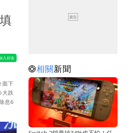
成填
相關
新聞
全面下
步大跌
除息6
Switch 2銷量掉34%也不怕！任