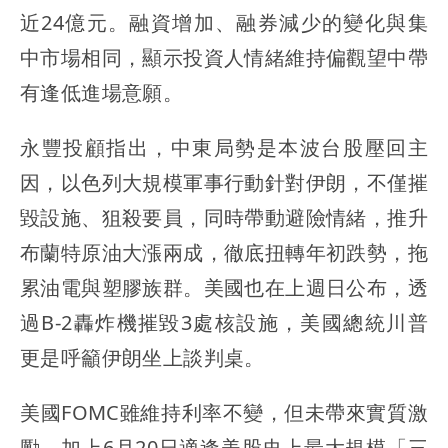
近24億元。融資增加、融券減少的變化與集
中市場相同，顯示投資人情緒維持偏觀望中帶
有逢低進場意願。
永豐投顧指出，中東局勢是本波台股壓回主
因，以色列大規模軍事行動針對伊朗，不僅摧
毀設施、狙殺要員，同時帶動避險情緒，推升
布蘭特原油大漲兩成，徹底扭轉年初跌勢，拖
累油電與塑膠族群。美國也在上週日公布，透
過B-2轟炸機摧毀3處核設施，美國總統川普
更是呼籲伊朗坐上談判桌。
美國FOMC雖維持利率不變，但未帶來實質激
勵，加上6月20日適逢美股史上最大規模「三