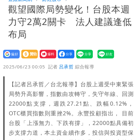
觀望國際局勢變化！台股本週
炸開扁
白海豚發威！內褲掛陽台被吹走 議員神
力守2萬2關卡 法人建議逢低
回1句笑翻10萬人
白海豚不放假「跟巴威差別在這裡」 蔣
布局
萬安：這很清楚標準一致
設為
贊助
我要
偏好
壹蘋
爆料
2025/06/23 00:05
記者
呂承哲
綜合報導
【記者呂承哲／台北報導】台股上週受中東緊張
局勢升高影響，指數由攻轉守，失守年線、回測
22000點支撐，週跌27.21點、跌幅0.12%，
OTC櫃買指數則重挫2%。永豐投顧指出， 目前
台股「上漲無力、下跌有撐」，22000點具備初
步支撐力道，本土資金續作多，投信與投資型保