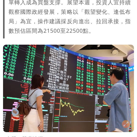
單轉入成為買盤支撐。展望本週，投資人宜持續
觀察國際政經發展，策略以「觀望變化、逢低布
局」為宜，操作建議採反向進出、拉回承接，指
數預估區間為21500至22500點。