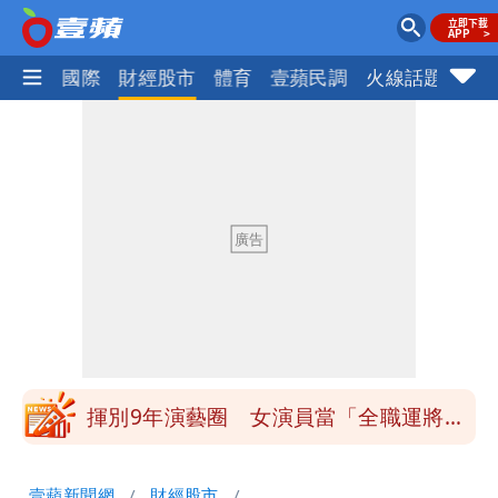
社會
國際
財經股市
體育
壹蘋民調
火線話題
Foc
白海豚發威！內褲掛陽台被吹走 議員神
回1句笑翻10萬人
白海豚不放假「跟巴威差別在這裡」 蔣
萬安：這很清楚標準一致
館長打3劑高端疫苗諷刺「生理食鹽
水」 王浩宇揚言告發
「琵鷺」颱風生成！三颱共舞路徑曝光
揮別9年演藝圈 女演員當「全職運將」
公布收入比拍戲賺更多
他二刷《蜘蛛人》一路劇透 周圍觀眾氣
壹蘋新聞網
財經股市