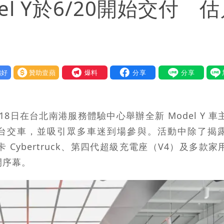
l Y於6/20開始交付 估
好
贊助壹蘋
我要爆料
18日在台北南港服務體驗中心舉辦全新 Model Y 車
式抵台交車，並吸引眾多車迷到場參與。活動中除了揭
卡 Cybertruck、第四代超級充電座（V4）及多款家
開序幕。