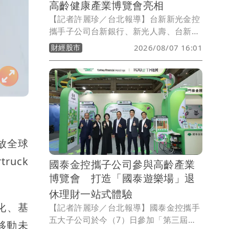
高齡健康產業博覽會亮相
【記者許麗珍／台北報導】台新新光金控
攜手子公司台新銀行、新光人壽、台新證
券今(8日)起至9日參與高齡健康博覽會，
財經股市
2026/08/07 16:01
以「聰明理財存健康，AI守護享樂活」為
核心精神，展示AI醫療預防、健康照護、
聰明理財和智能防詐等主題，透過專業工
具進行健康與經濟的雙軌佈局，打造全方
位金融與健康照護一站式高齡整合方案，
協助建構民眾高齡完美人生。
開放全球
ruck
國泰金控攜子公司參與高齡產業
博覽會 打造「國泰遊樂場」退
休理財一站式體驗
進化、基
【記者許麗珍／台北報導】國泰金控攜手
五大子公司於今（7）日參加「第三屆高
移動未