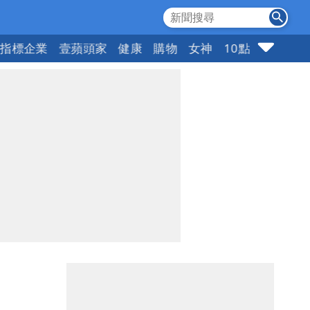
指標企業
壹蘋頭家
健康
購物
女神
10點強打