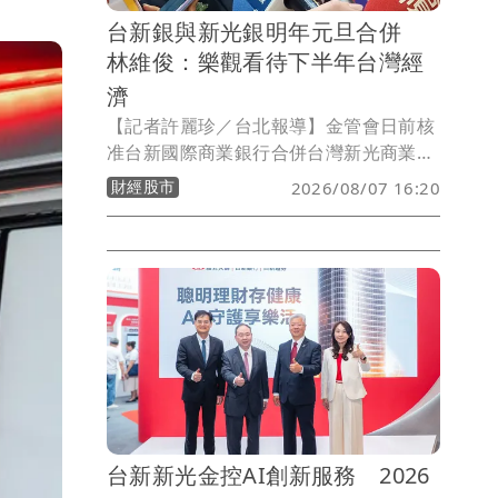
台新銀與新光銀明年元旦合併
林維俊：樂觀看待下半年台灣經
濟
【記者許麗珍／台北報導】金管會日前核
准台新國際商業銀行合併台灣新光商業銀
行。台新新光金控（2887）總經理林維俊
財經股市
2026/08/07 16:20
今表示，未來證券等子公司也將陸續整
合，「希望未來的台新新光金控能夠成為
一家規模更大、各項業務發展更加均衡的
金融集團。」展望下半年，他表示現在資
本市場相當活絡，金融業放款也持續成
長，對台灣經濟抱持樂觀。
台新新光金控AI創新服務 2026