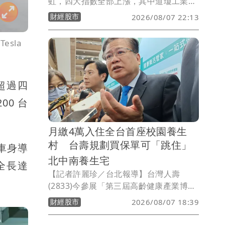
虹，四大指數全部上漲，其中道瓊工業指
數上漲123.93點、標普500指數上漲
財經股市
2026/08/07 22:13
29.72點、那斯達克指數上漲225.08點、
費城半導體指數上漲315.88點。在個股方
esla
面，台積電ADR上漲3.07元或0.73％。
加超過四
00 台
月繳4萬入住全台首座校園養生
村 台壽規劃買保單可「跳住」
車身導
北中南養生宅
全長達
【記者許麗珍／台北報導】台灣人壽
(2833)今參展「第三屆高齡健康產業博覽
會」並首度亮相全台首座校園養生村「中
財經股市
2026/08/07 18:39
信科大養生村」微縮模型。台壽董事長許
舒博表示，只要月繳4 萬即可「拎包入