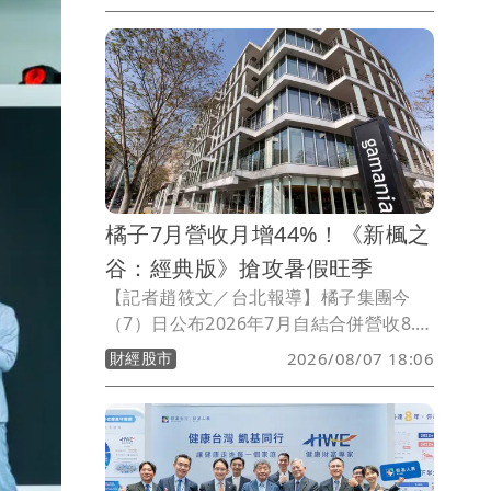
住」且房間內附家具，他另透露台壽已順
利取得台中超巨蛋、高雄澄清湖畔土地以
布局北中南康養版圖，未來研擬單設計結
合住宿權益，台壽保戶享有入住資格或會
員身份且可「跳住」北中南各養生村，打
造銀髮養生村旅遊風新樣貌。
橘子7月營收月增44%！《新楓之
谷：經典版》搶攻暑假旺季
【記者趙筱文／台北報導】橘子集團今
（7）日公布2026年7月自結合併營收8.5
億元，月增44%、年減10%；累計今年前
財經股市
2026/08/07 18:06
7月合併營收52.7億元，較去年同期減少
8%。橘子表示，7月受惠暑期遊戲旺季，
多款主力遊戲陸續推出大型改版及周年活
動，帶動單月營收較6月明顯回升；不
過，由於主力端遊《新楓之谷：經典版》