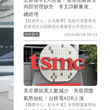
內部管理缺失 李文詳辭董座、
總經理
【財經中心／台北報導】包租代管業者兆
基屋管近日因關係企業爆發公司債兌付爭
議，身為第二大股東的宏碁原本派任法人
財經股市
2026/08/08 00:02
代表李文詳接掌董事長，盼強化公司治
理，但接任僅2天，宏碁7日晚間發布重大
訊息指出，李文詳接手後發現兆基屋管存
在內部管理缺失，因此辭去董事長、法人
董事及總經理等職務，宏碁並同步退出經
營層。
美非農就業人數減少 美股開盤
氣勢如虹！台積電ADR上漲
【國際中心／綜合外電】美股開盤氣勢如