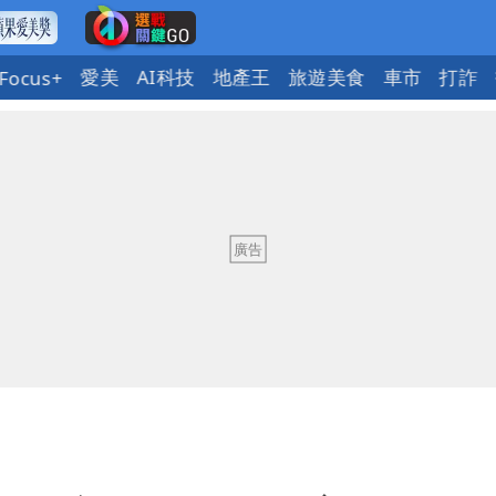
愛美
AI科技
地產王
旅遊美食
車市
打詐
Focus+