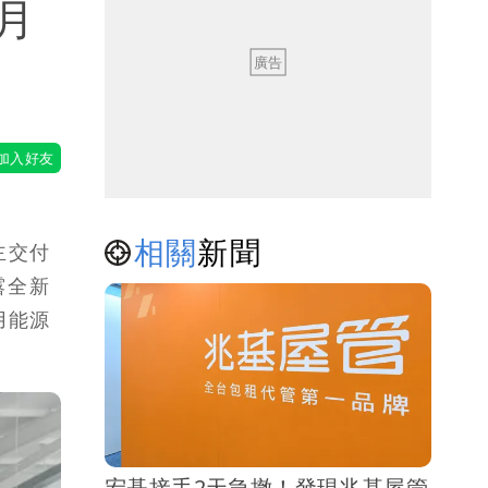
月
相關
新聞
主交付
露全新
用能源
宏碁接手2天急撤！發現兆基屋管