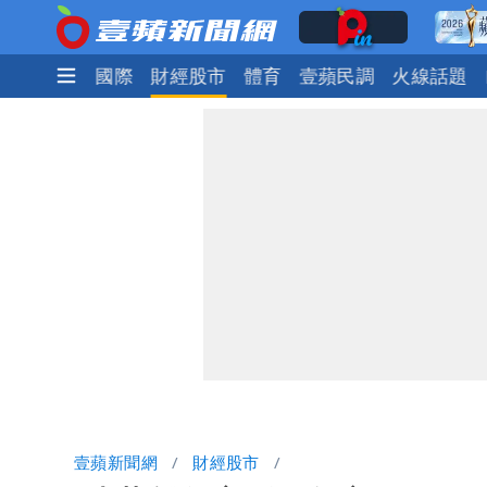
政治
社會
國際
財經股市
體育
壹蘋民調
火線話題
壹蘋新聞網
財經股市