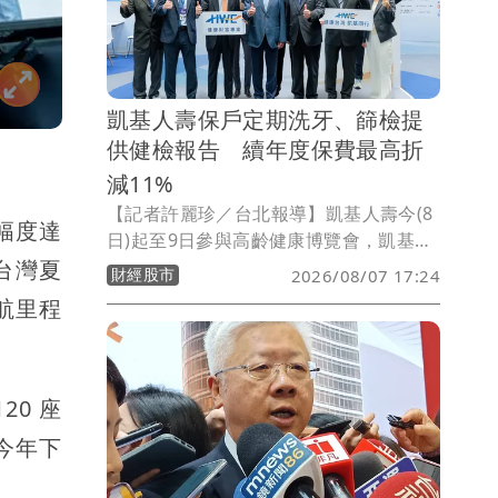
於7月底才正式推出，使今年與去年暑期
改版時程產生基期差異，單月營收仍呈年
減。
凱基人壽保戶定期洗牙、篩檢提
供健檢報告 續年度保費最高折
減11%
【記者許麗珍／台北報導】凱基人壽今(8
幅度達
日)起至9日參與高齡健康博覽會，凱基人
壽表示將健康促進融入商品設計，導入健
升台灣夏
財經股市
2026/08/07 17:24
康促進外溢機制，保戶只要定期完成洗
續航里程
牙、癌症與肝炎篩檢及提供健康檢查報告
等對自身健康有益的項目，即有機會轉化
為續年度保費折減，若再申請電子保單，
最高可享11%續年度保費折減，實踐「越
20 座
健康、越有保障」保險新價值。
今年下