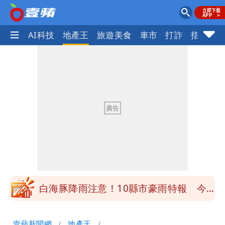
愛美
AI科技
地產王
旅遊美食
車市
打詐
指標企
白海豚降雨注意！10縣市豪雨特報 今
晚至明下午受影響
颱風假來了！連江縣明停班課 竹縣山區
8校停課不停班
穿中國貨內褲逛街「整件掉出裙底」
OL哀號：在同事眼前顏面盡失
「我是台灣人」胸章竟是中國製
Cheap：愛台灣只是發財的口號
白海豚降雨注意！10縣市豪雨特報 今
晚至明下午受影響
颱風假來了！連江縣明停班課 竹縣山區
壹蘋新聞網
地產王