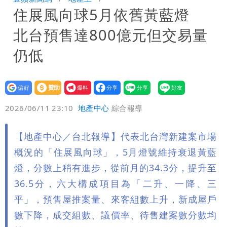
住展風向球5月依舊黃藍燈
8校停課不停班
北台預售達800億元但交易量
仍低
設為
贊助
我要
偏好
壹蘋
爆料
2026/06/11 23:10
地產中心
綜合報導
【地產中心／台北報導】代表北台灣新建案市場
概況的「住展風向球」，5月燈號維持衰退黃藍
燈，分數上稍有進步，從前月的34.3分，提升至
36.5分，六大構成項目為「二升、一降、三
平」，預售屋推案量、來客組數上升，新成屋戶
數下降，成交組數、議價率、待售建案數分數均