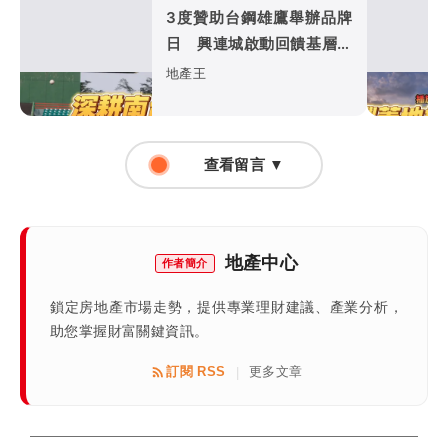
3度贊助台鋼雄鷹舉辦品牌
日 興連城啟動回饋基層棒
球深耕南二都
地產王
查看留言 ▼
地產中心
作者簡介
鎖定房地產市場走勢，提供專業理財建議、產業分析，
助您掌握財富關鍵資訊。
訂閱 RSS
更多文章
|