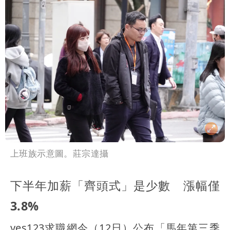
高是這縣市
上班族示意圖。莊宗達攝
下半年加薪「齊頭式」是少數 漲幅僅
3.8%
yes123求職網今（12日）公布「馬年第三季