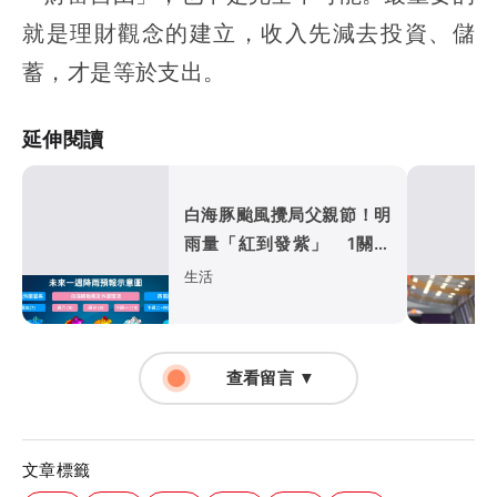
就是理財觀念的建立，收入先減去投資、儲
蓄，才是等於支出。
延伸閱讀
白海豚颱風攪局父親節！明
雨量「紅到發紫」 1關鍵
恐再減弱
生活
查看留言 ▼
文章標籤