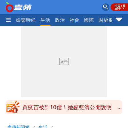
熱門
娛樂時尚
生活
政治
社會
國際
財經股市
體
慈濟被騙10億！陳時中一語成讖 王必
勝：時間久看出睿智
白海豚今下午2點半發海警！陸警機率最
高是這縣市
關之琳爆「奶孫戀」愛上小36歲男模
她親發聲回應了
兆基風暴｜前董座李建成今被檢調約談
最快今晚移送北檢複訊
買疫苗被詐10億！她籲慈濟公開說明
捐款人有權知真相
蔡英文變「台東蔡主委」嚇壞一堆人！他
壹蘋新聞網
生活