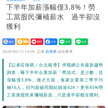
下半年加薪漲幅僅3.8%！勞
驚：戰局變五五波
白海豚颱風攪局父親節！明雨量「紅到發
工當股民彌補薪水 過半卻沒
紫」
女律師詐慈濟10億 坐擁232公斤黃金仍
獲利
接案！同業酸：我輩楷模
明金成離世留下雙胞胎 4歲兒與老師一
設為
贊助
我要
段對話催淚
演習登場！搭雙鐵、航班3大注意事項快
偏好
壹蘋
爆料
2026/06/12 14:06
記者
莊偉祺
綜合報導
看
慈濟遭詐10.6億！網紅揪聲明「疑點重
【記者莊偉祺／台北報導】求職網公布最新趨勢
重」 1細節避而不談
蔣萬安民調只贏5％「現任優勢去哪？」
調查，曝下半年企業加薪「齊頭式」是少數，且
媒體人嘆：真的該緊張了
97萬網紅「肥大叔」驚傳猝逝！最後身
漲幅僅3.8%。徵才方面，每家企業第三季平均
補16人，但均薪破同期紀錄達42K！更有85%勞
影曝 網驚覺不對
慈濟被騙10億！陳時中一語成讖 王必
工當過股民來彌補薪資，只是過半卻都沒獲利。
勝：時間久看出睿智
白海豚今下午2點半發海警！陸警機率最