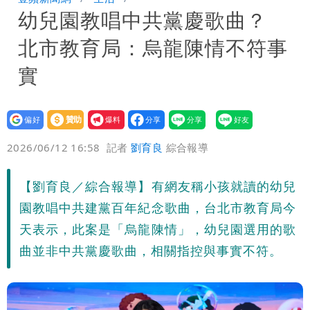
幼兒園教唱中共黨慶歌曲？
每天看診到半夜
慈濟爆世紀大騙局 AIT發文高級酸！他
北市教育局：烏龍陳情不符事
笑：真的很會
白海豚勾到「台灣陸地」了！雙眼牆旋
實
繞 路徑擺盪
醫學教授林慶順意外離世 女兒沉痛證實
設為
贊助
我要
偏好
壹蘋
爆料
2026/06/12 16:58
記者
劉育良
綜合報導
【劉育良／綜合報導】有網友稱小孩就讀的幼兒
園教唱中共建黨百年紀念歌曲，台北市教育局今
天表示，此案是「烏龍陳情」，幼兒園選用的歌
曲並非中共黨慶歌曲，相關指控與事實不符。