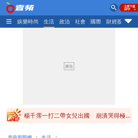
熱門
娛樂時尚
生活
政治
社會
國際
財經股市
體
白海豚勾到「台灣陸地」了！雙眼牆旋
繞 路徑擺盪
醫學教授林慶順意外離世 女兒沉痛證實
最低0元！超商飲品好康快看 優惠組一
次可買27杯
白海豚今防豪雨、38度高溫！雙眼牆致
「海豚跳」
楊千霈一打二帶女兒出國 崩潰哭得極狼
狽
名醫「掛蔣萬安布條」被出征！他大笑：
壹蘋新聞網
生活