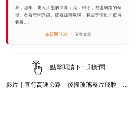
我，那年，走入油墨的世界；我，如今，遊盪網路的領
域。看著奇聞異談、聽著詭辯欺瞞，有些事情似乎值得
看看....
訂閱 RSS
更多文章
|
點擊閱讀下一則新聞
影片｜直行高速公路「後擋玻璃整片飛脫」 後車慘遭比亞迪擊落