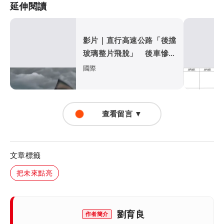
延伸閱讀
影片｜直行高速公路「後擋
玻璃整片飛脫」 後車慘遭
比亞迪擊落
國際
查看留言 ▼
文章標籤
把未來點亮
劉育良
作者簡介