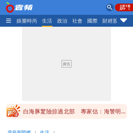
熱門
娛樂時尚
生活
政治
社會
國際
財經股市
體
「楊承勳」名字終於公開！被害人父淚喊
「終於能交代」 捐500萬獎學金延續愛
白海豚颱風逼近！鄭明典示警「恐遇黑潮
變強」 路徑分歧藏警訊：不利強度維持
高希均辭世享耆壽90歲 畢生推動閱讀
與進步觀念
內馬爾開到「寶可夢神包」後徹底入坑
砸重金再買一整桌卡盒
白海豚驚險掠過北部 專家估：海警明發
布 陸警可能相對低
「楊承勳」名字終於公開！被害人父淚喊
壹蘋新聞網
生活