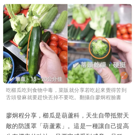
吃櫛瓜吃到食物中毒，菜販就分享若吃起來覺得苦到
舌頭發麻就要趕快丟掉不要吃。翻攝自廖炯程臉書
廖炯程分享，櫛瓜是葫蘆科，天生自帶抵禦天
敵的防護罩「葫蘆素」。這是一種讓自己提高