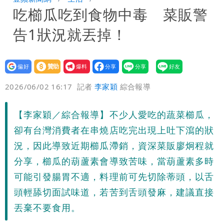
吃櫛瓜吃到食物中毒 菜販警
「終於能交代」 捐500萬獎學金延續愛
白海豚颱風逼近！鄭明典示警「恐遇黑潮
告1狀況就丟掉！
變強」 路徑分歧藏警訊：不利強度維持
設為
贊助
我要
偏好
壹蘋
爆料
2026/06/02 16:17
記者
李家穎
綜合報導
【李家穎／綜合報導】不少人愛吃的蔬菜櫛瓜，
卻有台灣消費者在串燒店吃完出現上吐下瀉的狀
況，因此導致近期櫛瓜滯銷，資深菜販廖炯程就
分享，櫛瓜的葫蘆素會導致苦味，當葫蘆素多時
可能引發腸胃不適，料理前可先切除蒂頭，以舌
頭輕舔切面試味道，若苦到舌頭發麻，建議直接
丟棄不要食用。