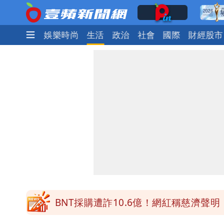
焦點
熱門
娛樂時尚
生活
政治
社會
國際
財經股市
白海豚最快下午海警！大雨襲7縣市 
明金成離世留下雙胞胎 4歲兒與老師
演習登場！搭雙鐵、航班3大注意事項
職業爸爸5.5年沒加薪！父親節最不期
BNT採購遭詐10.6億！網紅稱慈濟聲