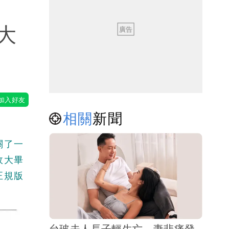
大
相關
新聞
關了一
政大畢
正規版
台玻夫人長子輕生亡 妻悲痛發