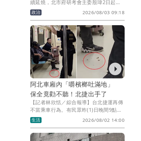
續延燒，北市府研考會主委殷瑋2日起在
臉書連發4篇貼文，針對台糖5月即驗出中
政治
2026/08/03 09:18
聯供應的粗油含有一級致癌物苯駢芘
（BaP）超標一事，質疑台糖與經濟部明
知毒油問題卻未主動通報，痛批政府「毒
油不通報、毒油不下架」，更直言「這個
政府不能要了」。
阿北車廂內「嚼檳榔吐滿地」
保全竟勸不聽！北捷出手了
【記者林欣恬／綜合報導】台北捷運再傳
不當乘車行為。有民眾昨(1)日晚間9點在
松山新店線（綠線）、中正紀念堂往西門
生活
2026/08/02 14:00
方向，拍下一名中年男性乘客在捷運車廂
內嚼食檳榔的畫面。該名男子不僅無視站
在前方的保全人員勸導，還持續咀嚼並將