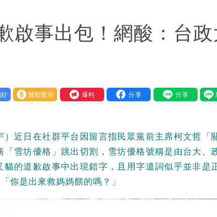
例 寄生蟲污染惹禍（壹蘋10點強打）
歉啟事出包！網酸：台政
」媒體人嘆：真的該緊張了
蔣萬安、柯文哲都該道歉
鄭明典曝後續變化
好
贊助壹蘋
我要爆料
身影曝 網驚覺不對
」：不像被害人
宇）近日在社群平台因留言指民眾黨前主席柯文哲「
局」！網朝聖翻車文笑了
商「雪坊優格」跳出切割，雪坊優格號稱是由台大、
叉貓的道歉啟事中出現錯字，且用字遣詞似乎並非是
必勝：時間久看出睿智
：「你是出來救媽媽餵的嗎？」
2人身體卻僵硬」