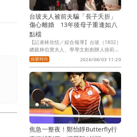
台玻夫人被前夫騙「長子夭折」
傷心離婚 13年後母子重逢如八
點檔
【記者林欣恬／綜合報導】台玻（1802）
總裁林伯實夫人、學學文創創辦人徐莉
玲，近日傳出長子徐子翔今年初不幸離
娛樂時尚
2026/08/03 11:20
世，令人唏噓。而鮮為人知的是，徐莉玲
與徐子翔的母子情，歷經一段宛如八點檔
般的曲折人生，因前夫留子不維持婚姻，
騙她「兒子夭折」，讓她傷心離婚返台，
未料這對母子竟在13年後意外重逢相認。
焦急一整夜！鄭怡靜Butterfly行