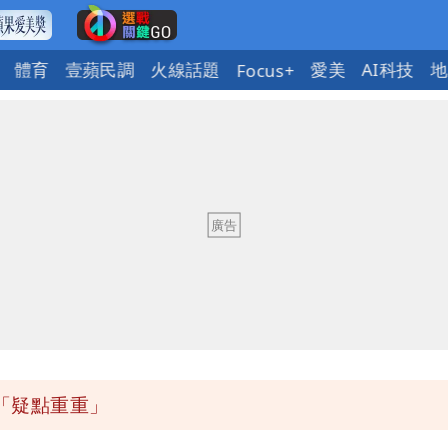
體育
壹蘋民調
火線話題
愛美
AI科技
地
Focus+
明恐發陸警
一段對話催淚
快看
待禮物曝
明「疑點重重」