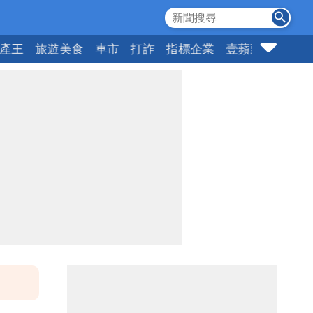
產王
旅遊美食
車市
打詐
指標企業
壹蘋頭家
健康