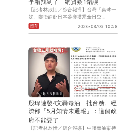
李箱找到了 網質疑1錯誤
【記者林欣恬／綜合報導】台灣「桌球一
姊」鄭怡靜赴日本參賽搭乘全日空
（ANA）NH852航班，從台北松山機場飛
體育
2026/08/03 10:58
往東京羽田機場，抵達後卻發現行李箱疑
似遭同班機旅客誤拿，由於行李內裝有此
次參賽的重要裝備，教練鄭佳奇緊急透過
社群平台發文協尋，希望對方發現後能盡
快歸還。鄭佳奇在今(3)日稍早在社群平台
發文報平安，表示經廣大網友協助轉發
後，航空公司已於上午10時許順利聯繫到
誤拿行李的旅客，並將儘速把行李送往指
定地點。
殷瑋連發4文轟毒油 批台糖、經
濟部「5月知情未通報」：這個政
府不能要了
【記者林欣恬／綜合報導】中聯毒油案持