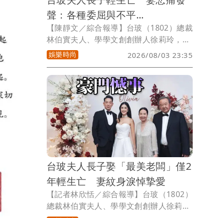
聲：各種委屈與不平...
【陳靜文／綜合報導】台玻（1802）總裁
林伯實夫人、學學文創創辦人徐莉玲，日
前因烏龍發文聲援張柏芝、砲轟王菲與謝
娛樂時尚
2026/08/03 23:35
霆鋒，引發關注，今傳出徐莉玲今年初歷
經喪子之痛，50多歲長子徐子翔於春節期
間輕生亡，家屬低調治喪，消息直到今日
才曝光。徐子翔的妻子譚以欣，今天悲痛
在社群發聲，中文提到「過去我們一起面
對各種委屈與不平，最後你選擇先離開，
我則只能選擇安靜」，再度引發外界議論
與揣測。
台玻夫人長子娶「最美老闆」僅2
年輕生亡 妻紋身淚悼摯愛
【記者林欣恬／綜合報導】台玻（1802）
總裁林伯實夫人、學學文創創辦人徐莉
玲，日前因在社群平台發文聲援張柏芝並