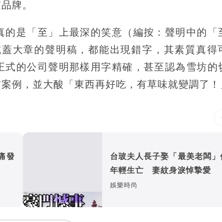
家品牌。
真的是「至」上最深的笑意（編按：聲明中的「
式蓋大章的聲明稿，都能出現錯字，其素質真得
正式的公司聲明那樣用字精確，甚至認為雪坊的
材案例，並大酸「東西再好吃，有草味就變調了！
痛發
台玻夫人長子娶「最美老闆」
年輕生亡 妻紋身淚悼摯愛
娛樂時尚