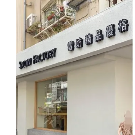
白海豚最快下午海警！大雨襲7縣市 
明金成離世留下雙胞胎 4歲兒與老師