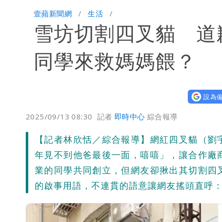
吃生菜爆致命危機！美國激增2.2萬病
壹蘋新聞網
生活
雪坊切割四叉貓 道
蔣萬安民調只贏5％「現任優勢去哪？
昔嗆「相信慈濟還民進黨？」她點名：
同學來救媽媽餵？
白海豚游進溫暖海域 對流一夕復活！
設為偏
97萬網紅「肥大叔」驚傳猝逝！最後
2025/09/13 08:30
記者
即時中心
綜合報導
慈濟遭詐10億！律師看聲明揪「3點怪
【記者林欣恬／綜合報導】網紅四叉貓（劉
藍昔狂譙擋疫苗 慈濟真變「世紀大騙
年見不到他爸最後一面，嘻嘻」，讓合作廠
業的同學共同創立，但網友卻揪出其切割四
慈濟被騙10億！陳時中一語成讖 王
的啟事用語，不連貫的語意讓網友搖頭直呼
老公外遇修復內幕！欣西亞曬牽手照「