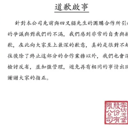
明恐發陸警
一段對話催淚