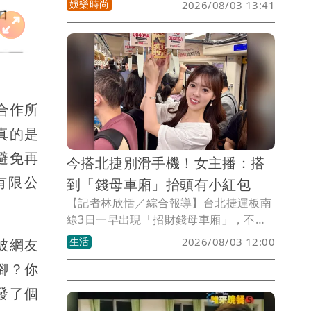
娛樂時尚
2026/08/03 13:41
點名王菲、謝霆鋒，引發外界關注，其貼
文雖已刪除，但風波未歇。如今傳出徐莉
玲今年初歷經白髮人送黑髮人的重大打
擊，長子徐子翔於春節期間驟然離世，享
年50多歲，家屬低調治喪，消息直到近日
才曝光。而妻子譚以欣在痛失丈夫後，於
合作所
今年的白色情人節曝光疑似為丈夫紋身的
真的是
照片，之後雖陸續走訪美國洛杉磯、日本
東京，近日還和女性友人遊行歐洲，但發
避免再
今搭北捷別滑手機！女主播：搭
文仍滿是對摯愛的想念，令人傷感莫名。
有限公
到「錢母車廂」抬頭有小紅包
【記者林欣恬／綜合報導】台北捷運板南
線3日一早出現「招財錢母車廂」，不少
通勤族搭車時意外發現車廂內懸掛著小紅
生活
2026/08/03 12:00
被網友
包，直呼「早八的小確幸」。有女主播在
腳？你
社群平台分享，自己幸運搭到招財錢母車
廂，提醒搭乘板南線的民眾「別一直低頭
發了個
滑手機，抬頭就有小紅包」，不少人留言