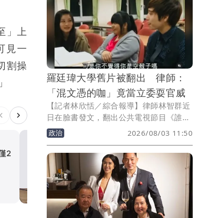
分享自己也成功拿到錢母。
至」上
可見一
切割操
羅廷瑋大學舊片被翻出 律師：
」
「混文憑的咖」竟當立委耍官威
【記者林欣恬／綜合報導】律師林智群近
日在臉書發文，翻出公共電視節目《誰來
晚餐》過去曾拍攝國民黨立委羅廷瑋的內
政治
2026/08/03 11:50
容，批評羅廷瑋的大學求學經歷及問政表
現，直言對方是「混文憑的咖」，卻一路
僅2
今搭北捷別滑手機！女主播
當選台中市議員、立法委員。他更諷刺表
到「錢母車廂」抬頭有小紅包
示，「真的是感謝台中市民的水準」，讓
生活
這樣的咖在國會耍官威。