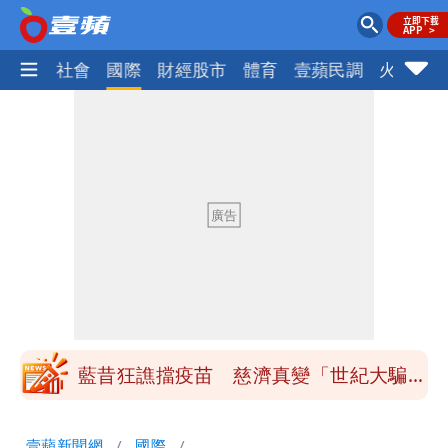
政治
社會
國際
財經股市
體育
壹蘋民調
火線話
白海豚最快下午海警！大雨襲7縣市 明
恐發陸警
97萬網紅「肥大叔」驚傳猝逝！最後身
影曝光 網驚覺不對勁
違約交割拉警報！金管會擬改制 違約1
次恐圈存
慈濟遭詐10億！律師看聲明揪「3點
怪」：不像被害人
藍昔狂譙擋疫苗 慈濟真變「世紀大騙
局」！網朝聖翻車文笑了
川普出重手！禁中國機器人、逆變器進
壹蘋新聞網
國際