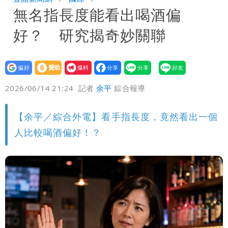
無名指長度能看出喝酒偏
口 防北京滲透供應鏈
慈濟被騙10億！陳時中一語成讖 王必
好？ 研究揭奇妙關聯
勝：時間久看出睿智
白海豚路徑「搖擺」 暴風圈估擦沿岸！
可能籠罩4縣市
白海豚4個關鍵時間點！專家：明晚起風
設為
贊助
我要
偏好
壹蘋
爆料
2026/06/14 21:24
記者
余平
綜合報導
雨最大
老公外遇修復內幕！欣西亞曬牽手照「2
人身體卻僵硬」
白海豚最快下午海警！大雨襲7縣市 明
【余平／綜合外電】看手指長度，竟然看出一個
人比較喝酒偏好！？
恐發陸警
97萬網紅「肥大叔」驚傳猝逝！最後身
影曝光 網驚覺不對勁