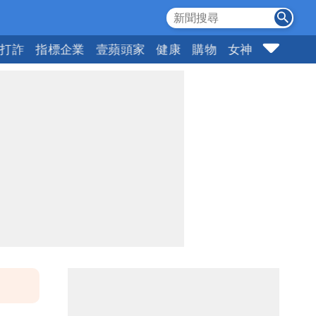
打詐
指標企業
壹蘋頭家
健康
購物
女神
10點強打