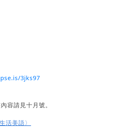
.pse.is/3jks97
整內容請見十月號。
 生活美語〉