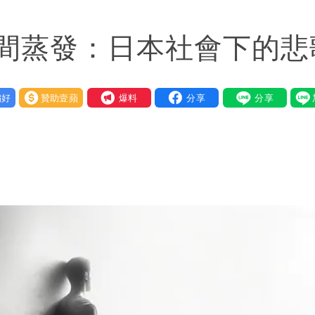
間蒸發：日本社會下的悲
好
贊助壹蘋
我要爆料