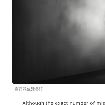
壹蘋派生活美語
Although the exact number of missin