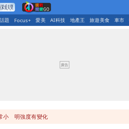
話題
愛美
AI科技
地產王
旅遊美食
車市
Focus+
 重課俄羅斯500%關稅
常小 明強度有變化
盪 這幾區飆豪雨
 重課俄羅斯500%關稅
常小 明強度有變化