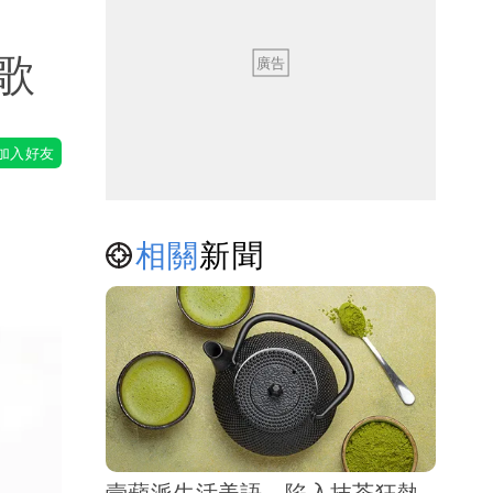
歌
相關
新聞
壹蘋派生活美語 陷入抹茶狂熱