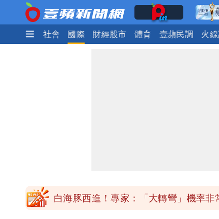
生活
政治
社會
國際
財經股市
體育
壹蘋民調
火線
「最挺台議員」遺作！美參院通過制裁案
白海豚西進！專家：「大轉彎」機率非
「白海豚」雨炸8縣市！逼近台灣恐擺
「最挺台議員」遺作！美參院通過制裁案
白海豚西進！專家：「大轉彎」機率非