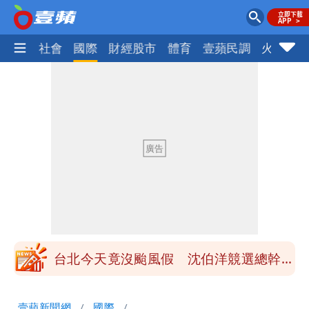
政治
社會
國際
財經股市
體育
壹蘋民調
火線話
姜厚任女友3碩1博都在騙？ 精神科醫
師：「幻謊者」無法治
民間採購BNT源頭 鄭運鵬：有群人故意
「洗腦台灣人兩觀念」
女生一對A錯了嗎？環法女子自由車賽
男裁判勒令女選手「解衣」檢查
有人利用「上人」掏空慈濟？ 張景森提2
建議：這是保護慈濟
台北今天竟沒颱風假 沈伯洋競選總幹事
痛罵「蔣萬安無能無恥」
姜厚任自爆「和女友前夫是好友」 駁斥
壹蘋新聞網
國際