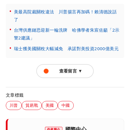
美最高院裁關稅違法 川普揚言再加碼！賴清德說話
了
台灣供應鏈恐迎新一輪洗牌 哈佛學者朱宸佐籲「2示
警2建議」
瑞士獲美國關稅大幅減免 承諾對美投資2000億美元
查看留言 ▼
文章標籤
川普
貿易戰
美國
中國
國際中心
作者簡介