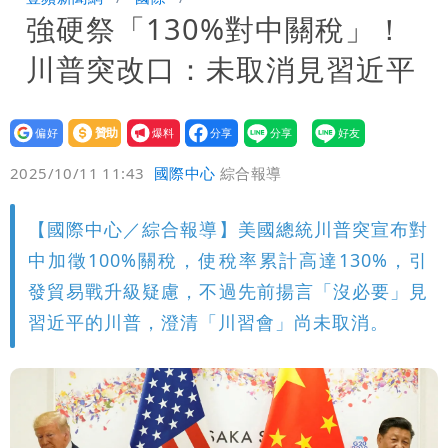
強硬祭「130%對中關稅」！
小三傳言：你在講三小？
姜厚任女友3碩1博都在騙？ 精神科醫
川普突改口：未取消見習近平
師：「幻謊者」無法治
民間採購BNT源頭 鄭運鵬：有群人故意
「洗腦台灣人兩觀念」
設為
贊助
我要
偏好
壹蘋
爆料
2025/10/11 11:43
國際中心
綜合報導
【國際中心／綜合報導】美國總統川普突宣布對
中加徵100%關稅，使稅率累計高達130%，引
發貿易戰升級疑慮，不過先前揚言「沒必要」見
習近平的川普，澄清「川習會」尚未取消。