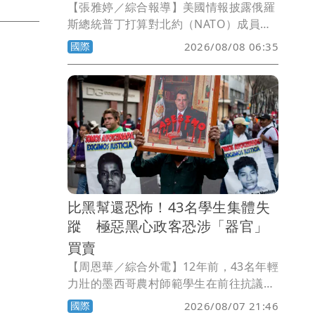
【張雅婷／綜合報導】美國情報披露俄羅
斯總統普丁打算對北約（NATO）成員國
發動攻擊，震驚歐洲，美國總統川普正醞
國際
2026/08/08 06:35
釀對俄羅斯實施嚴厲制裁，課徵高達
500%的關稅，如今法案已經在聯邦參議
院表決通過。
比黑幫還恐怖！43名學生集體失
蹤 極惡黑心政客恐涉「器官」
買賣
【周恩華／綜合外電】12年前，43名年輕
力壯的墨西哥農村師範學生在前往抗議政
府貪腐無能的途中，遭到警察攔下，警方
國際
2026/08/07 21:46