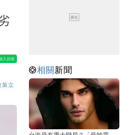
劣
相關
新聞
政策立
台海恐有重大變局？「最帥靈