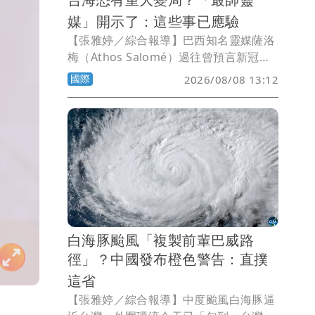
媒」開示了：這些事已應驗
【張雅婷／綜合報導】巴西知名靈媒薩洛
梅（Athos Salomé）過往曾預言新冠肺
炎及伊莉莎白女王二世逝世而聲名大噪，
國際
2026/08/08 13:12
近日他宣稱，去年底公布的2026年預言2
件事已成真，另一項準備應驗，而他也點
名台海將出現重大變局。
白海豚颱風「複製前輩巴威路
徑」？中國發布橙色警告：直撲
這省
【張雅婷／綜合報導】中度颱風白海豚逼