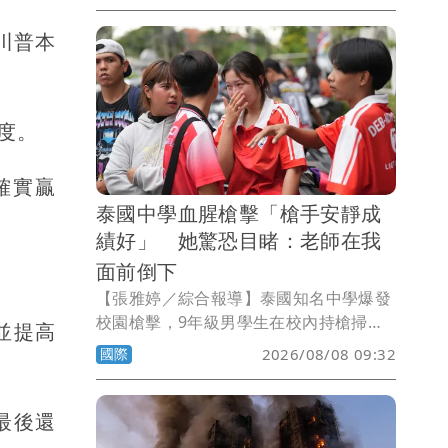
可完成165種動作與姿勢，引發外界關
川普本
注。
度。
確實贏
泰國中學血腥槍擊「槍手安靜成
績好」 她驚恐目睹：老師在我
面前倒下
【張雅婷／綜合報導】泰國知名中學爆發
校園槍擊，9年級男學生在校內持槍掃
並提高
射，殺害7人後自戕，另有超過30人受
國際
2026/08/08 09:32
傷，震驚各界。媒體披露，男學生在校成
績優秀，看不出來有攻擊性，不過獨來獨
往，逞凶過程中鎖定教職員下手，最後飲
最後還
彈自盡。