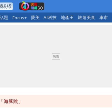
話題
愛美
AI科技
地產王
旅遊美食
車市
Focus+
繞 路徑擺盪
大帥哥
實
次可買27杯
「海豚跳」