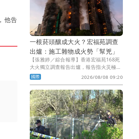
，他告
一根菸頭釀成大火？宏福苑調查
出爐：施工雜物成火勢「幫兇」
【張雅婷／綜合報導】香港宏福苑168死
大火獨立調查報告出爐，報告指火災極可
能是由菸頭引燃可燃物料，加上施工期間
國際
2026/08/08 09:20
堆積大量易燃雜物，助長火勢迅速蔓延，
才釀成慘劇。