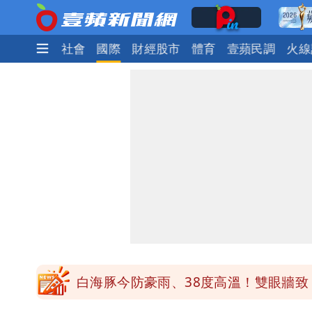
生活
政治
社會
國際
財經股市
體育
壹蘋民調
火線
白海豚勾到「台灣陸地」了！雙眼牆旋
王世堅抱兒舊照曝光！網友驚：年輕是
醫學教授林慶順意外離世 女兒沉痛證
最低0元！超商飲品好康快看 優惠組一
白海豚今防豪雨、38度高溫！雙眼牆致