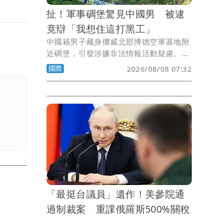
扯！軍事碉堡驚見中國男 被逮
竟辯「我想住這打黑工」
中國籍男子藏身挪威北部博德空軍基地附
近碉堡，引發涉嫌非法情報活動疑慮。挪
威政府以違反簽證規定及逾期居留為由，
國際
2026/08/08 07:32
將男子驅逐出境。
「最挺台議員」遺作！美參院通
過制裁案 重課俄羅斯500%關稅