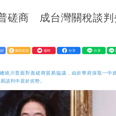
狼狽
普磋商 成台灣關稅談判
：每天看診到半夜
他笑：真的很會
繞 路徑擺盪
好
贊助壹蘋
我要爆料
大帥哥
總統川普面對面磋商貿易協議，由於華府採取一中
貿易談判中居於劣勢。