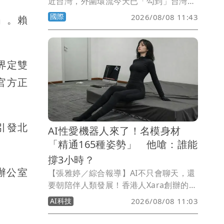
近台灣，外圍環流今天已「勾到」台灣陸
地，不過大方向仍以西進登陸中國為主。
國際
2026/08/08 11:43
」。賴
中國氣象台預估，白海豚路徑可能複製上
月強颱巴威，再度從浙江沿海登陸。
新界定雙
官方正
引發北
AI性愛機器人來了！名模身材
「精通165種姿勢」 他嗆：誰能
撐3小時？
辦公室
【張雅婷／綜合報導】AI不只會聊天，還
要朝陪伴人類發展！香港人Xara創辦的
Somnia Lab，近期推出「AI性愛機器
AI科技
2026/08/08 11:03
人」，主打仿真人外表以及自由靈活的機
械結構，除了能與人類對話交流，更號稱