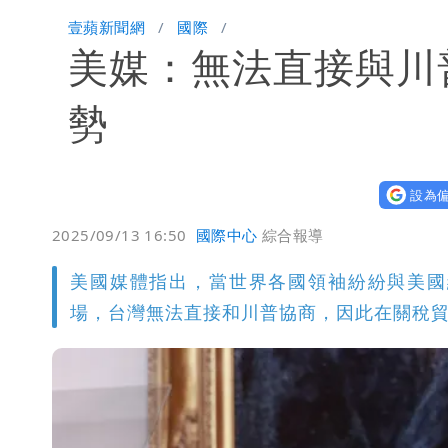
楊千霈一打二帶女兒出國 崩潰哭得極
壹蘋新聞網
國際
美媒：無法直接與川
名醫「掛蔣萬安布條」被出征！他大笑
慈濟爆世紀大騙局 AIT發文高級酸！
勢
白海豚勾到「台灣陸地」了！雙眼牆旋
設為偏
王世堅抱兒舊照曝光！網友驚：年輕是
2025/09/13 16:50
國際中心
綜合報導
美國媒體指出，當世界各國領袖紛紛與美國
場，台灣無法直接和川普協商，因此在關稅