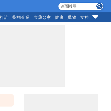
打詐
指標企業
壹蘋頭家
健康
購物
女神
10點強打