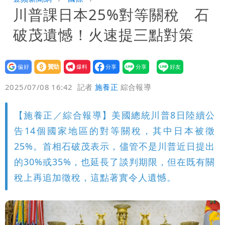
川普課日本25%對等關稅 石
他崩潰喊完蛋
黑面嫁女席開200桌搞成演唱會 她嫌高
破茂遺憾！火速提三點對策
調轉為感動「這是他愛我的方式」
以色列媒體驚爆：伊朗最高領袖緊急送醫
台北山區升級「大豪雨」！基隆北海岸逢
設為
贊助
我要
偏好
壹蘋
爆料
2025/07/08 16:42
記者
施養正
綜合報導
大潮 恐海水倒灌
澎湖13兒女擠住10坪屋 媽帶補助款離
家！縣府出手了
經紀人強吻女藝人「我又沒伸舌頭」 連
【施養正／綜合報導】美國總統川普8日陸續公
告14個國家地區的對等關稅，其中日本被徵
法官都怒了：相當噁心
桃園復興宣布今停班課！全台放假情形一
25%。首相石破茂表示，儘管不是川普近日提出
的30%或35%，也延長了談判期限，但在既有關
次看
慈濟遭詐10億 他點名顏博文下台：認
稅上再追加徵稅，這點著實令人遺憾。
錯有那麼難嗎？
颱風相當有感！海警持續到明晨 北部風
雨這時才變小
五月天冠佑20歲女兒「遭AI假造不雅影