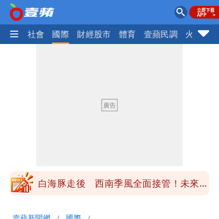
政治
社會
國際
財經股市
體育
壹蘋民調
火線話
最新風雨預測！今天「9地區」達停班課
標準
姜厚任女友3碩1博都在騙？ 精神科醫
師：「幻謊者」無法治
木瓜霞｜姜厚任戀上奇女子撞哏「香港爺
孫戀」 75歲男星傻淪小王一場空
離核戰更近？美軍擬鬆綁川普動用戰術性
核武
白海豚走後 西南季風全面接管！未來一
周溼答答
Tim哥慘成淹水戶 貨物及電腦全泡水！
壹蘋新聞網
國際