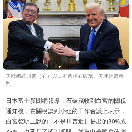
像」 憤怒發聲：已截圖
最新風雨預測！今天「9地區」達停班課
標準
姜厚任女友3碩1博都在騙？ 精神科醫
師：「幻謊者」無法治
美國總統川普（右）與日本首相石破茂。美聯社資料
照
日本富士新聞網報導，石破茂收到白宮的關稅
通知後，在關稅談判小組的工作會議上表示，
白宮聲明上說的，不是川普近日提出的30%或
35%，也延長了談判期限。並重申美國會依照