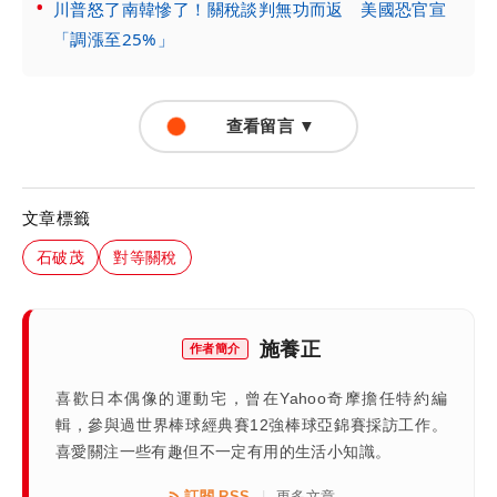
川普怒了南韓慘了！關稅談判無功而返 美國恐官宣
「調漲至25%」
查看留言 ▼
文章標籤
石破茂
對等關稅
施養正
作者簡介
喜歡日本偶像的運動宅，曾在Yahoo奇摩擔任特約編
輯，參與過世界棒球經典賽12強棒球亞錦賽採訪工作。
喜愛關注一些有趣但不一定有用的生活小知識。
訂閱 RSS
更多文章
|