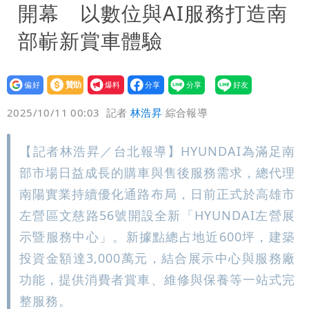
開幕 以數位與AI服務打造南
部嶄新賞車體驗
設為
贊助
我要
偏好
壹蘋
爆料
2025/10/11 00:03
記者
林浩昇
綜合報導
【記者林浩昇／台北報導】HYUNDAI為滿足南
部市場日益成長的購車與售後服務需求，總代理
南陽實業持續優化通路布局，日前正式於高雄市
左營區文慈路56號開設全新「HYUNDAI左營展
示暨服務中心」。新據點總占地近600坪，建築
投資金額達3,000萬元，結合展示中心與服務廠
功能，提供消費者賞車、維修與保養等一站式完
整服務。