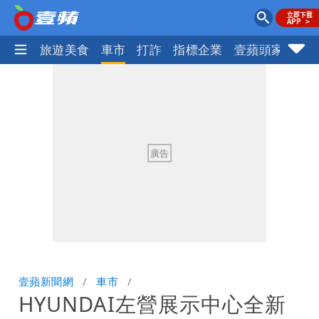
地產王
旅遊美食
車市
打詐
指標企業
壹蘋頭家
健
壹蘋新聞網
車市
HYUNDAI左營展示中心全新