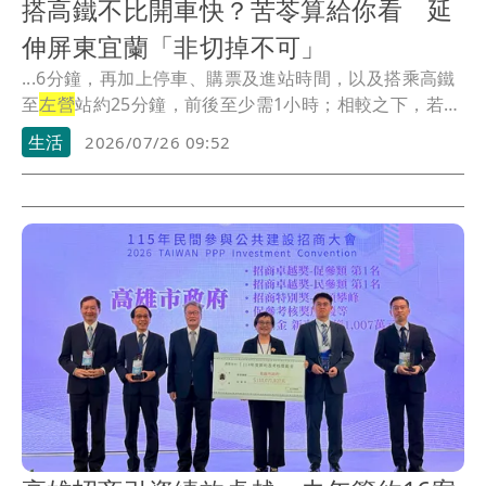
搭高鐵不比開車快？苦苓算給你看 延
伸屏東宜蘭「非切掉不可」
...6分鐘，再加上停車、購票及進站時間，以及搭乘高鐵
至
左營
站約25分鐘，前後至少需1小時；相較之下，若
直...
生活
2026/07/26 09:52