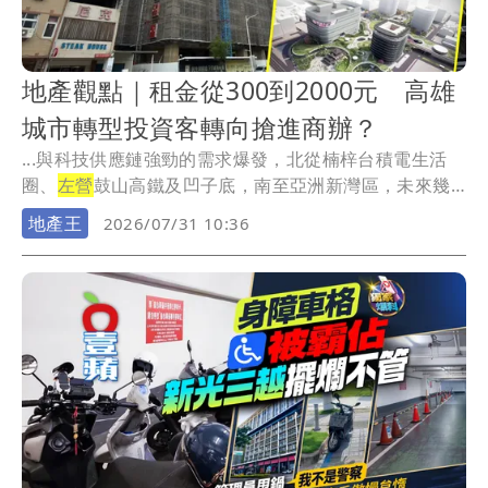
地產觀點｜租金從300到2000元 高雄
城市轉型投資客轉向搶進商辦？
...與科技供應鏈強勁的需求爆發，北從楠梓台積電生活
圈、
左營
鼓山高鐵及凹子底，南至亞洲新灣區，未來幾
年總計...
地產王
2026/07/31 10:36