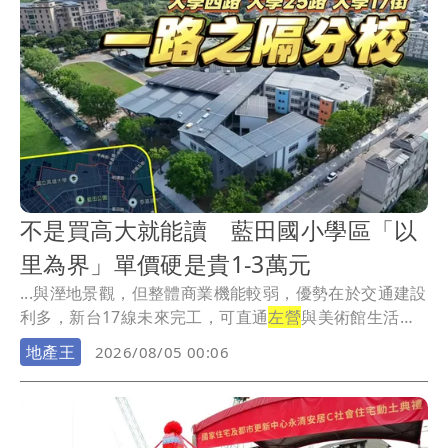
戰等科目，強化部隊實戰應處能力。
不是買高大就能讀 藍田國小學區「以
里為界」單價硬是貴1-3萬元
...與溼地景觀，但整體商業機能較弱，優勢在於交通建設
利多，新台17線未來完工，可直通
左營
與美術館生活
圈。
地產王
2026/08/05 00:06