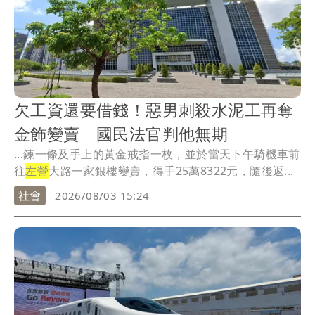
欠工資還要借錢！惡男刺殺水泥工再奪
金飾變賣 國民法官判他無期
...鍊一條及手上的黃金戒指一枚，並於當天下午騎機車前
往
左營
大路一家銀樓變賣，得手25萬8322元，隨後返...
社會
2026/08/03 15:24