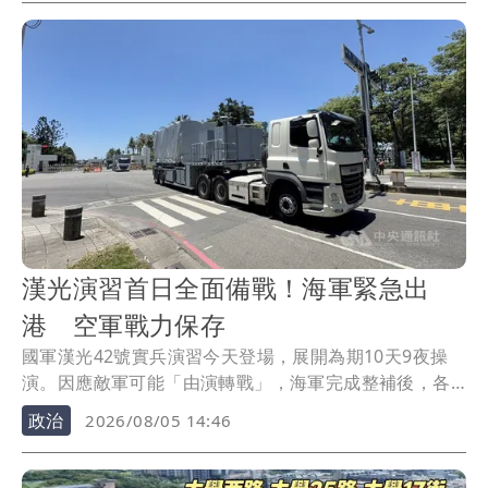
漢光演習首日全面備戰！海軍緊急出
港 空軍戰力保存
國軍漢光42號實兵演習今天登場，展開為期10天9夜操
演。因應敵軍可能「由演轉戰」，海軍完成整補後，各
式艦艇緊急出港前往疏泊區，機動雷達及飛彈車組進駐
政治
2026/08/05 14:46
戰術位置待命；空軍戰機同步戰備轉場實施戰力保存，
防空部隊也全面完成戰備部署。演習將依序驗證備戰部
署、戰力防護與保存、聯合反登陸、縱深防禦及持久作