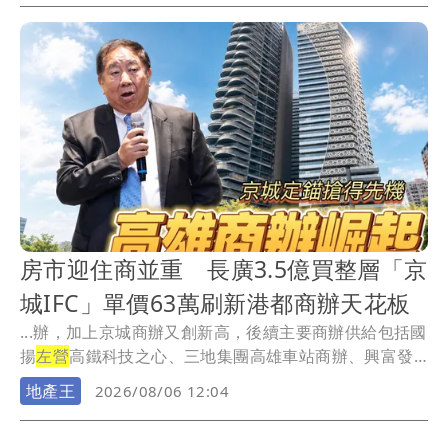
房市迎住商並重 長廣3.5億買整層「京
城IFC」單價63萬刷新港都商辦天花板
...辦，加上京城商辦又創新高，後續主要商辦供給包括國
揚
左營
高鐵科技之心、三地集團高雄車站商辦、興富發
特貿...
地產王
2026/08/06 12:04