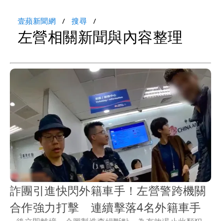
壹蘋新聞網
搜尋
左營相關新聞與內容整理
詐團引進快閃外籍車手！左營警跨機關
合作強力打擊 連續擊落4名外籍車手