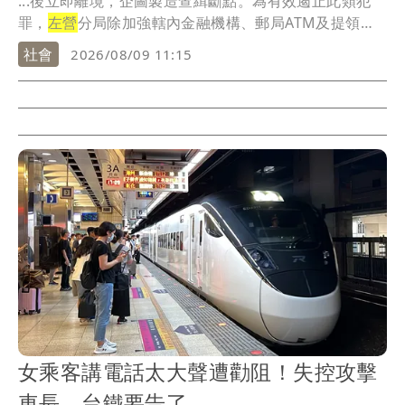
...後立即離境，企圖製造查緝斷點。為有效遏止此類犯
罪，
左營
分局除加強轄內金融機構、郵局ATM及提領熱
點巡...
社會
2026/08/09 11:15
女乘客講電話太大聲遭勸阻！失控攻擊
車長 台鐵要告了