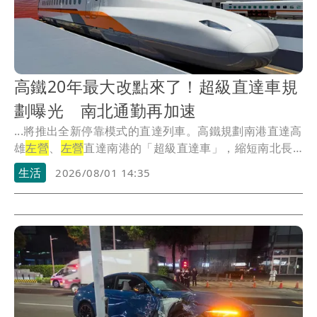
高鐵20年最大改點來了！超級直達車規
劃曝光 南北通勤再加速
...將推出全新停靠模式的直達列車。高鐵規劃南港直達高
雄
左營
、
左營
直達南港的「超級直達車」，縮短南北長
途旅...
生活
2026/08/01 14:35