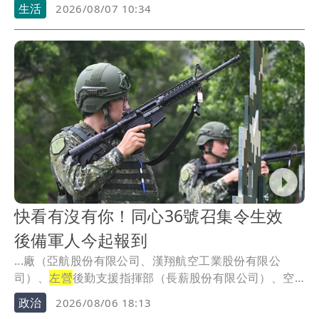
辦「行動網路降速演練」，屆時區域內行動網路均會受
生活
2026/08/07 10:34
到影響，交通部提醒搭雙鐵、飛機航班前須注意3大事
項。
快看有沒有你！同心36號召集令生效
後備軍人今起報到
...廠（亞航股份有限公司、漢翔航空工業股份有限公
司）、
左營
後勤支援指揮部（長薪股份有限公司）、空
軍松山指...
政治
2026/08/06 18:13