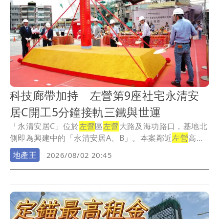
科技廊帶加持 左營第9座社宅永清安
居C開工5分鐘接軌三鐵與世運
「永清安居C」位於
左營
區
左營
大路及海功路口，基地北
側即為興建中的「永清安居A、B」。本案鄰近
左營
高
中...
地產王
2026/08/02 20:45