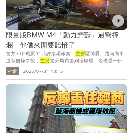
限量版BMW M4「動力野獸」過彎撞
爛 他借來開要賠慘了
警方30日晚間11時許接獲報案，
左營
區博愛二路南向車
道有自撞事故，
左營
警分局員警到場處理，發現是一部...
社會
2026/07/31 10:15