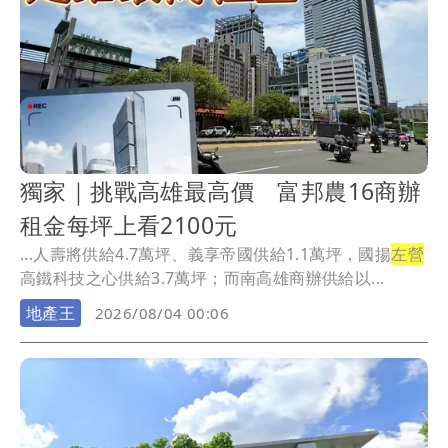
獨家｜挑戰高雄最高價 富邦農16商辦
租金每坪上看2100元
...人壽將供給4.7萬坪、義享帝國供給1.1萬坪，國揚
左營
高鐵科技之心供給3.7萬坪；而南高雄商辦供給以...
地產王
2026/08/04 00:06