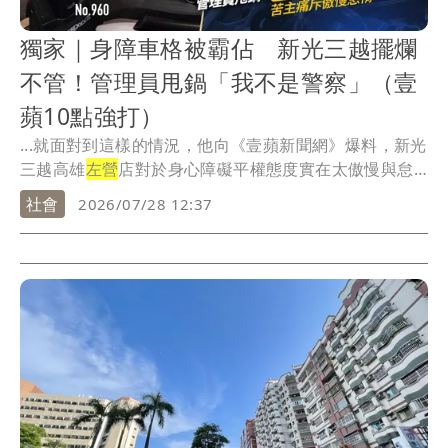
獨家｜身障車格被霸佔 新光三越擺爛
不管！管理員甩鍋「我不是警察」（壹
蘋10點強打）
...就面對到這樣的情況，他向《壹蘋新聞網》爆料，新光
三越高雄
左營
店對於身心障礙平權態度實在太傲慢與怠
惰。
社會
2026/07/28 12:37