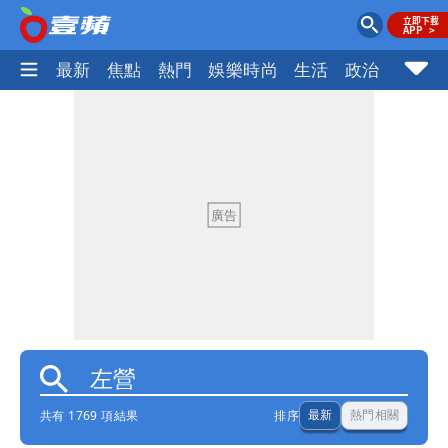
最新
焦點
熱門
娛樂時尚
生活
政治
社會
共有 1769 項結果
排序
最新
熱門相關