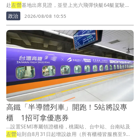
赴
左營
基地出席見證，並登上光六飛彈快艇64艇駕駛臺
進...
政治
2026/08/08 10:55
高鐵「半導體列車」開跑！5站將設專
櫃 1招可拿優惠券
...設置SEMI專屬領證櫃檯，桃園站、台中站、台南站及
左營
站則自8月31日起增設啟用（所有櫃檯皆服務至9...