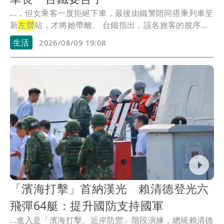
...，但女乘客一度拒絕下車，最後由鐵警陪同搭乘列車至
新
左營
站，才將她帶離。 台鐵指出，該名旅客的脫序
行...
生活
2026/08/09 19:08
「濱海打擊」首納漢光 賴清德登光六
飛彈64艇：提升國防支持國軍
...進入是「濱海打擊、近岸防禦」階段演練，總統賴清德