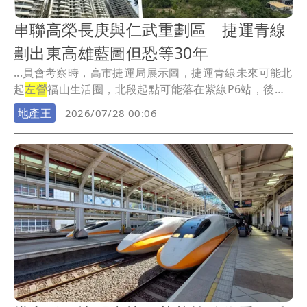
串聯高榮長庚與仁武重劃區 捷運青線
劃出東高雄藍圖但恐等30年
...員會考察時，高市捷運局展示圖，捷運青線未來可能北
起
左營
福山生活圈，北段起點可能落在紫線P6站，後續
連...
地產王
2026/07/28 00:06