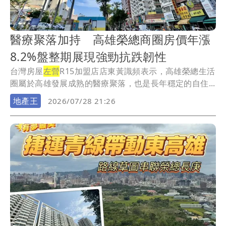
醫療聚落加持 高雄榮總商圈房價年漲
8.2%盤整期展現強勁抗跌韌性
台灣房屋
左營
R15加盟店店東黃識頻表示，高雄榮總生活
圈屬於高雄發展成熟的醫療聚落，也是長年穩定的自住...
地產王
2026/07/28 21:26