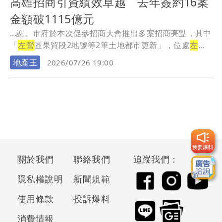
高雄招商引資績效卓越 去年簽約16案
金額破1115億元
...謝。市府於本次促參招商大會推出多案招商亮點，其中
「
左營
區果貿段2地號等2筆土地都市更新」，位處
左
營
、...
地產王
2026/07/26 19:00
關於我們
聯絡我們
追蹤我們：
隱私權說明
新聞規範
使用條款
投訴爆料
消費情報